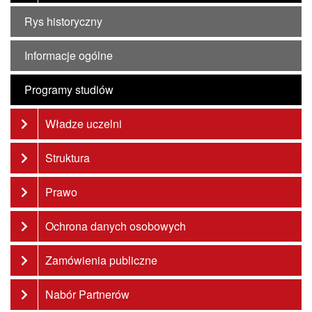
Rys historyczny
Informacje ogólne
Programy studiów
Władze uczelni
Struktura
Prawo
Ochrona danych osobowych
Zamówienia publiczne
Nabór Partnerów