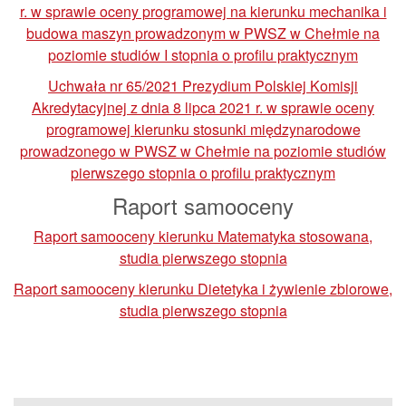
r. w sprawie oceny programowej na kierunku mechanika i
budowa maszyn prowadzonym w PWSZ w Chełmie na
poziomie studiów I stopnia o profilu praktycznym
Uchwała nr 65/2021 Prezydium Polskiej Komisji
Akredytacyjnej z dnia 8 lipca 2021 r. w sprawie oceny
programowej kierunku stosunki międzynarodowe
prowadzonego w PWSZ w Chełmie na poziomie studiów
pierwszego stopnia o profilu praktycznym
Raport samooceny
Raport samooceny kierunku Matematyka stosowana,
studia pierwszego stopnia
Raport samooceny kierunku Dietetyka i żywienie zbiorowe,
studia pierwszego stopnia