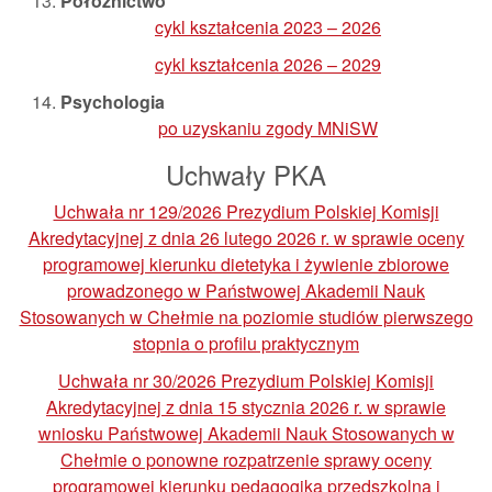
Położnictwo
cykl kształcenia 2023 – 2026
cykl kształcenia 2026 – 2029
Psychologia
po uzyskaniu zgody MNiSW
Uchwały PKA
Uchwała nr 129/2026 Prezydium Polskiej Komisji
Akredytacyjnej z dnia 26 lutego 2026 r. w sprawie oceny
programowej kierunku dietetyka i żywienie zbiorowe
prowadzonego w Państwowej Akademii Nauk
Stosowanych w Chełmie na poziomie studiów pierwszego
stopnia o profilu praktycznym
Uchwała nr 30/2026 Prezydium Polskiej Komisji
Akredytacyjnej z dnia 15 stycznia 2026 r. w sprawie
wniosku Państwowej Akademii Nauk Stosowanych w
Chełmie o ponowne rozpatrzenie sprawy oceny
programowej kierunku pedagogika przedszkolna i