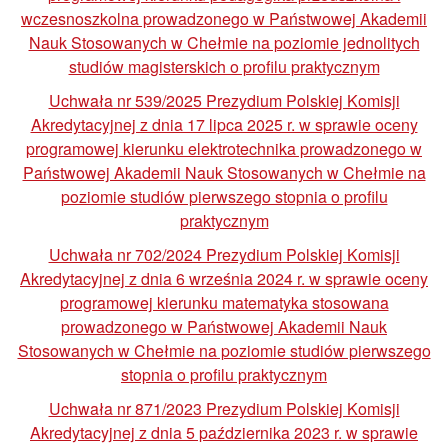
wczesnoszkolna prowadzonego w Państwowej Akademii
Nauk Stosowanych w Chełmie na poziomie jednolitych
studiów magisterskich o profilu praktycznym
Uchwała nr 539/2025 Prezydium Polskiej Komisji
Akredytacyjnej z dnia 17 lipca 2025 r. w sprawie oceny
programowej kierunku elektrotechnika prowadzonego w
Państwowej Akademii Nauk Stosowanych w Chełmie na
poziomie studiów pierwszego stopnia o profilu
praktycznym
Uchwała nr 702/2024 Prezydium Polskiej Komisji
Akredytacyjnej z dnia 6 września 2024 r. w sprawie oceny
programowej kierunku matematyka stosowana
prowadzonego w Państwowej Akademii Nauk
Stosowanych w Chełmie na poziomie studiów pierwszego
stopnia o profilu praktycznym
Uchwała nr 871/2023 Prezydium Polskiej Komisji
Akredytacyjnej z dnia 5 października 2023 r. w sprawie