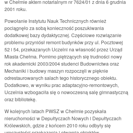
w Chełmie aktem notarialnym nr 7624/01 z dnia 6 grudnia
2001 roku.
Powołanie Instytutu Nauk Technicznych również
pociągnęło za sobą konieczność poszukiwania
dodatkowej bazy dydaktycznej. Częściowe rozwiązanie
problemu przyniósł remont budynków przy ul. Pocztowej
52 i 54, przekazanych Uczelni na własność przez Urząd
Miasta Chełma. Pomimo piętrzących się trudności nowy
rok akademicki 2003/2004 studenci Budownictwa oraz
Mechaniki i budowy maszyn rozpoczęli w pięknie
odrestaurowanych salach tego historycznego obiektu.
Dodatkowo, w wyniku prac adaptacyjno-remontowych,
Uczelnia wzbogaciła się o nowoczesną salę gimnastyczną
oraz bibliotekę.
W kolejnych latach PWSZ w Chełmie pozyskała
nieruchomości w Depułtyczach Nowych i Depułtyczach
Królewskich, gdzie z końcem 2010 roku odbyły się
uroczystości przekazania i otwarcia obiektów