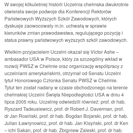
W swojej kilkuletniej historii Uczelnia chełmska dwukrotnie
otwierała swoje podwoje dla Konferencji Rektorów
Państwowych Wyższych Szkół Zawodowych, których
dyskusje zaowocowały m.in. uchwałą w sprawie
kierunków zmian prawodawstwa, regulującego pozycję i
status prawny państwowych wyższych szkół zawodowych.
Wielkim przyjacielem Uczelni okazał się Victor Ashe –
ambasador USA w Polsce, który za szczególny wkład w
rozwój PWSZ w Chełmie oraz organizację współpracy z
uczelniami amerykańskimi, otrzymał od Senatu Uczelni
tytuł Honorowego Członka Senatu PWSZ w Chełmie.
Tytuł ten został nadany w czasie obchodzonego na terenie
chełmskiej Uczelni Święta Niepodległości USA w dniu 4
lipca 2005 roku. Uczelnię odwiedzili również: prof. dr hab.
Ryszard Tadeusiewicz, prof. dr Robert J. Daverman, prof.
dr Jan Rosiński, prof. dr hab. Bogdan Bojarski, prof. dr hab.
Julian Ławrynowicz, prof. dr hab. Jan Kisyński, prof. dr Ken
– ichi Sakan, prof. dr hab. Zbigniew Zaleski, prof. dr hab.