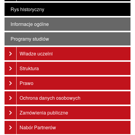
Rys historyczny
Informacje ogólne
Programy studiów
Władze uczelni
Struktura
Prawo
Ochrona danych osobowych
Zamówienia publiczne
Nabór Partnerów