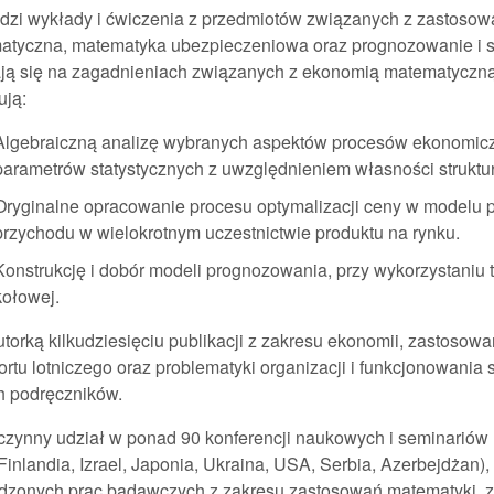
zi wykłady i ćwiczenia z przedmiotów związanych z zastosowa
atyczna, matematyka ubezpieczeniowa oraz prognozowanie i s
ają się na zagadnieniach związanych z ekonomią matematyczną
ują:
Algebraiczną analizę wybranych aspektów procesów ekonomicz
parametrów statystycznych z uwzględnieniem własności strukt
Oryginalne opracowanie procesu optymalizacji ceny w modelu 
przychodu w wielokrotnym uczestnictwie produktu na rynku.
Konstrukcję i dobór modeli prognozowania, przy wykorzystaniu teo
kołowej.
utorką kilkudziesięciu publikacji z zakresu ekonomii, zastoso
ortu lotniczego oraz problematyki organizacji i funkcjonowania
ch podręczników.
czynny udział w ponad 90 konferencji naukowych i seminariów 
 Finlandia, Izrael, Japonia, Ukraina, USA, Serbia, Azerbejdżan)
dzonych prac badawczych z zakresu zastosowań matematyki, za