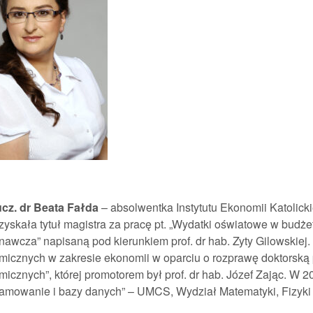
ucz. dr Beata Fałda
– absolwentka Instytutu Ekonomii Katolick
zyskała tytuł magistra za pracę pt. „Wydatki oświatowe w budż
awcza” napisaną pod kierunkiem prof. dr hab. Zyty Gilowskiej.
micznych w zakresie ekonomii w oparciu o rozprawę doktorską
icznych”, której promotorem był prof. dr hab. Józef Zając. W
amowanie i bazy danych” – UMCS, Wydział Matematyki, Fizyki i