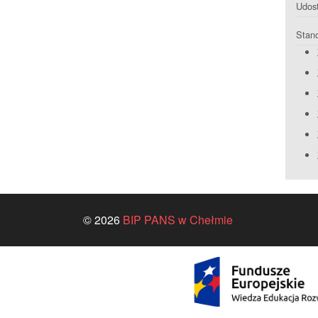
Udost
Stan
© 2026
BIP PANS w Chełmie