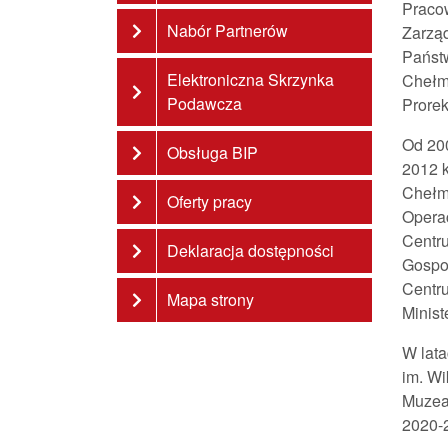
Pracow
Nabór Partnerów
Zarząd
Państ
Elektroniczna Skrzynka
Chełmi
Podawcza
Prorek
Od 200
Obsługa BIP
2012 k
Chełm
Oferty pracy
Opera
Centr
Deklaracja dostępności
Gospo
Centru
Mapa strony
Minist
W lat
im. Wi
Muzea
2020-