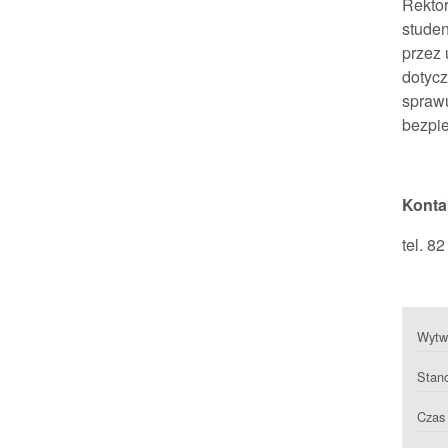
Rektor
studen
przez 
dotycz
sprawu
bezpie
Konta
tel. 8
Wytwa
Stan
Czas 