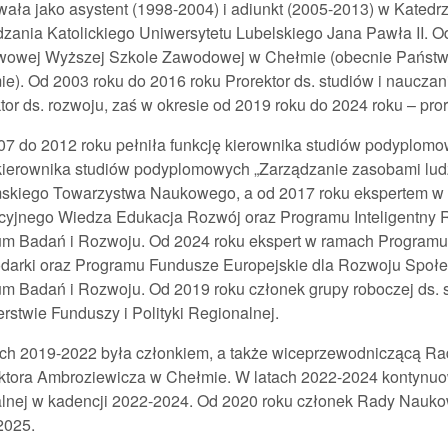
ała jako asystent (1998-2004) i adiunkt (2005-2013) w Katedr
zania Katolickiego Uniwersytetu Lubelskiego Jana Pawła II. O
wowej Wyższej Szkole Zawodowej w Chełmie (obecnie Pańs
e). Od 2003 roku do 2016 roku Prorektor ds. studiów i naucz
tor ds. rozwoju, zaś w okresie od 2019 roku do 2024 roku – pr
7 do 2012 roku pełniła funkcję kierownika studiów podyplomo
ierownika studiów podyplomowych „Zarządzanie zasobami ludz
skiego Towarzystwa Naukowego, a od 2017 roku ekspertem w ra
cyjnego Wiedza Edukacja Rozwój oraz Programu Inteligentny
um Badań i Rozwoju. Od 2024 roku ekspert w ramach Programu
darki oraz Programu Fundusze Europejskie dla Rozwoju Społ
m Badań i Rozwoju. Od 2019 roku członek grupy roboczej ds. s
erstwie Funduszy i Polityki Regionalnej.
ach 2019-2022 była członkiem, a także wiceprzewodniczącą R
ktora Ambroziewicza w Chełmie. W latach 2022-2024 kontynuo
lnej w kadencji 2022-2024. Od 2020 roku członek Rady Nauko
2025.