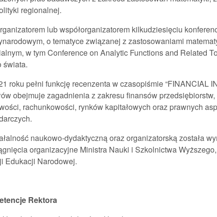
olityki regionalnej.
rganizatorem lub współorganizatorem kilkudziesięciu konferen
ynarodowym, o tematyce związanej z zastosowaniami matematyk
rialnym, w tym Conference on Analytic Functions and Related T
 świata.
21 roku pełni funkcję recenzenta w czasopiśmie “FINANCIA
łów obejmuje zagadnienia z zakresu finansów przedsiębiorstw,
wości, rachunkowości, rynków kapitałowych oraz prawnych as
darczych.
ałalność naukowo-dydaktyczną oraz organizatorską została wyr
ągnięcia organizacyjne Ministra Nauki i Szkolnictwa Wyższe
i Edukacji Narodowej.
tencje Rektora