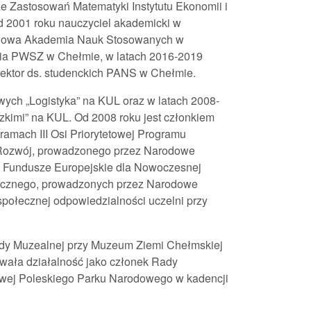
ze Zastosowań Matematyki Instytutu Ekonomii i
d 2001 roku nauczyciel akademicki w
twowa Akademia Nauk Stosowanych w
ania PWSZ w Chełmie, w latach 2016-2019
orektor ds. studenckich PANS w Chełmie.
wych „Logistyka” na KUL oraz w latach 2008-
kimi” na KUL. Od 2008 roku jest członkiem
mach III Osi Priorytetowej Programu
 Rozwój, prowadzonego przez Narodowe
 Fundusze Europejskie dla Nowoczesnej
ecznego, prowadzonych przez Narodowe
połecznej odpowiedzialności uczelni przy
ady Muzealnej przy Muzeum Ziemi Chełmskiej
wała działalność jako członek Rady
wej Poleskiego Parku Narodowego w kadencji