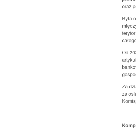
oraz p
Była o
międz
teryto
całego
Od 20
artyku
banko
gospo
Za dzi
za osi
Komisj
Kompe