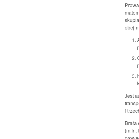
Prowad
matem
skupi
obejm
Jest a
transp
i trze
Brała 
(m.in.
prowa