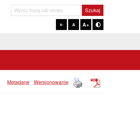
Szukaj
Szukaj
A+
A
A-
Tryb kontrastowy
Metadane
Wersjonowanie