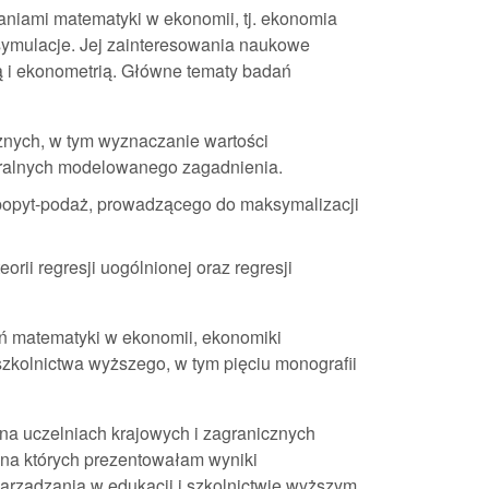
niami matematyki w ekonomii, tj. ekonomia
ymulacje. Jej zainteresowania naukowe
 i ekonometrią. Główne tematy badań
nych, w tym wyznaczanie wartości
uralnych modelowanego zagadnienia.
popyt-podaż, prowadzącego do maksymalizacji
rii regresji uogólnionej oraz regresji
wań matematyki w ekonomii, ekonomiki
 szkolnictwa wyższego, w tym pięciu monografii
na uczelniach krajowych i zagranicznych
, na których prezentowałam wyniki
rządzania w edukacji i szkolnictwie wyższym