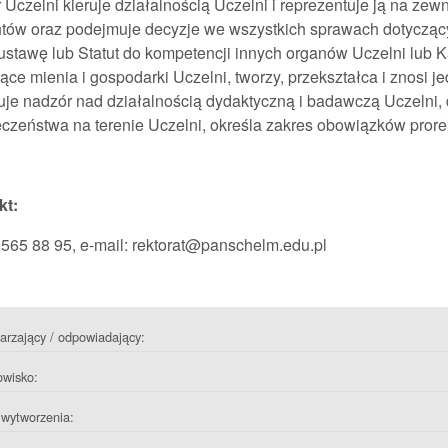
 Uczelni kieruje działalnością Uczelni i reprezentuje ją na ze
tów oraz podejmuje decyzje we wszystkich sprawach dotyczący
ustawę lub Statut do kompetencji innych organów Uczelni lub 
ące mienia i gospodarki Uczelni, tworzy, przekształca i znosi j
je nadzór nad działalnością dydaktyczną i badawczą Uczelni,
czeństwa na terenie Uczelni, określa zakres obowiązków prore
kt:
2 565 88 95, e-mail: rektorat@panschelm.edu.pl
rzający / odpowiadający:
owisko:
wytworzenia: