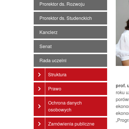
Prorektor ds. Rozwoju
Prorektor ds. Studenckich
Kanclerz
Senat
Rada uczelni
Struktura
prof. 
Prawo
roku u
porówn
Ochrona danych
ekono
osobowych
ekonom
„Progr
Zamówienia publiczne