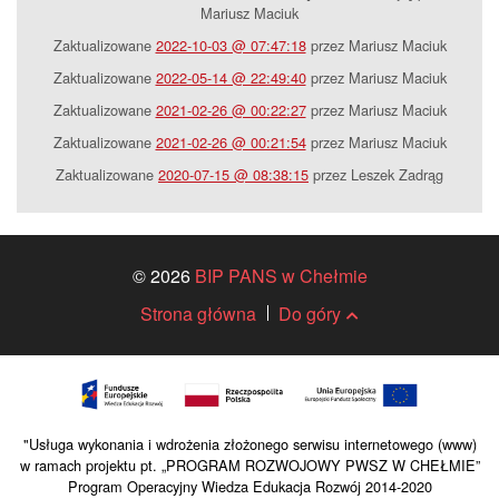
Mariusz Maciuk
Zaktualizowane
2022-10-03 @ 07:47:18
przez Mariusz Maciuk
Zaktualizowane
2022-05-14 @ 22:49:40
przez Mariusz Maciuk
Zaktualizowane
2021-02-26 @ 00:22:27
przez Mariusz Maciuk
Zaktualizowane
2021-02-26 @ 00:21:54
przez Mariusz Maciuk
Zaktualizowane
2020-07-15 @ 08:38:15
przez Leszek Zadrąg
© 2026
BIP PANS w Chełmie
Strona główna
Do góry
"Usługa wykonania i wdrożenia złożonego serwisu internetowego (www)
w ramach projektu pt. „PROGRAM ROZWOJOWY PWSZ W CHEŁMIE”
Program Operacyjny Wiedza Edukacja Rozwój 2014-2020