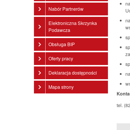
na
Nabór Partnerów
Uc
na
Elektroniczna Skrzynka
ws
Podawcza
sp
Obsługa BIP
sp
za
Oferty pracy
sp
Deklaracja dostępności
na
wn
Mapa strony
Konta
tel. (