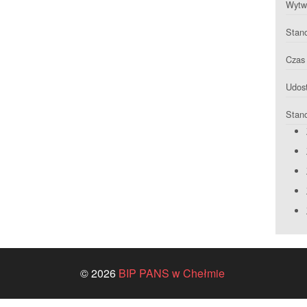
Wytwa
Stan
Czas 
Udost
Stan
© 2026
BIP PANS w Chełmie