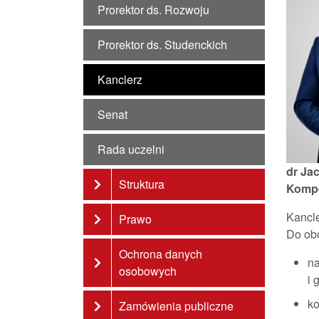
Prorektor ds. Rozwoju
Prorektor ds. Studenckich
Kanclerz
Senat
Rada uczelni
dr Ja
Struktura
Kompe
Kancle
Prawo
Do obo
Ochrona danych
na
osobowych
i 
ko
Zamówienia publiczne