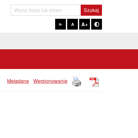
Szukaj
Szukaj
A+
A
A-
Tryb kontrastowy
Metadane
Wersjonowanie