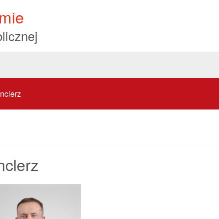
mie
licznej
nclerz
nclerz