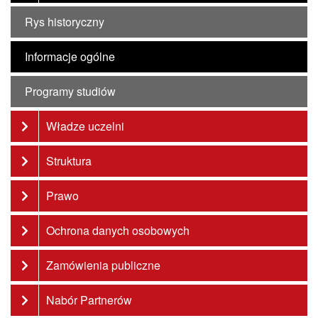
Rys historyczny
Informacje ogólne
Programy studiów
Władze uczelni
Struktura
Prawo
Ochrona danych osobowych
Zamówienia publiczne
Nabór Partnerów