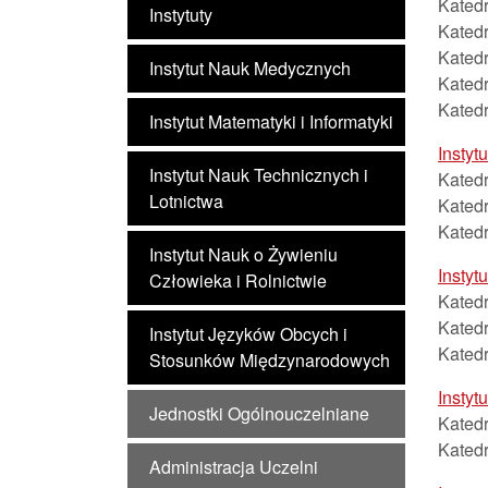
Katedr
Instytuty
Kated
Kated
Instytut Nauk Medycznych
Kated
Kated
Instytut Matematyki i Informatyki
Instyt
Instytut Nauk Technicznych i
Kated
Lotnictwa
Kated
Katedr
Instytut Nauk o Żywieniu
Insty
Człowieka i Rolnictwie
Katedr
Katedr
Instytut Języków Obcych i
Kated
Stosunków Międzynarodowych
Instyt
Jednostki Ogólnouczelniane
Kated
Katedr
Administracja Uczelni