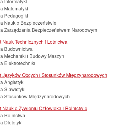
a Informatyki
ra Matematyki
ra Pedagogiki
ra Nauk o Bezpieczeństwie
ra Zarządzania Bezpieczeństwem Narodowym
ut Nauk Technicznych i Lotnictwa
ra Budownictwa
ra Mechaniki i Budowy Maszyn
a Elektrotechniki
tut Języków Obcych i Stosunków Międzynarodowych
a Anglistyki
a Slawistyki
ra Stosunków Międzynarodowych
ut Nauk o Żywieniu Człowieka i Rolnictwie
ra Rolnictwa
a Dietetyki