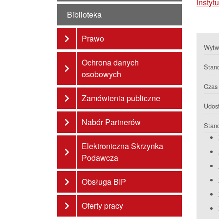
Insty
Biblioteka
Prawo
Wytwa
Ochrona danych
Stan
osobowych
Czas 
Zamówienia publiczne
Udost
Nabór Partnerów
Stan
Elektroniczna Skrzynka
Podawcza
Obsługa BIP
Oferty pracy