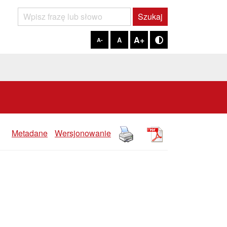
Szukaj
Szukaj
A+
A
A-
Tryb kontrastowy
Metadane
Wersjonowanie