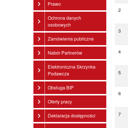
Prawo
2
Ochrona danych
osobowych
3
Zamówienia publiczne
4
Nabór Partnerów
Elektroniczna Skrzynka
5
Podawcza
Obsługa BIP
6
Oferty pracy
7
Deklaracja dostępności