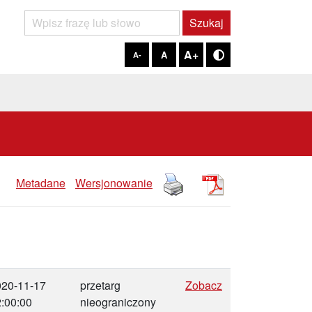
Szukaj
Szukaj
A+
A
A-
Tryb kontrastowy
Metadane
Wersjonowanie
020-11-17
przetarg
Zobacz
:00:00
nieograniczony