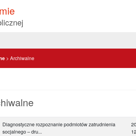
mie
licznej
ne
>
Archiwalne
chiwalne
Diagnostyczne rozpoznanie podmiotów zatrudnienia
2
socjalnego – dru...
12