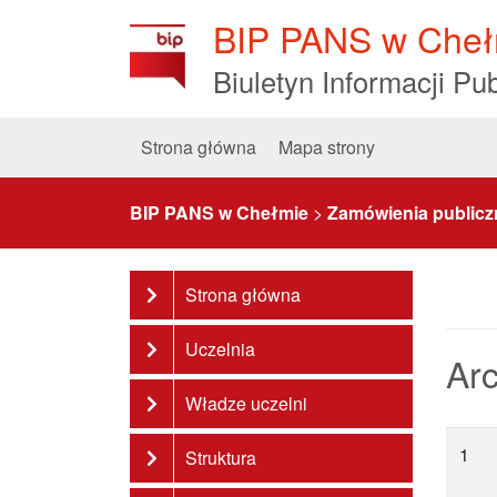
Skip
BIP PANS w Cheł
to
Content
Biuletyn Informacji Pub
Strona główna
Mapa strony
BIP PANS w Chełmie
>
Zamówienia publicz
Strona główna
Uczelnia
Ar
Władze uczelni
1
Struktura