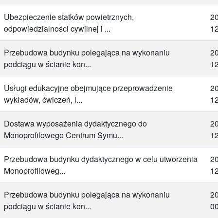
Ubezpieczenie statków powietrznych,
2
odpowiedzialności cywilnej i ...
12
Przebudowa budynku polegająca na wykonaniu
2
podciągu w ścianie kon...
12
Usługi edukacyjne obejmujące przeprowadzenie
2
wykładów, ćwiczeń, l...
12
Dostawa wyposażenia dydaktycznego do
2
Monoprofilowego Centrum Symu...
12
Przebudowa budynku dydaktycznego w celu utworzenia
2
Monoprofiloweg...
12
Przebudowa budynku polegająca na wykonaniu
2
podciągu w ścianie kon...
00