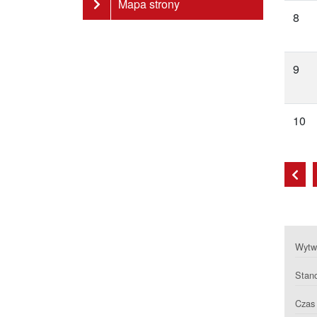
Mapa strony
8
9
10
Prz
Wytwa
Stan
Czas 