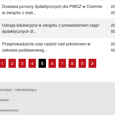
Dostawa pomocy dydaktycznych dla PWSZ w Chełmie
2
w związku z reali...
00
Usługa edukacyjna w związku z prowadzeniem zajęć
2
dydaktycznych dl...
00
Przeprowadzenie oraz nadzór nad szkoleniem w
2
zakresie podstawoweg...
00
ejdź do pierwszej strony
Przejdź do o
1
2
3
4
5
6
7
8
9
rzający / odpowiadający:
owisko:
wytworzenia: