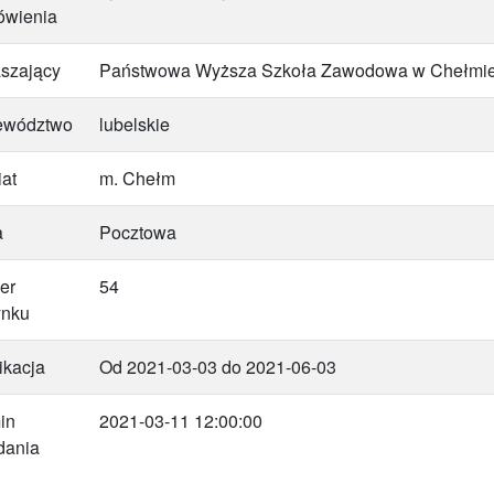
ówienia
szający
Państwowa Wyższa Szkoła Zawodowa w Chełmi
ewództwo
lubelskie
at
m. Chełm
a
Pocztowa
er
54
ynku
ikacja
Od 2021-03-03 do 2021-06-03
in
2021-03-11 12:00:00
dania