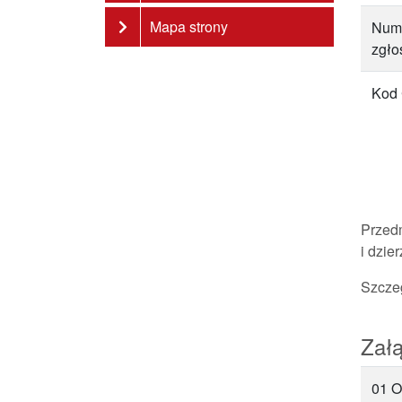
Mapa strony
Num
zgło
Kod
Przed
i dzie
Szcze
Załą
01 O