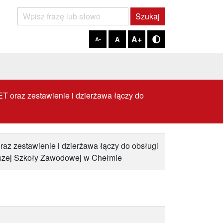
Szukaj
Szukaj
A+
A
A-
Tryb kontrastowy
T oraz zestawienie i dzierżawa łączy do
az zestawienie i dzierżawa łączy do obsługi
yższej Szkoły Zawodowej w Chełmie