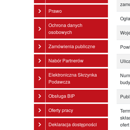
zam
Prawo
Ogła
Ochrona danych
osobowych
Woj
Zamówienia publiczne
Powi
Nabór Partnerów
Ulic
Elektroniczna Skrzynka
Num
Podawcza
bud
Obsługa BIP
Publ
Oferty pracy
Term
skła
Deklaracja dostępności
ofert