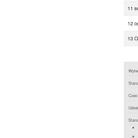
11 s
12 o
13 O
Wytwa
Stan
Czas 
Udost
Stan