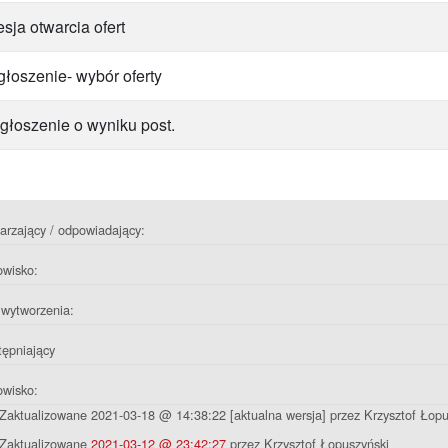
esja otwarcia ofert
głoszenie- wybór oferty
głoszenie o wyniku post.
rzający / odpowiadający:
owisko:
wytworzenia:
ępniający
owisko:
Zaktualizowane 2021-03-18 @ 14:38:22 [aktualna wersja] przez Krzysztof Łopu
Zaktualizowane
2021-03-12 @ 23:42:27
przez Krzysztof Łopuszyński