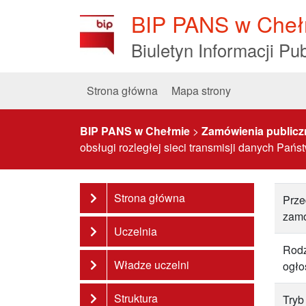
Skip
BIP PANS w Cheł
to
Content
Biuletyn Informacji Pub
Strona główna
Mapa strony
BIP PANS w Chełmie
>
Zamówienia publicz
obsługi rozległej sieci transmisji danych P
Strona główna
Prze
zam
Uczelnia
Rodz
Władze uczelni
ogło
Struktura
Tryb