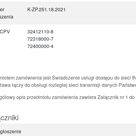
er
K-ZP.251.18.2021
szenia
 CPV
32412110-8
72318000-7
72400000-4
miotem zamówienia jest Świadczenie usługi dostępu do sieci
rżawa łączy do obsługi rozległej sieci transmisji danych Pań
gółowy opis przedmiotu zamówienia zawiera Załącznik nr 1 d
czniki
głoszenie