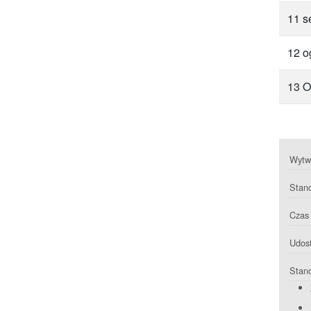
11 s
12 o
13 O
Wytwa
Stan
Czas 
Udost
Stan