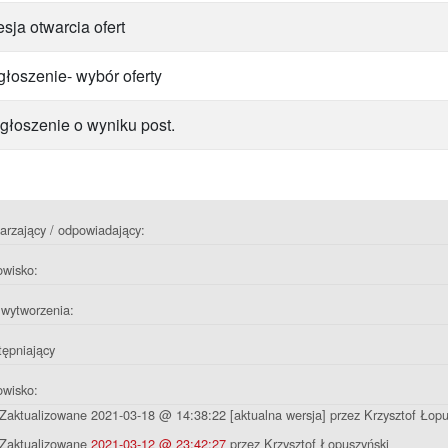
esja otwarcia ofert
głoszenie- wybór oferty
głoszenie o wyniku post.
rzający / odpowiadający:
owisko:
wytworzenia:
ępniający
owisko:
Zaktualizowane 2021-03-18 @ 14:38:22 [aktualna wersja] przez Krzysztof Łopu
Zaktualizowane
2021-03-12 @ 23:42:27
przez Krzysztof Łopuszyński