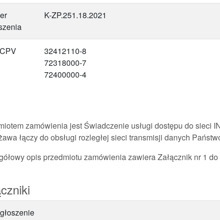
er
K-ZP.251.18.2021
szenia
 CPV
32412110-8
72318000-7
72400000-4
miotem zamówienia jest Świadczenie usługi dostępu do sieci
rżawa łączy do obsługi rozległej sieci transmisji danych Pań
gółowy opis przedmiotu zamówienia zawiera Załącznik nr 1 d
czniki
głoszenie