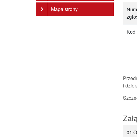
Mapa strony
Num
zgło
Kod
Przed
i dzie
Szcze
Załą
01 O