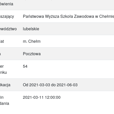
ówienia
szający
Państwowa Wyższa Szkoła Zawodowa w Chełmi
ewództwo
lubelskie
at
m. Chełm
a
Pocztowa
er
54
ynku
ikacja
Od 2021-03-03 do 2021-06-03
in
2021-03-11 12:00:00
dania