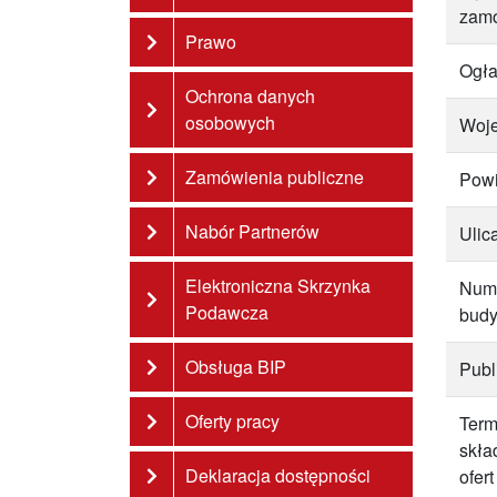
zam
Prawo
Ogła
Ochrona danych
osobowych
Woj
Zamówienia publiczne
Powi
Nabór Partnerów
Ulic
Elektroniczna Skrzynka
Num
Podawcza
bud
Obsługa BIP
Publ
Oferty pracy
Term
skła
Deklaracja dostępności
ofert