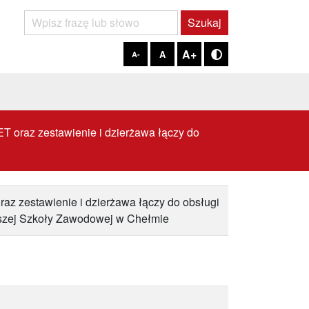
Szukaj
Szukaj
A+
A
A-
Tryb kontrastowy
T oraz zestawienie i dzierżawa łączy do
az zestawienie i dzierżawa łączy do obsługi
yższej Szkoły Zawodowej w Chełmie