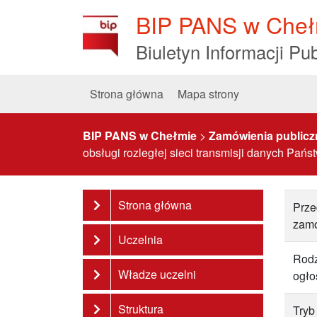
Skip
BIP PANS w Cheł
to
Content
Biuletyn Informacji Pub
Strona główna
Mapa strony
BIP PANS w Chełmie
>
Zamówienia publicz
obsługi rozległej sieci transmisji danych P
Strona główna
Prze
zam
Uczelnia
Rodz
Władze uczelni
ogło
Struktura
Tryb