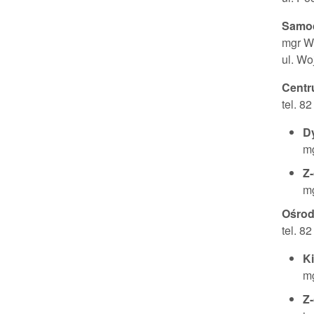
Samod
mgr W
ul. Wo
Centr
tel. 8
D
mg
Z
mg
Ośrod
tel. 8
K
mg
Z-