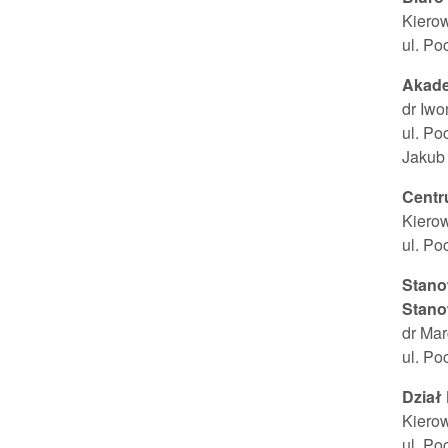
Kierow
ul. Po
Akade
dr Iw
ul. Po
Jakub 
Centr
Kiero
ul. Po
Stano
Stano
dr Mar
ul. Po
Dział
Kierow
ul. Po