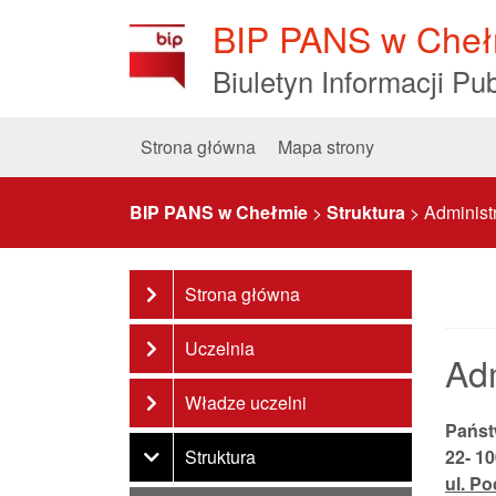
Skip
BIP PANS w Cheł
to
Content
Biuletyn Informacji Pub
Strona główna
Mapa strony
BIP PANS w Chełmie
>
Struktura
>
Administ
Strona główna
Uczelnia
Adm
Władze uczelni
Państ
Struktura
22- 1
ul. P