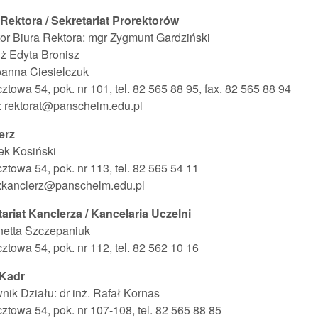
Rektora / Sekretariat Prorektorów
or Biura Rektora: mgr Zygmunt Gardziński
nż Edyta Bronisz
oanna Ciesielczuk
cztowa 54, pok. nr 101, tel. 82 565 88 95, fax. 82 565 88 94
: rektorat@panschelm.edu.pl
erz
ek Kosiński
cztowa 54, pok. nr 113, tel. 82 565 54 11
l:kanclerz@panschelm.edu.pl
ariat Kanclerza / Kancelaria Uczelni
netta Szczepaniuk
cztowa 54, pok. nr 112, tel. 82 562 10 16
 Kadr
nik Działu: dr inż. Rafał Kornas
cztowa 54, pok. nr 107-108, tel. 82 565 88 85