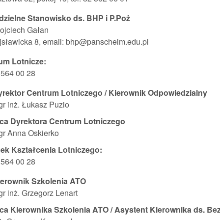
zielne Stanowisko ds. BHP i P.Poż
ojciech Gałan
jsławicka 8, email: bhp@panschelm.edu.pl
um Lotnicze:
2 564 00 28
yrektor Centrum Lotniczego / Kierownik Odpowiedzialny
r inż. Łukasz Puzio
-ca Dyrektora Centrum Lotniczego
r Anna Oskierko
ek Kształcenia Lotniczego:
2 564 00 28
ierownik Szkolenia ATO
r inż. Grzegorz Lenart
ca Kierownika Szkolenia ATO / Asystent Kierownika ds. Be