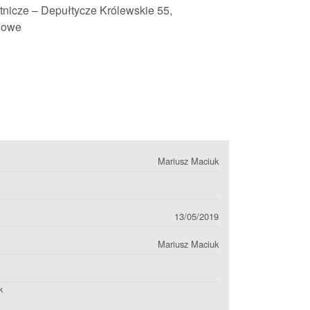
tnicze – Depułtycze Królewskie 55,
Nowe
Mariusz Maciuk
13/05/2019
Mariusz Maciuk
k