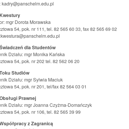
l: kadry@panschelm.edu.pl
 Kwestury
or: mgr Dorota Morawska
cztowa 54, pok. nr 111, tel. 82 565 60 33, fax 82 565 69 02
l:kwestura@panschelm.edu.pl
 Świadczeń dla Studentów
wnik Działu: mgr Monika Kańska
cztowa 54, pok. nr 202 tel. 82 562 06 20
 Toku Studiów
nik Działu: mgr Sylwia Maciuk
cztowa 54, pok. nr 201, tel/fax 82 564 03 01
 Obsługi Prawnej
wnik Działu: mgr Joanna Czyżma-Domańczyk
cztowa 54, pok. nr 106, tel. 82 565 39 99
 Współpracy z Zagranicą