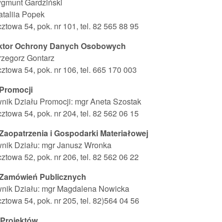
ygmunt Gardziński
taliia Popek
cztowa 54, pok. nr 101, tel. 82 565 88 95
ktor Ochrony Danych Osobowych
rzegorz Gontarz
cztowa 54, pok. nr 106, tel. 665 170 003
 Promocji
nik Działu Promocji
: mgr Aneta Szostak
cztowa 54, pok. nr 204, tel. 82 562 06 15
 Zaopatrzenia i Gospodarki Materiałowej
nik Działu
: mgr Janusz Wronka
cztowa 52, pok. nr 206, tel. 82 562 06 22
 Zamówień Publicznych
wnik Działu: mgr Magdalena Nowicka
cztowa 54, pok. nr 205, tel. 82)564 04 56
 Projektów