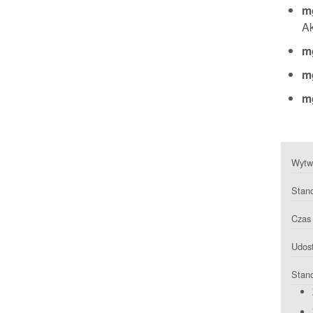
m
Ak
m
mg
m
Wytwa
Stan
Czas 
Udost
Stan