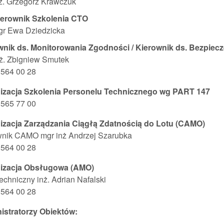
ż. Grzegorz Krawczuk
ierownik Szkolenia CTO
gr Ewa Dziedzicka
wnik ds. Monitorowania Zgodności / Kierownik ds. Bezpiec
ż. Zbigniew Smutek
2 564 00 28
izacja Szkolenia Personelu Technicznego wg PART 147
2 565 77 00
izacja Zarządzania Ciągłą Zdatnością do Lotu (CAMO)
wnik CAMO mgr inż Andrzej Szarubka
2 564 00 28
izacja Obsługowa (AMO)
echniczny inż. Adrian Nafalski
2 564 00 28
istratorzy Obiektów: