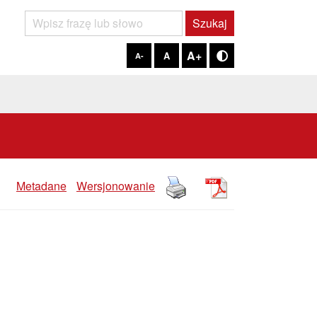
Szukaj
Szukaj
A+
A
A-
Tryb kontrastowy
Metadane
Wersjonowanie