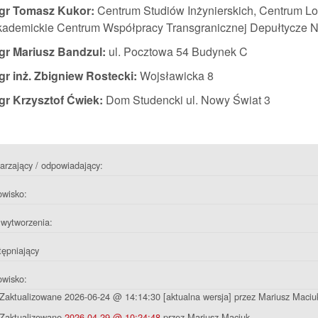
gr Tomasz Kukor:
Centrum Studiów Inżynierskich, Centrum Lo
ademickie Centrum Współpracy Transgranicznej Depułtycze 
gr Mariusz Bandzul:
ul. Pocztowa 54 Budynek C
r inż. Zbigniew Rostecki:
Wojsławicka 8
gr Krzysztof Ćwiek:
Dom Studencki ul. Nowy Świat 3
rzający / odpowiadający:
owisko:
wytworzenia:
ępniający
owisko:
Zaktualizowane 2026-06-24 @ 14:14:30 [aktualna wersja] przez Mariusz Maciu
Zaktualizowane
2026-04-29 @ 10:24:48
przez Mariusz Maciuk