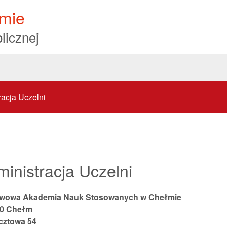
mie
licznej
racja Uczelni
inistracja Uczelni
wowa Akademia Nauk Stosowanych w Chełmie
00 Chełm
ocztowa 54