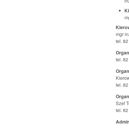
in
K
m
Kiero
mgr in
tel. 8
Organ
tel. 8
Organ
Kiero
tel. 8
Organ
Szef T
tel. 8
Admin