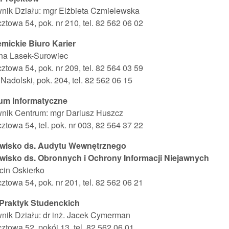
nik Działu: mgr Elżbieta Czmielewska
cztowa 54, pok. nr 210, tel. 82 562 06 02
mickie Biuro Karier
ona Lasek-Surowiec
cztowa 54, pok. nr 209, tel. 82 564 03 59
Nadolski, pok. 204, tel. 82 562 06 15
um Informatyczne
wnik Centrum: mgr Dariusz Huszcz
cztowa 54, tel. pok. nr 003, 82 564 37 22
wisko ds. Audytu Wewnętrznego
wisko ds. Obronnych i Ochrony Informacji Niejawnych
cin Oskierko
cztowa 54, pok. nr 201, tel. 82 562 06 21
 Praktyk Studenckich
nik Działu: dr inż. Jacek Cymerman
cztowa 52, pokój 13, tel. 82 562 06 01