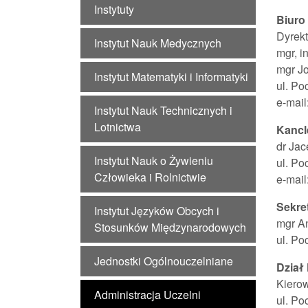
Instytuty
Biuro 
Dyrekt
Instytut Nauk Medycznych
mgr, i
mgr J
Instytut Matematyki i Informatyki
ul. Po
e-mail
Instytut Nauk Technicznych i
Lotnictwa
Kancl
dr Jac
Instytut Nauk o Żywieniu
ul. Po
Człowieka i Rolnictwie
e-mai
Sekret
Instytut Języków Obcych i
mgr A
Stosunków Międzynarodowych
ul. Po
Jednostki Ogólnouczelniane
Dział
Kierow
Administracja Uczelni
ul. Po