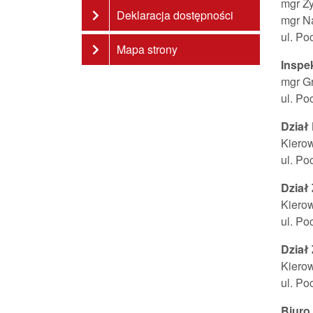
mgr Z
Deklaracja dostępności
mgr Na
ul. Po
Mapa strony
Inspe
mgr G
ul. Po
Dział
Kierow
ul. Po
Dział
Kierow
ul. Po
Dział
Kiero
ul. Po
Biuro