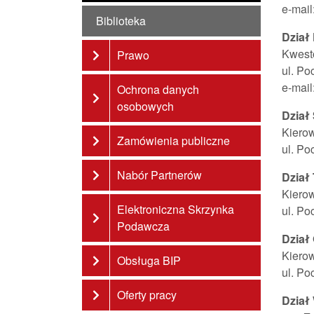
e-mai
Biblioteka
Dział
Kwest
Prawo
ul. Po
e-mai
Ochrona danych
osobowych
Dział
Kiero
Zamówienia publiczne
ul. Po
Nabór Partnerów
Dział
Kierow
Elektroniczna Skrzynka
ul. Po
Podawcza
Dział
Kiero
Obsługa BIP
ul. Po
Oferty pracy
Dział