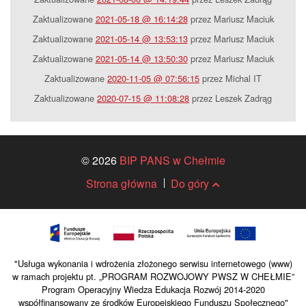
Zaktualizowane
2021-05-18 @ 16:14:28
przez Mariusz Maciuk
Zaktualizowane
2021-05-14 @ 13:53:13
przez Mariusz Maciuk
Zaktualizowane
2021-05-14 @ 13:50:30
przez Mariusz Maciuk
Zaktualizowane
2020-11-05 @ 07:56:15
przez Michal IT
Zaktualizowane
2020-07-15 @ 11:08:28
przez Leszek Zadrąg
© 2026
BIP PANS w Chełmie
Strona główna
Do góry
"Usługa wykonania i wdrożenia złożonego serwisu internetowego (www)
w ramach projektu pt. „PROGRAM ROZWOJOWY PWSZ W CHEŁMIE”
Program Operacyjny Wiedza Edukacja Rozwój 2014-2020
współfinansowany ze środków Europejskiego Funduszu Społecznego"