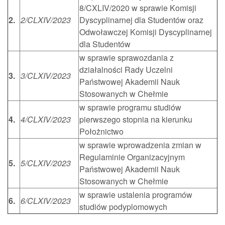
8/CXLIV/2020 w sprawie Komisji
2.
2/CLXIV/2023
Dyscyplinarnej dla Studentów oraz
Odwoławczej Komisji Dyscyplinarnej
dla Studentów
w sprawie sprawozdania z
działalności Rady Uczelni
3.
3/CLXIV/2023
Państwowej Akademii Nauk
Stosowanych w Chełmie
w sprawie programu studiów
4.
4/CLXIV/2023
pierwszego stopnia na kierunku
Położnictwo
w sprawie wprowadzenia zmian w
Regulaminie Organizacyjnym
5.
5/CLXIV/2023
Państwowej Akademii Nauk
Stosowanych w Chełmie
w sprawie ustalenia programów
6.
6/CLXIV/2023
studiów podyplomowych