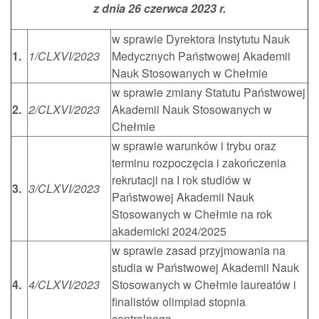
z dnia 26 czerwca 2023 r.
w sprawie Dyrektora Instytutu Nauk
1.
1/CLXVI/2023
Medycznych Państwowej Akademii
Nauk Stosowanych w Chełmie
w sprawie zmiany Statutu Państwowej
2.
2/CLXVI/2023
Akademii Nauk Stosowanych w
Chełmie
w sprawie warunków i trybu oraz
terminu rozpoczęcia i zakończenia
rekrutacji na I rok studiów w
3.
3/CLXVI/2023
Państwowej Akademii Nauk
Stosowanych w Chełmie na rok
akademicki 2024/2025
w sprawie zasad przyjmowania na
studia w Państwowej Akademii Nauk
4.
4/CLXVI/2023
Stosowanych w Chełmie laureatów i
finalistów olimpiad stopnia
centralnego