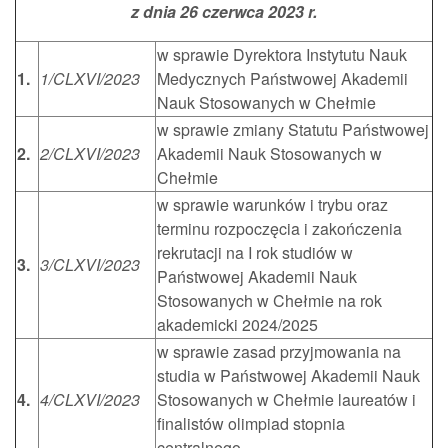
z dnia 26 czerwca 2023 r.
w sprawie Dyrektora Instytutu Nauk
1.
1/CLXVI/2023
Medycznych Państwowej Akademii
Nauk Stosowanych w Chełmie
w sprawie zmiany Statutu Państwowej
2.
2/CLXVI/2023
Akademii Nauk Stosowanych w
Chełmie
w sprawie warunków i trybu oraz
terminu rozpoczęcia i zakończenia
rekrutacji na I rok studiów w
3.
3/CLXVI/2023
Państwowej Akademii Nauk
Stosowanych w Chełmie na rok
akademicki 2024/2025
w sprawie zasad przyjmowania na
studia w Państwowej Akademii Nauk
4.
4/CLXVI/2023
Stosowanych w Chełmie laureatów i
finalistów olimpiad stopnia
centralnego