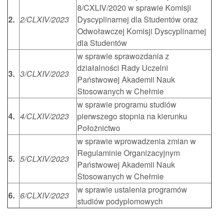
8/CXLIV/2020 w sprawie Komisji
2.
2/CLXIV/2023
Dyscyplinarnej dla Studentów oraz
Odwoławczej Komisji Dyscyplinarnej
dla Studentów
w sprawie sprawozdania z
działalności Rady Uczelni
3.
3/CLXIV/2023
Państwowej Akademii Nauk
Stosowanych w Chełmie
w sprawie programu studiów
4.
4/CLXIV/2023
pierwszego stopnia na kierunku
Położnictwo
w sprawie wprowadzenia zmian w
Regulaminie Organizacyjnym
5.
5/CLXIV/2023
Państwowej Akademii Nauk
Stosowanych w Chełmie
w sprawie ustalenia programów
6.
6/CLXIV/2023
studiów podyplomowych