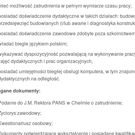
mieć możliwość zatrudnienia w pełnym wymiarze czasu pracy;
posiadać doświadczenie dydaktyczne w takich działach: budownic
przedsięwzięć budowlanych (i/lub awarie i diagnostyka konstruk
posiadać doświadczenie zawodowe zdobyte poza szkolnictwe
władać biegle językiem polskim;
wykazywać dyspozycyjność pozwalającą na wykonywanie pra
zajęć dydaktycznych i prac organizacyjnych,
posiadać umiejętności biegłej obsługi komputera, w tym znajom
dydaktycznych na odległość.
gane dokumenty:
Podanie do J.M. Rektora PANS w Chełmie o zatrudnienie;
Życiorys zawodowy;
Kwestionariusz osobowy;
Dokumenty potwierdzające wykształcenie i posiadane kwalifik