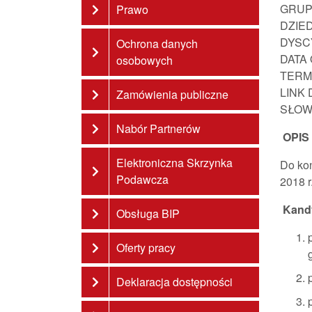
GRUP
Prawo
DZIE
DYSC
Ochrona danych
DATA
osobowych
TERM
LINK
Zamówienia publiczne
SŁOW
Nabór Partnerów
OPIS
Elektroniczna Skrzynka
Do kon
Podawcza
2018 r
Kandy
Obsługa BIP
Oferty pracy
Deklaracja dostępności