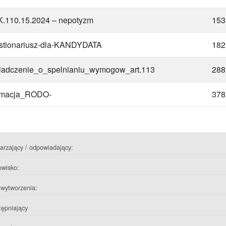
.110.15.2024 – nepotyzm
153
tionariusz-dla-KANDYDATA
182
adczenie_o_spelnianiu_wymogow_art.113
288
rmacja_RODO-
378
rzający / odpowiadający:
owisko:
wytworzenia:
ępniający