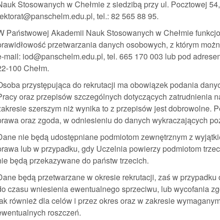
Nauk Stosowanych w Chełmie z siedzibą przy ul. Pocztowej 54,
rektorat@panschelm.edu.pl, tel.: 82 565 88 95.
W Państwowej Akademii Nauk Stosowanych w Chełmie funkcjon
prawidłowość przetwarzania danych osobowych, z którym możn
e-mail: iod@panschelm.edu.pl, tel. 665 170 003 lub pod adrese
22-100 Chełm.
Osoba przystępująca do rekrutacji ma obowiązek podania danyc
Pracy oraz przepisów szczególnych dotyczących zatrudnienia 
zakresie szerszym niż wynika to z przepisów jest dobrowolne. 
prawa oraz zgoda, w odniesieniu do danych wykraczających poz
Dane nie będą udostępniane podmiotom zewnętrznym z wyjątk
prawa lub w przypadku, gdy Uczelnia powierzy podmiotom trze
nie będą przekazywane do państw trzecich.
Dane będą przetwarzane w okresie rekrutacji, zaś w przypadku
do czasu wniesienia ewentualnego sprzeciwu, lub wycofania zgo
jak również dla celów i przez okres oraz w zakresie wymagany
ewentualnych roszczeń.