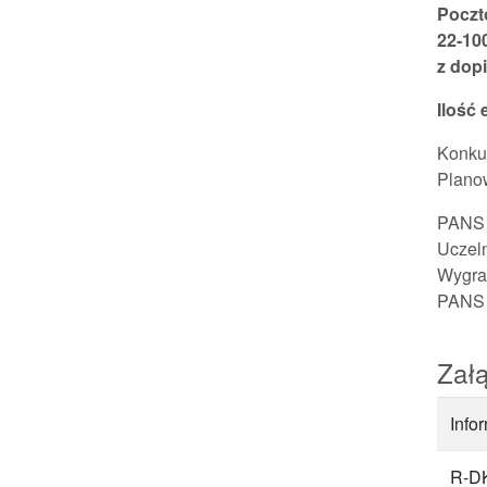
Poczt
22-10
z dop
Ilość 
Konkur
Planow
PANS 
Uczeln
Wygran
PANS 
Załą
Info
R-DK