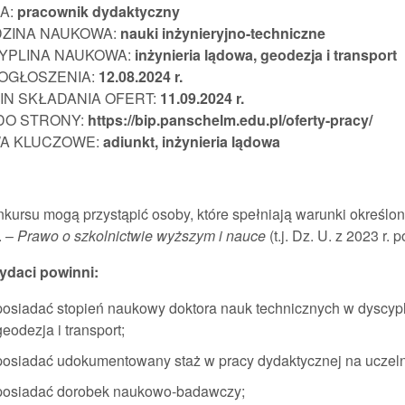
A:
pracownik
dydaktyczny
DZINA NAUKOWA:
nauki inżynieryjno-techniczne
YPLINA NAUKOWA:
inżynieria lądowa, geodezja i transport
 OGŁOSZENIA:
12.08.202
4 r.
IN SKŁADANIA OFERT:
11.09.2024 r.
 DO STRONY:
https://bip.panschelm.edu.pl/oferty-pracy/
A KLUCZOWE:
adiunkt,
inżynieria lądowa
kursu mogą przystąpić osoby, które spełniają warunki określon
. –
Prawo o szkolnictwie wyższym i nauce
(t.j. Dz. U. z 2023 r. 
daci powinni:
posiadać stopień naukowy doktora nauk technicznych w dyscypl
geodezja i transport;
posiadać udokumentowany staż w pracy dydaktycznej na uczelni
posiadać dorobek naukowo-badawczy;