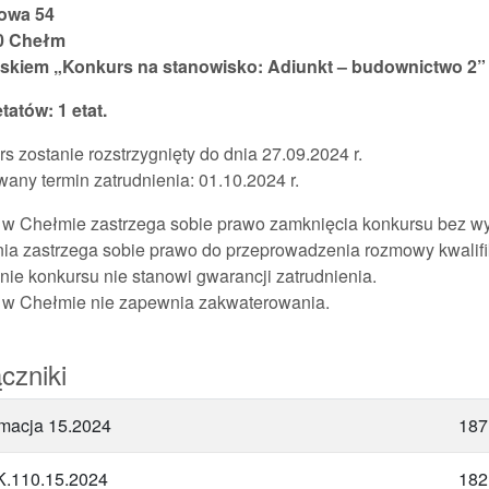
owa 54
0 Chełm
iskiem „Konkurs na stanowisko: Adiunkt – budownictwo 2”
etatów: 1 etat.
s zostanie rozstrzygnięty do dnia 27.09.2024 r.
any termin zatrudnienia: 01.10.2024 r.
w Chełmie zastrzega sobie prawo zamknięcia konkursu bez wy
ia zastrzega sobie prawo do przeprowadzenia rozmowy kwalifi
ie konkursu nie stanowi gwarancji zatrudnienia.
w Chełmie nie zapewnia zakwaterowania.
czniki
rmacja 15.2024
187
.110.15.2024
182