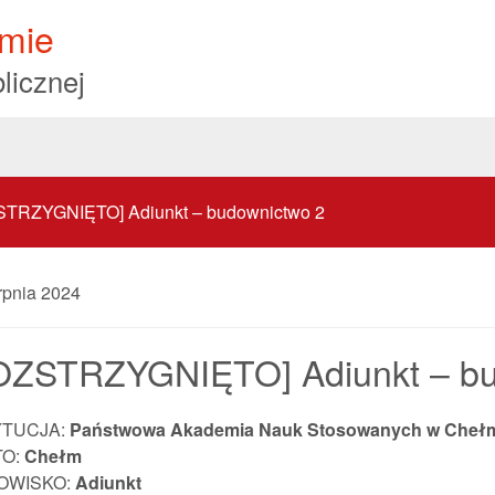
mie
licznej
TRZYGNIĘTO] Adiunkt – budownictwo 2
rpnia 2024
OZSTRZYGNIĘTO] Adiunkt – bu
YTUCJA:
Państwowa Akademia Nauk Stosowanych w Cheł
TO:
Chełm
OWISKO:
Adiunkt