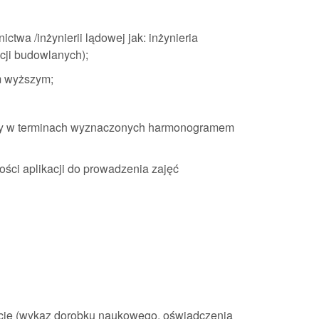
twa /inżynierii lądowej jak: inżynieria
cji budowlanych);
m wyższym;
cy w terminach wyznaczonych harmonogramem
ości aplikacji do prowadzenia zajęć
acje (wykaz dorobku naukowego, oświadczenia