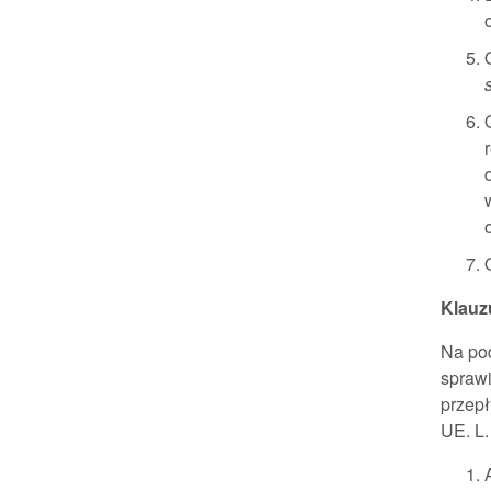
Klauz
Na pod
spraw
przepł
UE. L.