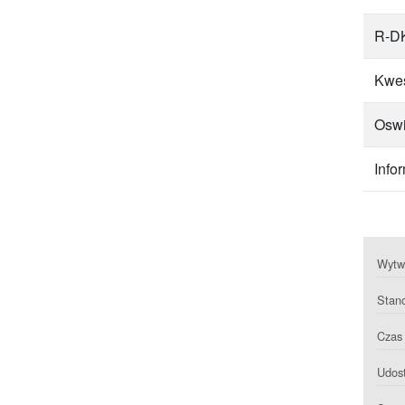
R-DK
Kwes
Oswi
Info
Wytwa
Stan
Czas 
Udost