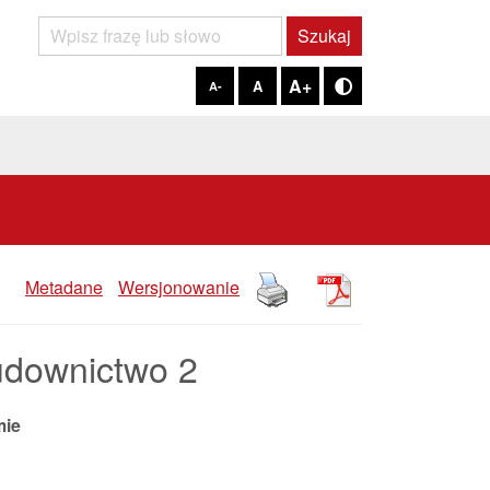
Szukaj
Szukaj
A+
A
A-
Tryb kontrastowy
Metadane
Wersjonowanie
downictwo 2
mie