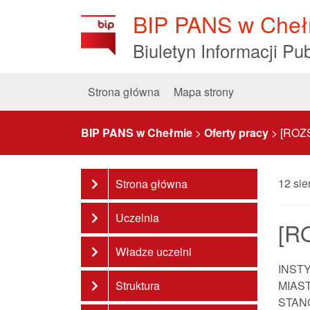
Skip
BIP PANS w Cheł
to
Content
Biuletyn Informacji Pub
Strona główna
Mapa strony
BIP PANS w Chełmie
>
Oferty pracy
>
[ROZS
12 sie
Strona główna
Uczelnia
[R
Władze uczelni
INST
Struktura
MIAS
STAN