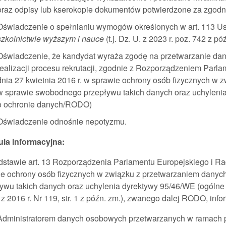
oraz odpisy lub kserokopie dokumentów potwierdzone za zgodn
Oświadczenie o spełnianiu wymogów określonych w art. 113 Ust
szkolnictwie wyższym i nauce
(t.j. Dz. U. z 2023 r. poz. 742 z pó
Oświadczenie, że kandydat wyraża zgodę na przetwarzanie da
realizacji procesu rekrutacji, zgodnie z Rozporządzeniem Parl
dnia 27 kwietnia 2016 r. w sprawie ochrony osób fizycznych w
w sprawie swobodnego przepływu takich danych oraz uchylenia
o ochronie danych/RODO)
Oświadczenie odnośnie nepotyzmu.
ula informacyjna:
stawie art. 13 Rozporządzenia Parlamentu Europejskiego i Rad
ie ochrony osób fizycznych w związku z przetwarzaniem dany
ywu takich danych oraz uchylenia dyrektywy 95/46/WE (ogólne 
 z 2016 r. Nr 119, str. 1 z późn. zm.), zwanego dalej RODO, info
Administratorem danych osobowych przetwarzanych w ramach p