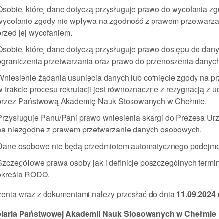
Osobie, której dane dotyczą przysługuje prawo do wycofania 
wycofanie zgody nie wpływa na zgodność z prawem przetwarza
przed jej wycofaniem.
Osobie, której dane dotyczą przysługuje prawo dostępu do danyc
ograniczenia przetwarzania oraz prawo do przenoszenia danych
Wniesienie żądania usunięcia danych lub cofnięcie zgody na p
w trakcie procesu rekrutacji jest równoznaczne z rezygnacją z 
przez Państwową Akademię Nauk Stosowanych w Chełmie.
Przysługuje Panu/Pani prawo wniesienia skargi do Prezesa 
na niezgodne z prawem przetwarzanie danych osobowych.
Dane osobowe nie będą przedmiotem automatycznego podejmowa
Szczegółowe prawa osoby jak i definicje poszczególnych term
określa RODO.
zenia wraz z dokumentami należy przesłać do dnia
11.09.2024
r
laria Państwowej Akademii Nauk Stosowanych w Chełmie