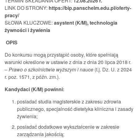
TERMIN SKŁADANIA OFERT:
12.08.
2026 r.
LINK DO STRONY:
https://bip.panschelm.edu.pl/oferty-
pracy/
SŁOWA KLUCZOWE:
asystent (K/M), technologia
żywności i żywienia
OPIS
Do konkursu mogą przystąpić osoby, które spełniają
warunki określone w ustawie z dnia z dnia 20 lipca 2018 r.
–
Prawo o szkolnictwie wyższym i nauce
(t.j. Dz. U. z 2024
r. poz. 1571, z późn. zm.).
Kandydaci (K/M) powinni:
posiadać studia magisterskie z zakresu zdrowia
publicznego, specjalność dietetyka kliniczna i zasady
żywienia;
posiadać dodatkowe wykształcenie w zakresie
zarządzania jakością;