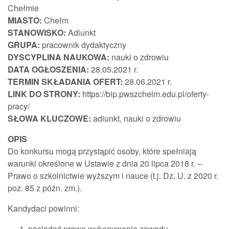
Chełmie
MIASTO:
Chełm
STANOWISKO:
Adiunkt
GRUPA:
pracownik dydaktyczny
DYSCYPLINA NAUKOWA:
nauki o zdrowiu
DATA OGŁOSZENIA:
28.05.2021 r.
TERMIN SKŁADANIA OFERT:
28.06.2021 r.
LINK DO STRONY:
https://bip.pwszchelm.edu.pl/oferty-
pracy/
SŁOWA KLUCZOWE:
adiunkt, nauki o zdrowiu
OPIS
Do konkursu mogą przystąpić osoby, które spełniają
warunki określone w Ustawie z dnia 20 lipca 2018 r. –
Prawo o szkolnictwie wyższym i nauce (t.j. Dz. U. z 2020 r.
poz. 85 z późn. zm.).
Kandydaci powinni:
posiadać prawo wykonywania zawodu