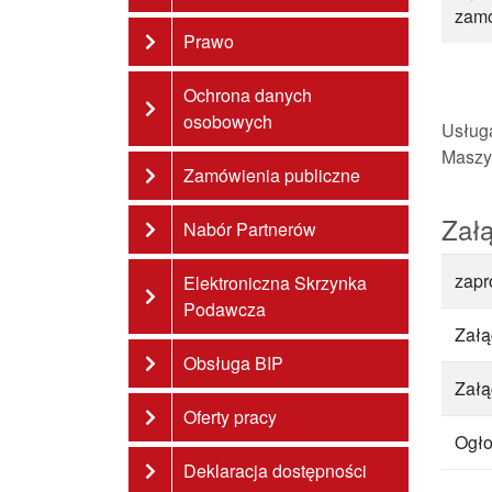
zam
Prawo
Ochrona danych
osobowych
Usług
Maszy
Zamówienia publiczne
Załą
Nabór Partnerów
zapr
Elektroniczna Skrzynka
Podawcza
Załą
Obsługa BIP
Załą
Oferty pracy
Ogło
Deklaracja dostępności