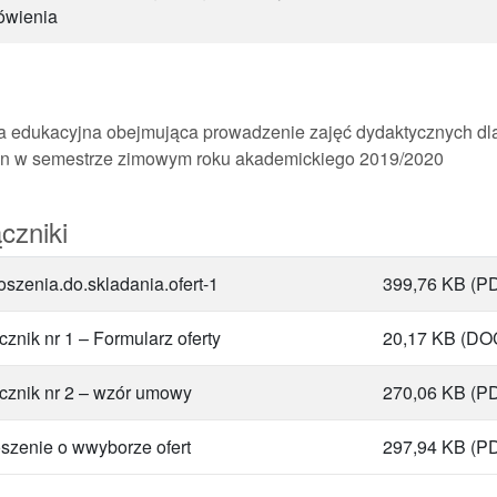
ówienia
a edukacyjna obejmująca prowadzenie zajęć dydaktycznych dl
n w semestrze zimowym roku akademickiego 2019/2020
czniki
oszenia.do.skladania.ofert-1
399,76 KB
(P
cznik nr 1 – Formularz oferty
20,17 KB
(DO
cznik nr 2 – wzór umowy
270,06 KB
(P
szenie o wwyborze ofert
297,94 KB
(P