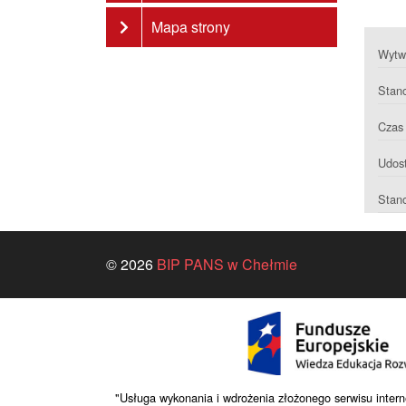
Mapa strony
Wytwa
Stan
Czas 
Udost
Stan
© 2026
BIP PANS w Chełmie
"Usługa wykonania i wdrożenia złożonego serwisu 