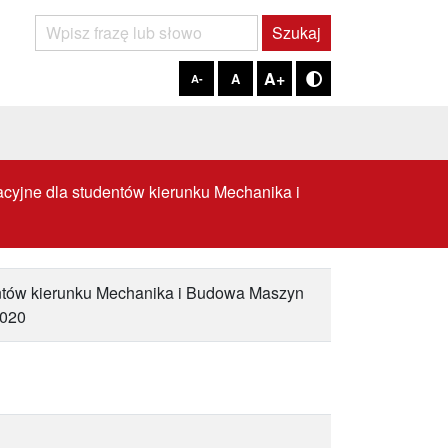
Szukaj
Szukaj
A+
A
A-
Tryb kontrastowy
cyjne dla studentów kierunku Mechanika i
entów kierunku Mechanika i Budowa Maszyn
2020