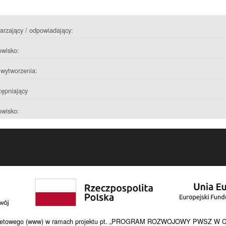
rzający / odpowiadający:
owisko:
wytworzenia:
ępniający
owisko:
internetowego (www) w ramach projektu pt. „PROGRAM ROZWOJOWY PWSZ W C