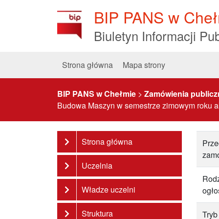
Skip
BIP PANS w Cheł
to
Content
Biuletyn Informacji Pub
Strona główna
Mapa strony
BIP PANS w Chełmie
>
Zamówienia publicz
Budowa Maszyn w semestrze zimowym roku a
Strona główna
Prze
zam
Uczelnia
Rodz
Władze uczelni
ogło
Struktura
Tryb