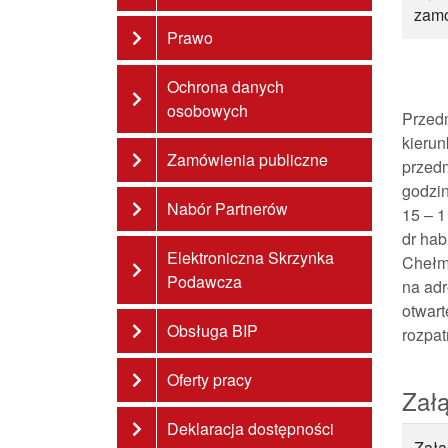
zam
Prawo
Ochrona danych
osobowych
Przed
kieru
Zamówienia publiczne
przedm
godzin
Nabór Partnerów
15 – 1
dr hab
Elektroniczna Skrzynka
Chełmi
Podawcza
na adr
otwart
Obsługa BIP
rozpa
Oferty pracy
Załą
Deklaracja dostępności
Załą