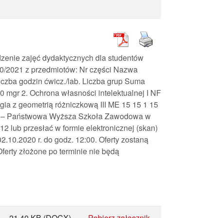
zenie zajęć dydaktycznych dla studentów
0/2021 z przedmiotów: Nr części Nazwa
czba godzin ćwicz./lab. Liczba grup Suma
0 mgr 2. Ochrona własności intelektualnej I NF
gia z geometrią różniczkową III ME 15 15 1 15
cego – Państwowa Wyższa Szkoła Zawodowa w
2 lub przesłać w formie elektronicznej (skan)
.10.2020 r. do godz. 12:00. Oferty zostaną
Oferty złożone po terminie nie będą
21,40 KB
(DOCX)
Pobierz załącznik