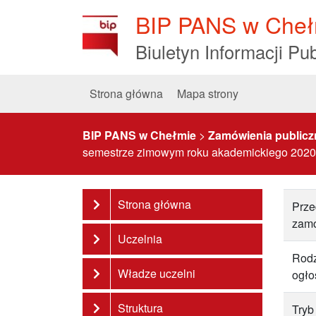
Skip
BIP PANS w Cheł
to
Content
Biuletyn Informacji Pub
Strona główna
Mapa strony
BIP PANS w Chełmie
>
Zamówienia publicz
semestrze zimowym roku akademickiego 2020
Strona główna
Prze
zam
Uczelnia
Rodz
Władze uczelni
ogło
Struktura
Tryb