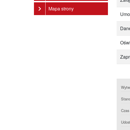
Mapa strony
Umo
Dane
Oświ
Zapr
Wytwa
Stan
Czas 
Udost