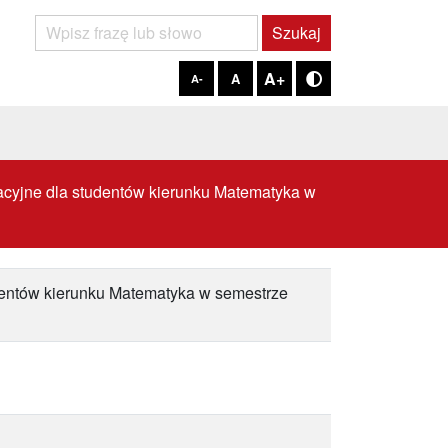
Szukaj
Szukaj
A+
A
A-
Tryb kontrastowy
acyjne dla studentów kierunku Matematyka w
dentów kierunku Matematyka w semestrze