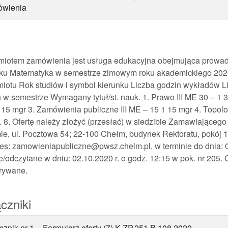
ówienia
miotem zamówienia jest usługa edukacyjna obejmująca prowad
nku Matematyka w semestrze zimowym roku akademickiego 202
iotu Rok studiów i symbol kierunku Liczba godzin wykładów Li
 w semestrze Wymagany tytuł/st. nauk. 1. Prawo III ME 30 – 1 3
 15 mgr 3. Zamówienia publiczne III ME – 15 1 15 mgr 4. Topolo
. 8. Ofertę należy złożyć (przesłać) w siedzibie Zamawiają
e, ul. Pocztowa 54; 22-100 Chełm, budynek Rektoratu, pokój 11
es: zamowieniapubliczne@pwsz.chelm.pl, w terminie do dnia: 02
e/odczytane w dniu: 02.10.2020 r. o godz. 12:15 w pok. nr 205. 
trywane.
czniki
cznik nr 1 – Formularz oferty (7) K-ZP.251.B.108.2020