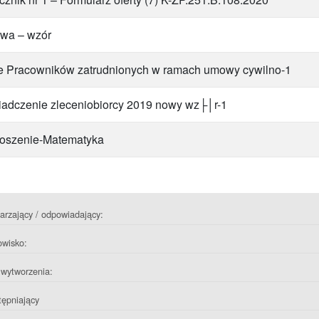
wa – wzór
 Pracowników zatrudnionych w ramach umowy cywilno-1
adczenie zleceniobiorcy 2019 nowy wz├│r-1
oszenie-Matematyka
rzający / odpowiadający:
owisko:
wytworzenia:
ępniający