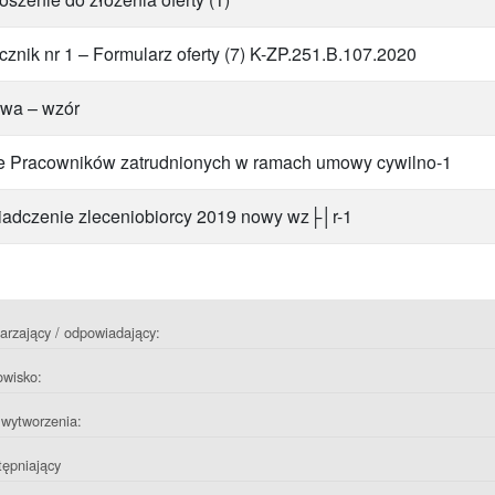
cznik nr 1 – Formularz oferty (7) K-ZP.251.B.107.2020
wa – wzór
 Pracowników zatrudnionych w ramach umowy cywilno-1
adczenie zleceniobiorcy 2019 nowy wz├│r-1
rzający / odpowiadający:
owisko:
wytworzenia:
ępniający