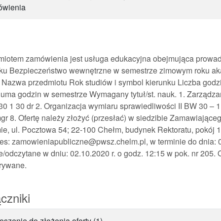
ówienia
miotem zamówienia jest usługa edukacyjna obejmująca prowad
nku Bezpieczeństwo wewnętrzne w semestrze zimowym roku ak
 Nazwa przedmiotu Rok studiów i symbol kierunku Liczba godzi
uma godzin w semestrze Wymagany tytuł/st. nauk. 1. Zarządza
0 1 30 dr 2. Organizacja wymiaru sprawiedliwości II BW 30 – 1
mgr 8. Ofertę należy złożyć (przesłać) w siedzibie Zamawiaj
e, ul. Pocztowa 54; 22-100 Chełm, budynek Rektoratu, pokój 11
es: zamowieniapubliczne@pwsz.chelm.pl, w terminie do dnia: 02
e/odczytane w dniu: 02.10.2020 r. o godz. 12:15 w pok. nr 205. 
trywane.
czniki
oszenie do złożenia oferty (1)