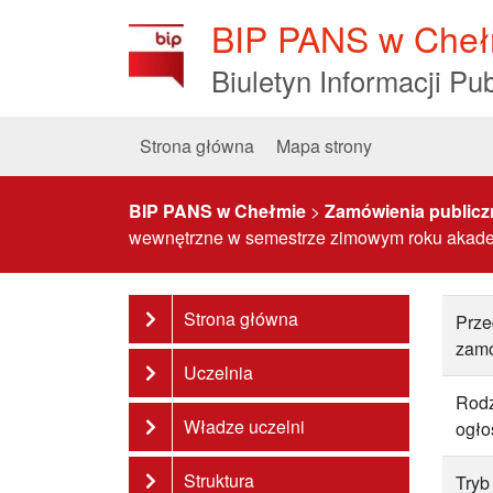
Skip
BIP PANS w Cheł
to
Content
Biuletyn Informacji Pub
Strona główna
Mapa strony
BIP PANS w Chełmie
>
Zamówienia publicz
wewnętrzne w semestrze zimowym roku akad
Strona główna
Prze
zam
Uczelnia
Rodz
Władze uczelni
ogło
Struktura
Tryb