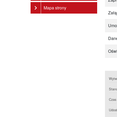
Mapa strony
Załą
Umo
Dane
Oświ
Wytwa
Stan
Czas 
Udost