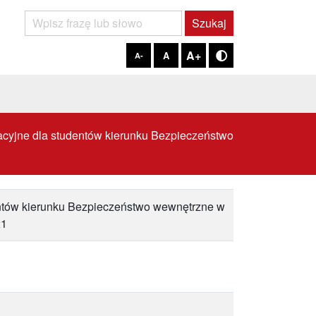
Szukaj
Szukaj
A+
A
A-
Tryb kontrastowy
acyjne dla studentów kierunku Bezpieczeństwo
entów kierunku Bezpieczeństwo wewnętrzne w
21