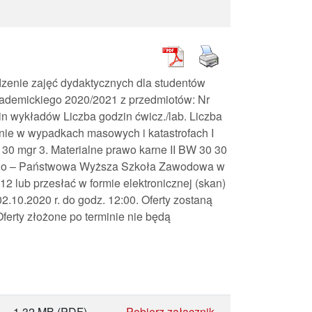
zenie zajęć dydaktycznych dla studentów
ademickiego 2020/2021 z przedmiotów: Nr
n wykładów Liczba godzin ćwicz./lab. Liczba
nie w wypadkach masowych i katastrofach I
 30 mgr 3. Materialne prawo karne II BW 30 30
ącego – Państwowa Wyższa Szkoła Zawodowa w
2 lub przesłać w formie elektronicznej (skan)
.10.2020 r. do godz. 12:00. Oferty zostaną
Oferty złożone po terminie nie będą
1,32 MB
(PDF)
Pobierz załącznik