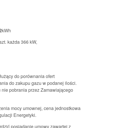
2
kWh
szt. każda 366 kW,
łużący do porównania ofert
nia do zakupu gazu w podanej ilości.
łu nie pobrania przez Zamawiającego
zenia mocy umownej, cena jednostkowa
ulacji Energetyki.
dzić posiadanie umowy zawartej z