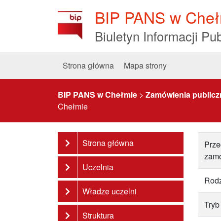
Skip
BIP PANS w Cheł
to
Content
Biuletyn Informacji Pub
Strona główna
Mapa strony
BIP PANS w Chełmie
>
Zamówienia publicz
Chełmie
Strona główna
Prze
zam
Uczelnia
Rodz
Władze uczelni
Tryb
Struktura