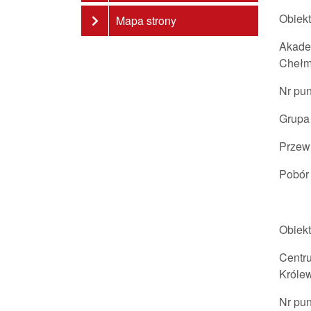
Obiekt
Mapa strony
Akade
Chełm
Nr pu
Grupa
Przew
Pobór 
Obiekt
Centr
Królew
Nr pu