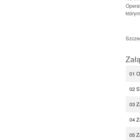
Opera
którym
Szcze
Załą
01 O
02 
03 Z
04 Z
05 Z