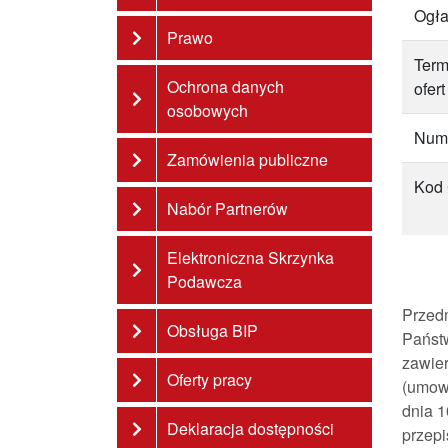
Ogła
Prawo
Term
Ochrona danych
ofert
osobowych
Nume
Zamówienia publiczne
Kod
Nabór Partnerów
Elektroniczna Skrzynka
Podawcza
Przed
Obsługa BIP
Państ
zawier
Oferty pracy
(umowy
dnia 1
Deklaracja dostępności
przep