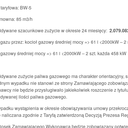
 taryfowa: BW-5
mowna: 85 m3/h
idywane szacunkowe zużycie w okresie 24 miesięcy:
2.079.08
gazu przez: kocioł gazowy średniej mocy => 61 i <2000kW – 2 
 gazowy średniej mocy => 61 i <2000kW – 2 szt. każda 458 kW
dywane zużycie paliwa gazowego ma charakter orientacyjny, s
dnym wypadku nie stanowi ze strony Zamawiającego zobowiąza
wcy nie będzie przysługiwało jakiekolwiek roszczenie z tytu
dywanej ilości paliwa gazowego.
ypadku wystąpienia w okresie obowiązywania umowy przekroc
 naliczana zgodnie z Taryfą zatwierdzoną Decyzją Prezesa Reg
iosek Zamawiającego Wykonawca będzie zobowiązany potwier