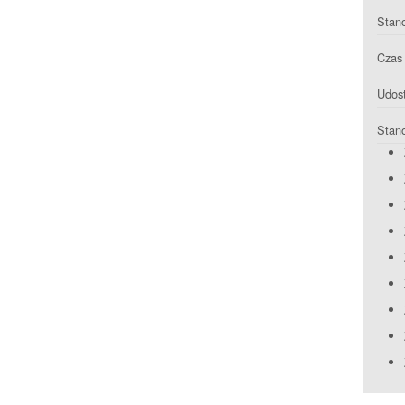
Stan
Czas 
Udost
Stan