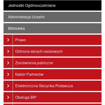
Jednostki Ogólnouczelniane
Administracja Uczelni
Biblioteka
Prawo
Ochrona danych osobowych
Zamówienia publiczne
Nabór Partnerów
Elektroniczna Skrzynka Podawcza
Obsługa BIP