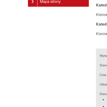
Mapa strony
Kated
Kiero
Kated
Kierow
Wytwa
Stan
Czas 
Udost
Stan