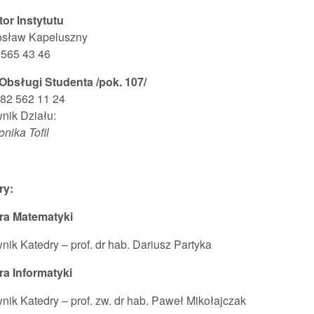
tor Instytutu
rosław Kapeluszny
2 565 43 46
 Obsługi Studenta /pok. 107/
x 82 562 11 24
nik Działu:
nika Tofil
ry:
ra Matematyki
nik Katedry – prof. dr hab. Dariusz Partyka
ra Informatyki
nik Katedry – prof. zw. dr hab. Paweł Mikołajczak