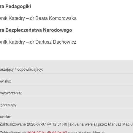
ra Pedagogiki
wnik Katedry – dr Beata Komorowska
ra Bezpieczeństwa Narodowego
nik Katedry – dr Dariusz Dachowicz
rzający / odpowiadający:
owisko:
wytworzenia:
ępniający
owisko:
Zaktualizowane 2026-07-07 @ 12:31:40 [aktualna wersja] przez Mariusz Maciu
Zaktualizowane
2026-07-01 @ 08:04:07
przez Mariusz Maciuk