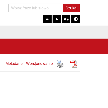
Szukaj
Szukaj
A+
A
A-
Tryb kontrastowy
Metadane
Wersjonowanie