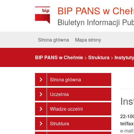
Skip
BIP PANS w Cheł
to
Content
Biuletyn Informacji Pub
Strona główna
Mapa strony
BIP PANS w Chełmie
>
Struktura
>
Instytut
Strona główna
Uczelnia
Ins
Władze uczelni
22-10
Struktura
tel/fa
e-mai