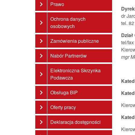
Prawo
Dyrek
dr Ja
Ochrona danych
tel. 8
osobowych
Dział
Zamówienia publiczne
tel/fa
Kierow
Nabór Partnerów
mgr Mo
Elektroniczna Skrzynka
Podawcza
Kated
Obsługa BIP
Kated
Kierow
Oferty pracy
Kated
Deklaracja dostępności
Kierow