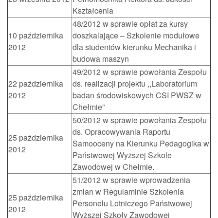
Kształcenia
48/2012 w sprawie opłat za kursy
10 października
doszkalające – Szkolenie modułowe
2012
dla studentów kierunku Mechanika i
budowa maszyn
49/2012 w sprawie powołania Zespołu
22 października
ds. realizacji projektu ,,Laboratorium
2012
badan środowiskowych CSI PWSZ w
Chełmie”
50/2012 w sprawie powołania Zespołu
ds. Opracowywania Raportu
25 października
Samooceny na Kierunku Pedagogika w
2012
Państwowej Wyższej Szkole
Zawodowej w Chełmie.
51/2012 w sprawie wprowadzenia
zmian w Regulaminie Szkolenia
25 października
Personelu Lotniczego Państwowej
2012
Wyższej Szkoły Zawodowej