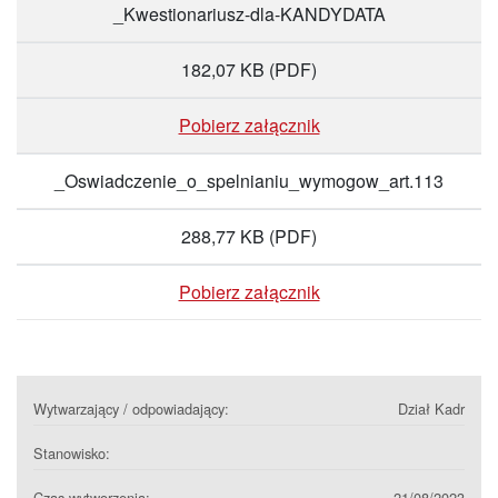
_Kwestionariusz-dla-KANDYDATA
182,07 KB
(PDF)
Pobierz załącznik
_Oswiadczenie_o_spelnianiu_wymogow_art.113
288,77 KB
(PDF)
Pobierz załącznik
Wytwarzający / odpowiadający:
Dział Kadr
Stanowisko:
Czas wytworzenia:
21/08/2023