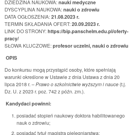
DZIEDZINA NAUKOWA:
nauki medyczne
DYSCYPLINA NAUKOWA:
nauki o zdrowiu
DATA OGŁOSZENIA:
21.08.2023 r.
TERMIN SKŁADANIA OFERT:
20.09.2023 r.
LINK DO STRONY:
https://bip.panschelm.edu.pl/oferty-
pracy/
SŁOWA KLUCZOWE:
profesor uczelni, nauki o zdrowiu
OPIS
Do konkursu mogą przystąpić osoby, które spełniają
warunki określone w Ustawie z dnia Ustawa z dnia 20
lipca 2018 r. –
Prawo o szkolnictwie wyższym i nauce
(t.j.
Dz. U. z 2023 r. poz. 742 z późn. zm.).
Kandydaci powinni:
posiadać stopień naukowy doktora habilitowanego
nauk o zdrowiu;
posiadać tytuł magistra pielęgniarstwa;