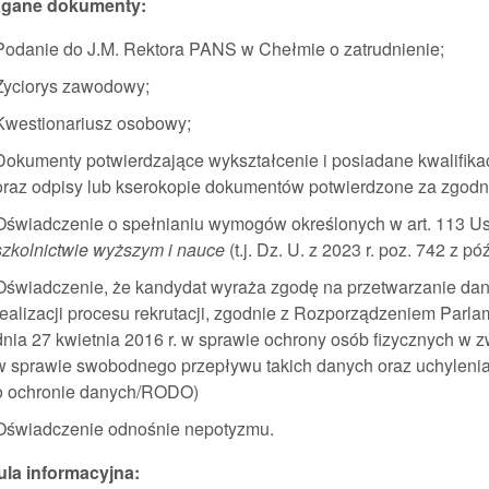
gane dokumenty:
Podanie do J.M. Rektora PANS w Chełmie o zatrudnienie;
Życiorys zawodowy;
Kwestionariusz osobowy;
Dokumenty potwierdzające wykształcenie i posiadane kwalifik
oraz odpisy lub kserokopie dokumentów potwierdzone za zgodn
Oświadczenie o spełnianiu wymogów określonych w art. 113 Ust
szkolnictwie wyższym i nauce
(t.j. Dz. U. z 2023 r. poz. 742 z pó
Oświadczenie, że kandydat wyraża zgodę na przetwarzanie da
realizacji procesu rekrutacji, zgodnie z Rozporządzeniem Parl
dnia 27 kwietnia 2016 r. w sprawie ochrony osób fizycznych w
w sprawie swobodnego przepływu takich danych oraz uchylenia
o ochronie danych/RODO)
Oświadczenie odnośnie nepotyzmu.
ula informacyjna: