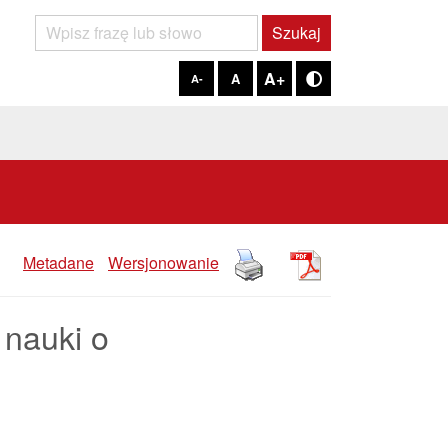
Szukaj
Szukaj
A+
A
A-
Tryb kontrastowy
Metadane
Wersjonowanie
nauki o