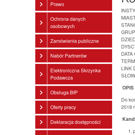
Prawo
INST
MIAS
Ochrona danych
STAN
osobowych
GRUP
DZIE
Zamówienia publiczne
DYSC
DATA
Nabór Partnerów
TERM
LINK
Elektroniczna Skrzynka
SŁOW
Podawcza
OPIS
Obsługa BIP
Do kon
2018 r
Oferty pracy
Kandy
Deklaracja dostępności