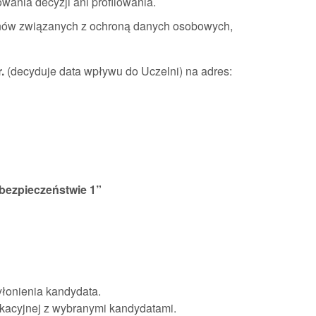
nia decyzji ani profilowania.
inów związanych z ochroną danych osobowych,
.
(decyduje data wpływu do Uczelni) na adres:
 bezpieczeństwie 1”
łonienia kandydata.
kacyjnej z wybranymi kandydatami.