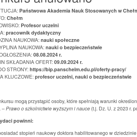
YTUCJA:
Państwowa Akademia Nauk Stosowanych w Cheł
TO:
Chełm
OWISKO:
Profesor uczelni
A:
pracownik
dydaktyczny
DZINA NAUKOWA:
nauki społeczne
YPLINA NAUKOWA:
nauki o bezpieczeństwie
 OGŁOSZENIA:
08.08.202
4 r.
IN SKŁADANIA OFERT:
09.09.2024 r.
 DO STRONY:
https://bip.panschelm.edu.pl/oferty-pracy/
A KLUCZOWE:
profesor uczelni,
nauki o bezpieczeństwie
kursu mogą przystąpić osoby, które spełniają warunki określon
. –
Prawo o szkolnictwie wyższym i nauce
(t.j. Dz. U. z 2023 r. 
daci powinni:
posiadać stopień naukowy doktora habilitowanego w dziedzinie