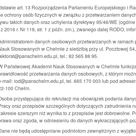
stawie art. 13 Rozporządzenia Parlamentu Europejskiego i Rad
ie ochrony osób fizycznych w związku z przetwarzaniem dany
ywu takich danych oraz uchylenia dyrektywy 95/46/WE (ogólne 
 z 2016 r. Nr 119, str. 1 z późn. zm.), zwanego dalej RODO, info
Administratorem danych osobowych przetwarzanych w ramach p
Nauk Stosowanych w Chełmie z siedzibą przy ul. Pocztowej 54,
rektorat@panschelm.edu.pl, tel.: 82 565 88 95.
W Państwowej Akademii Nauk Stosowanych w Chełmie funkcjon
prawidłowość przetwarzania danych osobowych, z którym możn
e-mail: iod@panschelm.edu.pl, tel. 665 170 003 lub pod adrese
22-100 Chełm.
Osoba przystępująca do rekrutacji ma obowiązek podania danyc
Pracy oraz przepisów szczególnych dotyczących zatrudnienia 
zakresie szerszym niż wynika to z przepisów jest dobrowolne. 
prawa oraz zgoda, w odniesieniu do danych wykraczających poz
Dane nie będą udostępniane podmiotom zewnętrznym z wyjątk