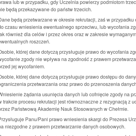
prawa lub w przypadku, gdy Uczelnia powierzy podmiotom trze
nie będą przekazywane do państw trzecich.
Dane będą przetwarzane w okresie rekrutacji, zaś w przypadku
do czasu wniesienia ewentualnego sprzeciwu, lub wycofania zgo
jak również dla celów i przez okres oraz w zakresie wymagany
ewentualnych roszczeń.
Osobie, której dane dotyczą przysługuje prawo do wycofania 
wycofanie zgody nie wpływa na zgodność z prawem przetwarza
przed jej wycofaniem.
Osobie, której dane dotyczą przysługuje prawo dostępu do danyc
ograniczenia przetwarzania oraz prawo do przenoszenia danych
Wniesienie żądania usunięcia danych lub cofnięcie zgody na p
w trakcie procesu rekrutacji jest równoznaczne z rezygnacją z 
przez Państwową Akademię Nauk Stosowanych w Chełmie.
Przysługuje Panu/Pani prawo wniesienia skargi do Prezesa 
na niezgodne z prawem przetwarzanie danych osobowych.