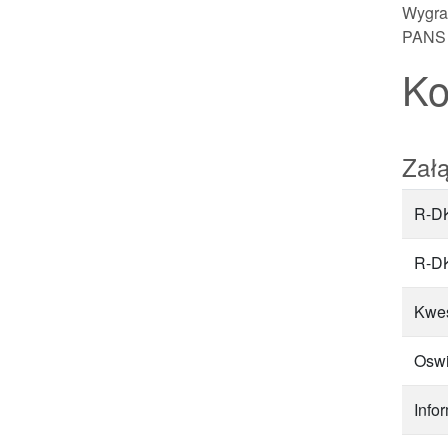
Wygran
PANS 
Ko
Załą
R-DK
R-DK
Kwes
Oswi
Info