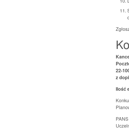
Zgłos
Ko
Kance
Poczt
22-10
z dop
Ilość 
Konkur
Planow
PANS 
Uczeln