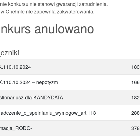
ie konkursu nie stanowi gwarancji zatrudnienia.
w Chełmie nie zapewnia zakwaterowania.
nkurs anulowano
czniki
.110.10.2024
183
.110.10.2024 – nepotyzm
166
tionariusz-dla-KANDYDATA
182
adczenie_o_spelnianiu_wymogow_art.113
288
rmacja_RODO-
378