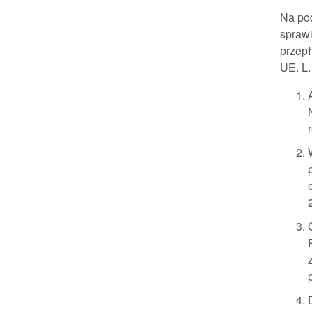
Na pod
spraw
przepł
UE. L.