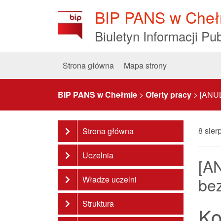
Skip
BIP PANS w Cheł
to
Content
Biuletyn Informacji Pub
Strona główna
Mapa strony
BIP PANS w Chełmie
>
Oferty pracy
>
[ANUL
8 sier
Strona główna
Uczelnia
[A
be
Władze uczelni
Struktura
Ko