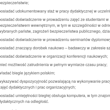
bezpieczeństwie;
posiadać udokumentowany staż w pracy dydaktycznej w uczelni 
posiadać doświadczenie w prowadzeniu zajęć ze studentami w 
bezpieczeństwem wewnętrznym, w tym w szczególności w odni
wybranych państw, zagrożeń bezpieczeństwa publicznego, dzia
posiadać doświadczenie w prowadzeniu seminariów dyplomow
posiadać znaczący dorobek naukowo – badawczy w zakresie s
posiadać doświadczenie w organizacji konferencji naukowych;
mieć możliwość zatrudnienia w pełnym wymiarze czasu pracy;
władać biegle językiem polskim;
wykazywać dyspozycyjność pozwalającą na wykonywanie pra
zajęć dydaktycznych i prac organizacyjnych;
posiadać umiejętności biegłej obsługa komputera, w tym znajom
dydaktycznych na odległość.