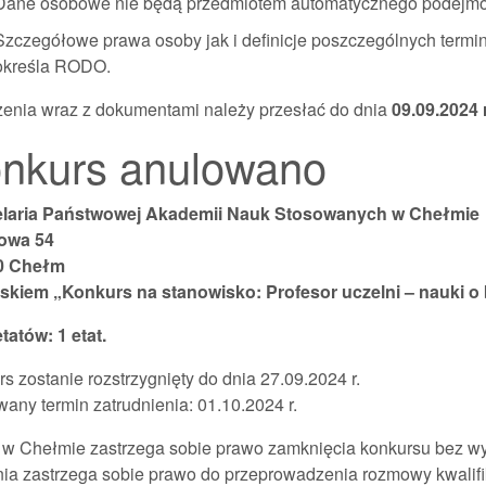
Dane osobowe nie będą przedmiotem automatycznego podejmowa
Szczegółowe prawa osoby jak i definicje poszczególnych term
określa RODO.
zenia wraz z dokumentami należy przesłać do dnia
09.09.2024
r
nkurs anulowano
laria Państwowej Akademii Nauk Stosowanych w Chełmie
owa 54
0 Chełm
iskiem „Konkurs na stanowisko: Profesor uczelni – nauki o
etatów: 1 etat.
s zostanie rozstrzygnięty do dnia 27.09.2024 r.
any termin zatrudnienia: 01.10.2024 r.
w Chełmie zastrzega sobie prawo zamknięcia konkursu bez wy
ia zastrzega sobie prawo do przeprowadzenia rozmowy kwalifi