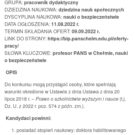
GRUPA:
pracownik
dydaktyczny
DZIEDZINA NAUKOWA:
dziedzina nauk społecznych
DYSCYPLINA NAUKOWA:
nauki o bezpieczeństwie
DATA OGŁOSZENIA:
11.08.2022
r.
TERMIN SKŁADANIA OFERT:
09.09.2022 r.
LINK DO STRONY:
https://bip.panschelm.edu.pl/oferty-
pracy/
SŁOWA KLUCZOWE:
profesor PANS w Chełmie, nauki
o bezpieczeństwie
OPIS
Do konkursu mogą przystąpić osoby, które spełniają
warunki określone w Ustawie z dnia Ustawa z dnia 20
lipca 2018 r. –
Prawo o szkolnictwie wyższym i nauce
(t.j.
Dz. U. z 2022 r. poz. 574 z późn. zm.).
Kandydaci powinni:
posiadać stopień naukowy: doktora habilitowanego