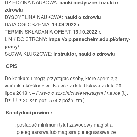
DZIEDZINA NAUKOWA:
nauki medyczne i nauki o
zdrowiu
DYSCYPLINA NAUKOWA:
nauki o zdrowiu
DATA OGŁOSZENIA:
14.09.2022
r.
TERMIN SKŁADANIA OFERT:
13.10.2022 r.
LINK DO STRONY:
https://bip.panschelm.edu.pl/oferty-
pracy/
SŁOWA KLUCZOWE:
instruktor, nauki o zdrowiu
OPIS
Do konkursu mogą przystąpić osoby, które spełniają
warunki określone w Ustawie z dnia Ustawa z dnia 20
lipca 2018 r. –
Prawo o szkolnictwie wyższym i nauce
(t.j.
Dz. U. z 2022 r. poz. 574 z późn. zm.).
Kandydaci powinni:
posiadać minimum tytuł zawodowy magistra
pielęgniarstwa lub magistra pielęgniarstwa ze