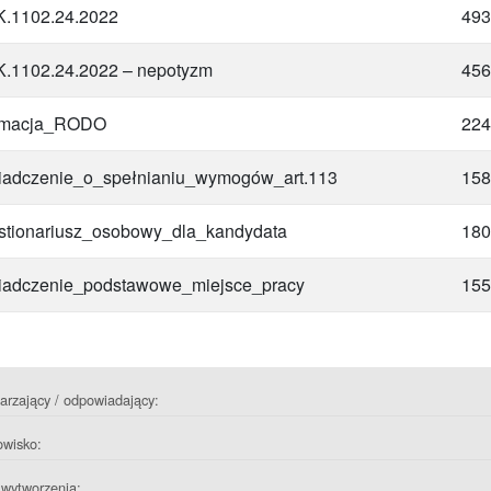
.1102.24.2022
493
.1102.24.2022 – nepotyzm
456
ormacja_RODO
224
adczenie_o_spełnianiu_wymogów_art.113
158
tionariusz_osobowy_dla_kandydata
180
adczenie_podstawowe_miejsce_pracy
155
rzający / odpowiadający:
owisko:
wytworzenia: