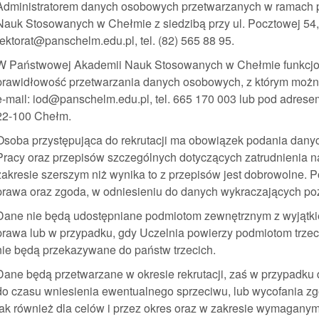
Administratorem danych osobowych przetwarzanych w ramach p
Nauk Stosowanych w Chełmie z siedzibą przy ul. Pocztowej 54,
rektorat@panschelm.edu.pl, tel. (82) 565 88 95.
W Państwowej Akademii Nauk Stosowanych w Chełmie funkcjon
prawidłowość przetwarzania danych osobowych, z którym możn
e-mail: iod@panschelm.edu.pl, tel. 665 170 003 lub pod adrese
22-100 Chełm.
Osoba przystępująca do rekrutacji ma obowiązek podania danyc
Pracy oraz przepisów szczególnych dotyczących zatrudnienia 
zakresie szerszym niż wynika to z przepisów jest dobrowolne. 
prawa oraz zgoda, w odniesieniu do danych wykraczających poz
Dane nie będą udostępniane podmiotom zewnętrznym z wyjątk
prawa lub w przypadku, gdy Uczelnia powierzy podmiotom trze
nie będą przekazywane do państw trzecich.
Dane będą przetwarzane w okresie rekrutacji, zaś w przypadku
do czasu wniesienia ewentualnego sprzeciwu, lub wycofania zgo
jak również dla celów i przez okres oraz w zakresie wymagany