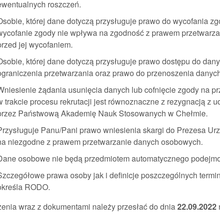
ewentualnych roszczeń.
Osobie, której dane dotyczą przysługuje prawo do wycofania 
wycofanie zgody nie wpływa na zgodność z prawem przetwarza
przed jej wycofaniem.
Osobie, której dane dotyczą przysługuje prawo dostępu do danyc
ograniczenia przetwarzania oraz prawo do przenoszenia danych
Wniesienie żądania usunięcia danych lub cofnięcie zgody na p
w trakcie procesu rekrutacji jest równoznaczne z rezygnacją z 
przez Państwową Akademię Nauk Stosowanych w Chełmie.
Przysługuje Panu/Pani prawo wniesienia skargi do Prezesa 
na niezgodne z prawem przetwarzanie danych osobowych.
Dane osobowe nie będą przedmiotem automatycznego podejmowa
Szczegółowe prawa osoby jak i definicje poszczególnych term
określa RODO.
zenia wraz z dokumentami należy przesłać do dnia
22.09.2022