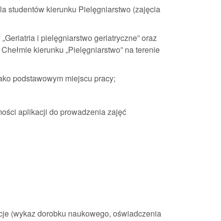
a studentów kierunku Pielęgniarstwo (zajęcia
eriatria i pielęgniarstwo geriatryczne” oraz
Chełmie kierunku „Pielęgniarstwo” na terenie
jako podstawowym miejscu pracy;
ości aplikacji do prowadzenia zajęć
acje (wykaz dorobku naukowego, oświadczenia