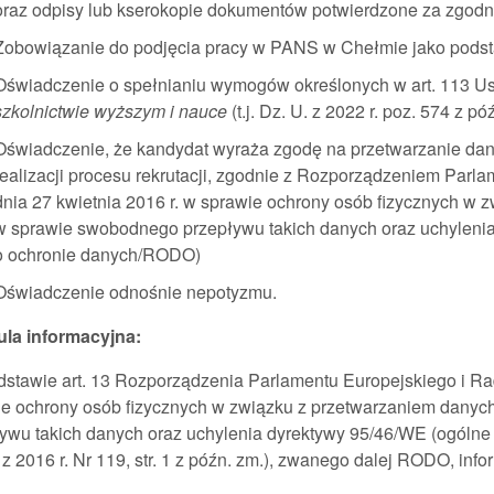
oraz odpisy lub kserokopie dokumentów potwierdzone za zgodn
Zobowiązanie do podjęcia pracy w PANS w Chełmie jako pods
Oświadczenie o spełnianiu wymogów określonych w art. 113 Ust
szkolnictwie wyższym i nauce
(t.j. Dz. U. z 2022 r. poz. 574 z pó
Oświadczenie, że kandydat wyraża zgodę na przetwarzanie da
realizacji procesu rekrutacji, zgodnie z Rozporządzeniem Parl
dnia 27 kwietnia 2016 r. w sprawie ochrony osób fizycznych w
w sprawie swobodnego przepływu takich danych oraz uchylenia
o ochronie danych/RODO)
Oświadczenie odnośnie nepotyzmu.
ula informacyjna:
stawie art. 13 Rozporządzenia Parlamentu Europejskiego i Rad
ie ochrony osób fizycznych w związku z przetwarzaniem dany
ywu takich danych oraz uchylenia dyrektywy 95/46/WE (ogólne 
 z 2016 r. Nr 119, str. 1 z późn. zm.), zwanego dalej RODO, info