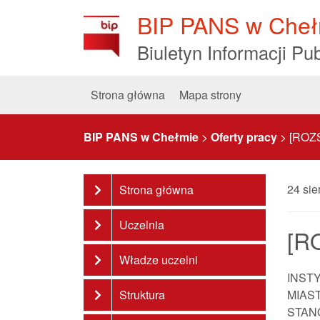
Skip
BIP PANS w Cheł
to
Content
Biuletyn Informacji Pub
Strona główna
Mapa strony
BIP PANS w Chełmie
>
Oferty pracy
>
[ROZS
24 sie
Strona główna
Uczelnia
[R
Władze uczelni
INST
Struktura
MIAS
STAN