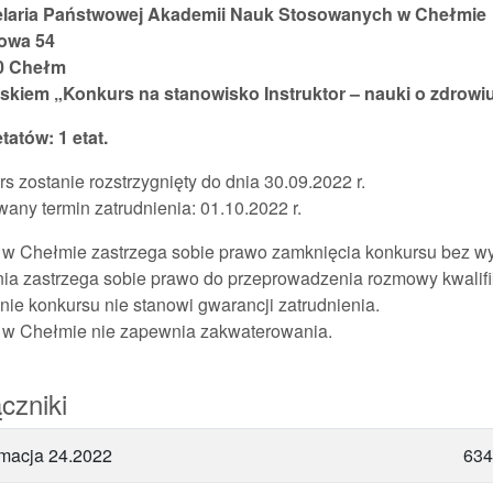
laria Państwowej Akademii Nauk Stosowanych w Chełmie
owa 54
0 Chełm
iskiem „Konkurs na stanowisko Instruktor – nauki o zdrowi
etatów: 1 etat.
s zostanie rozstrzygnięty do dnia 30.09.2022 r.
any termin zatrudnienia: 01.10.2022 r.
w Chełmie zastrzega sobie prawo zamknięcia konkursu bez wy
ia zastrzega sobie prawo do przeprowadzenia rozmowy kwalifi
ie konkursu nie stanowi gwarancji zatrudnienia.
w Chełmie nie zapewnia zakwaterowania.
czniki
rmacja 24.2022
634