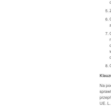
Klauz
Na pod
spraw
przepł
UE. L.