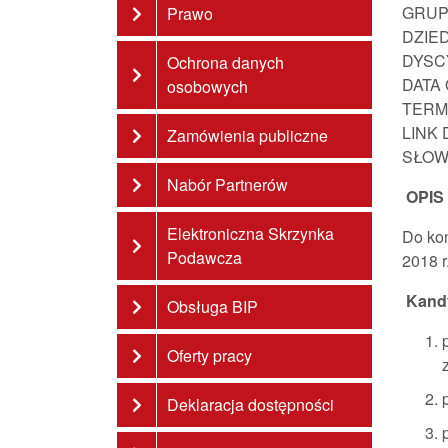
GRUP
Prawo
DZIE
DYSC
Ochrona danych
DATA
osobowych
TERM
LINK
Zamówienia publiczne
SŁOW
Nabór Partnerów
OPIS
Elektroniczna Skrzynka
Do kon
Podawcza
2018 r
Kandy
Obsługa BIP
Oferty pracy
Deklaracja dostępności