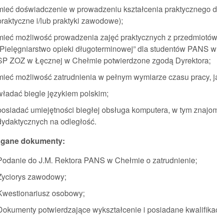
mieć doświadczenie w prowadzeniu kształcenia praktycznego dl
praktyczne i/lub praktyki zawodowe);
mieć możliwość prowadzenia zajęć praktycznych z przedmiotów „G
„Pielęgniarstwo opieki długoterminowej” dla studentów PANS w 
SP ZOZ w Łęcznej w Chełmie potwierdzone zgodą Dyrektora;
mieć możliwość zatrudnienia w pełnym wymiarze czasu pracy, 
władać biegle językiem polskim;
posiadać umiejętności biegłej obsługa komputera, w tym znajom
dydaktycznych na odległość.
gane dokumenty:
Podanie do J.M. Rektora PANS w Chełmie o zatrudnienie;
Życiorys zawodowy;
Kwestionariusz osobowy;
Dokumenty potwierdzające wykształcenie i posiadane kwalifik