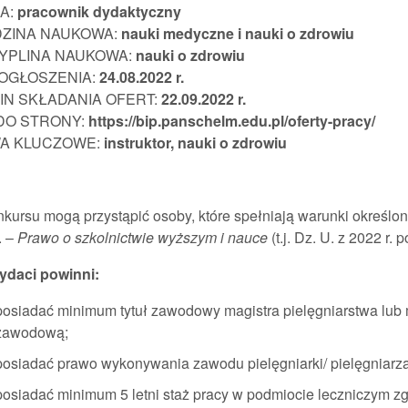
A:
pracownik
dydaktyczny
DZINA NAUKOWA:
nauki medyczne i nauki o zdrowiu
YPLINA NAUKOWA:
nauki o zdrowiu
 OGŁOSZENIA:
24.08.2022
r.
IN SKŁADANIA OFERT:
22.09.2022 r.
 DO STRONY:
https://bip.panschelm.edu.pl/oferty-pracy/
A KLUCZOWE:
instruktor, nauki o zdrowiu
kursu mogą przystąpić osoby, które spełniają warunki określon
. –
Prawo o szkolnictwie wyższym i nauce
(t.j. Dz. U. z 2022 r. 
daci powinni:
posiadać minimum tytuł zawodowy magistra pielęgniarstwa lub m
zawodową;
posiadać prawo wykonywania zawodu pielęgniarki/ pielęgniarza
posiadać minimum 5 letni staż pracy w podmiocie leczniczym z