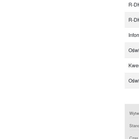
R-DK
R-DK
Inf
Oświ
Kwes
Oświ
Wytwa
Stan
Czas 