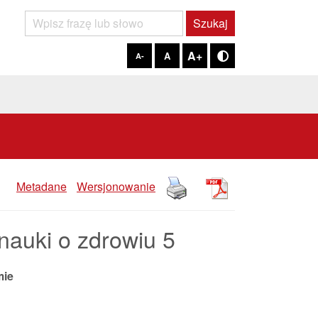
Szukaj
Szukaj
A+
A
A-
Tryb kontrastowy
Metadane
Wersjonowanie
auki o zdrowiu 5
mie