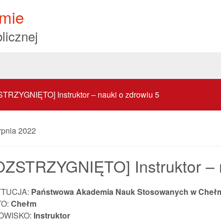
mie
licznej
TRZYGNIĘTO] Instruktor – nauki o zdrowiu 5
rpnia 2022
OZSTRZYGNIĘTO] Instruktor – n
YTUCJA:
Państwowa Akademia Nauk Stosowanych w Cheł
TO:
Chełm
OWISKO:
Instruktor