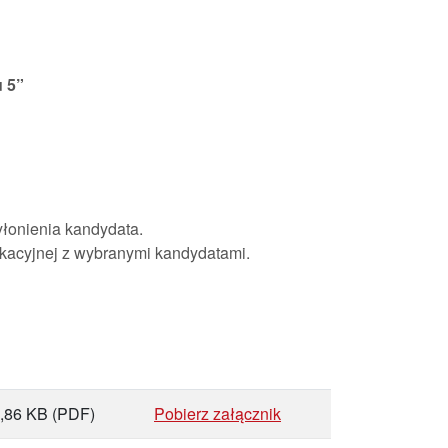
u 5
”
łonienia kandydata.
kacyjnej z wybranymi kandydatami.
,86 KB
(PDF)
Pobierz załącznik