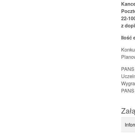
Kance
Poczt
22-10
z dop
Ilość 
Konkur
Planow
PANS 
Uczeln
Wygran
PANS 
Załą
Info