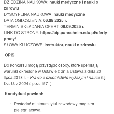
DZIEDZINA NAUKOWA:
nauki medyczne i nauki o
zdrowiu
DYSCYPLINA NAUKOWA:
nauki medyczne
DATA OGŁOSZENIA:
06.08.202
5 r.
TERMIN SKŁADANIA OFERT:
08.09.2025
r.
LINK DO STRONY:
https://bip.panschelm.edu.pl/oferty-
pracy/
SŁOWA KLUCZOWE:
instruktor, nauki o zdrowiu
OPIS
Do konkursu mogą przystąpić osoby, które spełniają
warunki określone w Ustawie z dnia Ustawa z dnia 20
lipca 2018 r. –
Prawo o szkolnictwie wyższym i nauce
(t.j.
Dz. U. z 2024 r. poz. 1571).
Kandydaci powinni:
Posiadać minimum tytuł zawodowy magistra
pielęgniarstwa.