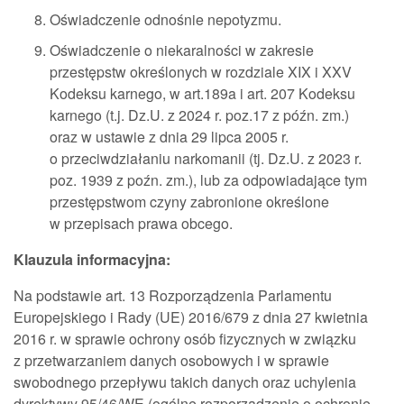
Oświadczenie odnośnie nepotyzmu.
Oświadczenie o niekaralności w zakresie
przestępstw określonych w rozdziale XIX i XXV
Kodeksu karnego, w art.189a i art. 207 Kodeksu
karnego (t.j. Dz.U. z 2024 r. poz.17 z późn. zm.)
oraz w ustawie z dnia 29 lipca 2005 r.
o przeciwdziałaniu narkomanii (tj. Dz.U. z 2023 r.
poz. 1939 z poźn. zm.), lub za odpowiadające tym
przestępstwom czyny zabronione określone
w przepisach prawa obcego.
Klauzula informacyjna:
Na podstawie art. 13 Rozporządzenia Parlamentu
Europejskiego i Rady (UE) 2016/679 z dnia 27 kwietnia
2016 r. w sprawie ochrony osób fizycznych w związku
z przetwarzaniem danych osobowych i w sprawie
swobodnego przepływu takich danych oraz uchylenia
dyrektywy 95/46/WE (ogólne rozporządzenie o ochronie