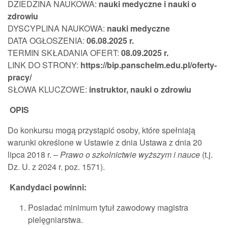
DZIEDZINA NAUKOWA:
nauki medyczne i nauki o
zdrowiu
DYSCYPLINA NAUKOWA:
nauki medyczne
DATA OGŁOSZENIA:
06.08.202
5 r.
TERMIN SKŁADANIA OFERT:
08.09.2025
r.
LINK DO STRONY:
https://bip.panschelm.edu.pl/oferty-
pracy/
SŁOWA KLUCZOWE:
instruktor, nauki o zdrowiu
OPIS
Do konkursu mogą przystąpić osoby, które spełniają
warunki określone w Ustawie z dnia Ustawa z dnia 20
lipca 2018 r. –
Prawo o szkolnictwie wyższym i nauce
(t.j.
Dz. U. z 2024 r. poz. 1571).
Kandydaci powinni:
Posiadać minimum tytuł zawodowy magistra
pielęgniarstwa.