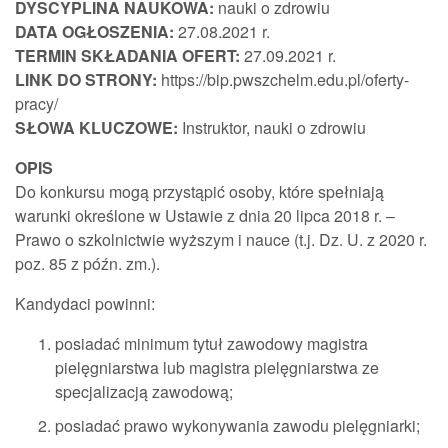
DYSCYPLINA NAUKOWA:
nauki o zdrowiu
DATA OGŁOSZENIA:
27.08.2021 r.
TERMIN SKŁADANIA OFERT:
27.09.2021 r.
LINK DO STRONY:
https://bip.pwszchelm.edu.pl/oferty-
pracy/
SŁOWA KLUCZOWE:
Instruktor, nauki o zdrowiu
OPIS
Do konkursu mogą przystąpić osoby, które spełniają
warunki określone w Ustawie z dnia 20 lipca 2018 r. –
Prawo o szkolnictwie wyższym i nauce (t.j. Dz. U. z 2020 r.
poz. 85 z późn. zm.).
Kandydaci powinni:
posiadać minimum tytuł zawodowy magistra
pielęgniarstwa lub magistra pielęgniarstwa ze
specjalizacją zawodową;
posiadać prawo wykonywania zawodu pielęgniarki;