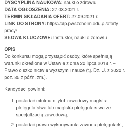
DYSCYPLINA NAUKOWA:
nauki o zdrowiu
DATA OGŁOSZENIA:
27.08.2021 r.
TERMIN SKŁADANIA OFERT:
27.09.2021 r.
LINK DO STRONY:
https://bip.pwszchelm.edu.pl/oferty-
pracy/
SŁOWA KLUCZOWE:
Instruktor, nauki o zdrowiu
OPIS
Do konkursu mogą przystąpić osoby, które spełniają
warunki określone w Ustawie z dnia 20 lipca 2018 r. –
Prawo o szkolnictwie wyższym i nauce (t.j. Dz. U. z 2020 r.
poz. 85 z późn. zm.).
Kandydaci powinni:
posiadać minimum tytuł zawodowy magistra
pielęgniarstwa lub magistra pielęgniarstwa ze
specjalizacją zawodową;
posiadać prawo wykonywania zawodu pielęgniarki;