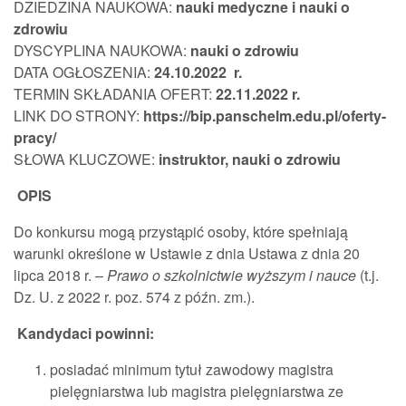
DZIEDZINA NAUKOWA:
nauki medyczne i nauki o
zdrowiu
DYSCYPLINA NAUKOWA:
nauki o zdrowiu
DATA OGŁOSZENIA:
24.10.2022
r.
TERMIN SKŁADANIA OFERT:
22.11.2022 r.
LINK DO STRONY:
https://bip.panschelm.edu.pl/oferty-
pracy/
SŁOWA KLUCZOWE:
instruktor, nauki o zdrowiu
OPIS
Do konkursu mogą przystąpić osoby, które spełniają
warunki określone w Ustawie z dnia Ustawa z dnia 20
lipca 2018 r. –
Prawo o szkolnictwie wyższym i nauce
(t.j.
Dz. U. z 2022 r. poz. 574 z późn. zm.).
Kandydaci powinni:
posiadać minimum tytuł zawodowy magistra
pielęgniarstwa lub magistra pielęgniarstwa ze