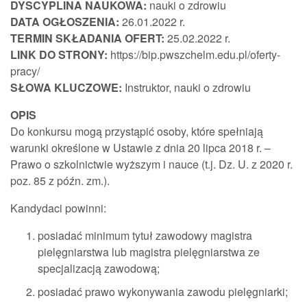
DYSCYPLINA NAUKOWA:
nauki o zdrowiu
DATA OGŁOSZENIA:
26.01.2022 r.
TERMIN SKŁADANIA OFERT:
25.02.2022 r.
LINK DO STRONY:
https://bip.pwszchelm.edu.pl/oferty-
pracy/
SŁOWA KLUCZOWE:
Instruktor, nauki o zdrowiu
OPIS
Do konkursu mogą przystąpić osoby, które spełniają
warunki określone w Ustawie z dnia 20 lipca 2018 r. –
Prawo o szkolnictwie wyższym i nauce (t.j. Dz. U. z 2020 r.
poz. 85 z późn. zm.).
Kandydaci powinni:
posiadać minimum tytuł zawodowy magistra
pielęgniarstwa lub magistra pielęgniarstwa ze
specjalizacją zawodową;
posiadać prawo wykonywania zawodu pielęgniarki;