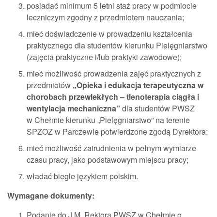
posiadać minimum 5 letni staż pracy w podmiocie
leczniczym zgodny z przedmiotem nauczania;
mieć doświadczenie w prowadzeniu kształcenia
praktycznego dla studentów kierunku Pielęgniarstwo
(zajęcia praktyczne i/lub praktyki zawodowe);
mieć możliwość prowadzenia zajęć praktycznych z
przedmiotów
„Opieka i edukacja terapeutyczna w
chorobach przewlekłych – tlenoterapia ciągła i
wentylacja mechaniczna”
dla studentów PWSZ
w Chełmie kierunku „Pielęgniarstwo” na terenie
SPZOZ w Parczewie potwierdzone zgodą Dyrektora;
mieć możliwość zatrudnienia w pełnym wymiarze
czasu pracy, jako podstawowym miejscu pracy;
władać biegle językiem polskim.
Wymagane dokumenty:
Podanie do J.M. Rektora PWSZ w Chełmie o