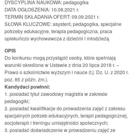
DYSCYPLINA NAUKOWA: pedagogika
DATA OGŁOSZENIA: 10.08.2021 r.
TERMIN SKŁADANIA OFERT: 09.09.2021 r.
SŁOWA KLUCZOWE: asystent, pedagogika, specjalne
potrzeby edukacyjne, terapia pedagogiczna, praca
opiekuńczo wychowawcza z dziećmi i młodzieżą
OPIS
Do konkursu mogą przystąpić osoby, które spełniają
warunki określone w Ustawie z dnia 20 lipca 2018 r. –
Prawo o szkolnictwie wyższym i nauce (t.j. Dz. U. z 2020 r.
poz. 85 z późn. zm.).
Kandydaci powinni:
1. posiadać tytuł zawodowy magistra w zakresie
pedagogiki;
2. posiadać kwalifikacje do prowadzenia zajęć z zakresu
specjalnych potrzeb edukacyjnych, terapii pedagogicznej,
socjoterapii i treningu umiejętności społecznych;
3. posiadać doświadczenie w prowadzeniu zajęć ze