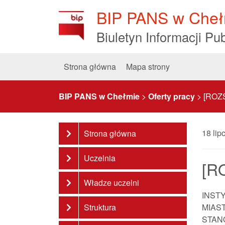
Skip
BIP PANS w Cheł
to
Content
Biuletyn Informacji Pub
Strona główna
Mapa strony
BIP PANS w Chełmie
>
Oferty pracy
>
[ROZS
18 lip
Strona główna
Uczelnia
[R
Władze uczelni
INST
Struktura
MIAS
STAN