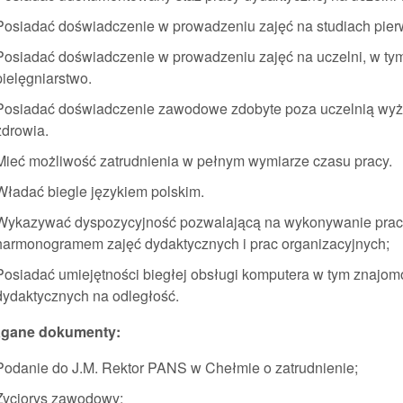
Posiadać doświadczenie w prowadzeniu zajęć na studiach pierw
Posiadać doświadczenie w prowadzeniu zajęć na uczelni, w ty
pielęgniarstwo.
Posiadać doświadczenie zawodowe zdobyte poza uczelnią wyżs
zdrowia.
Mieć możliwość zatrudnienia w pełnym wymiarze czasu pracy.
Władać biegle językiem polskim.
Wykazywać dyspozycyjność pozwalającą na wykonywanie prac
harmonogramem zajęć dydaktycznych i prac organizacyjnych;
Posiadać umiejętności biegłej obsługi komputera w tym znajomo
dydaktycznych na odległość.
gane dokumenty:
Podanie do J.M. Rektor PANS w Chełmie o zatrudnienie;
Życiorys zawodowy;