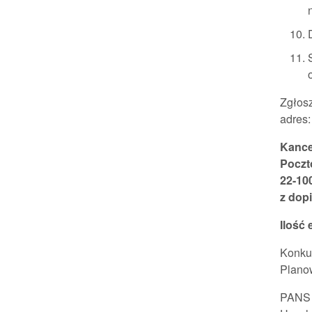
Zgłos
adres:
Kance
Poczt
22-10
z dop
Ilość 
Konkur
Planow
PANS 