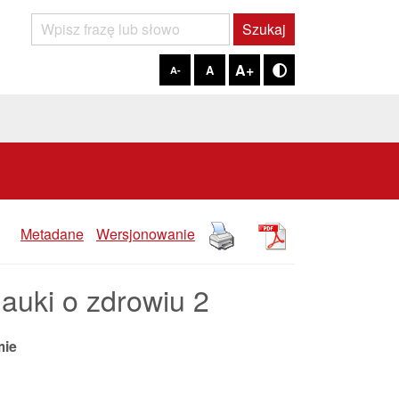
Szukaj
Szukaj
A+
A
A-
Tryb kontrastowy
Metadane
Wersjonowanie
uki o zdrowiu 2
mie