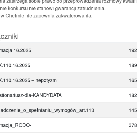
ia zastrzega sobie prawo do przeprowadzenia rozmowy kwalifi
ie konkursu nie stanowi gwarancji zatrudnienia.
w Chełmie nie zapewnia zakwaterowania.
czniki
rmacja 16.2025
192
.110.16.2025
189
.110.16.2025 – nepotyzm
165
tionariusz-dla-KANDYDATA
182
adczenie_o_spełnianiu_wymogów_art.113
145
rmacja_RODO-
378