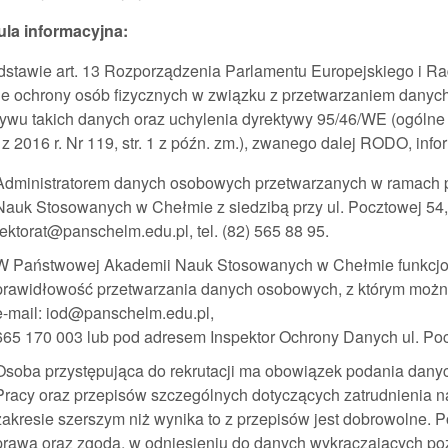
ula informacyjna:
stawie art. 13 Rozporządzenia Parlamentu Europejskiego i Rad
ie ochrony osób fizycznych w związku z przetwarzaniem dany
ywu takich danych oraz uchylenia dyrektywy 95/46/WE (ogólne 
 z 2016 r. Nr 119, str. 1 z późn. zm.), zwanego dalej RODO, info
Administratorem danych osobowych przetwarzanych w ramach p
Nauk Stosowanych w Chełmie z siedzibą przy ul. Pocztowej 54,
rektorat@panschelm.edu.pl, tel. (82) 565 88 95.
W Państwowej Akademii Nauk Stosowanych w Chełmie funkcjon
prawidłowość przetwarzania danych osobowych, z którym możn
e-mail: iod@panschelm.edu.pl,
665 170 003 lub pod adresem Inspektor Ochrony Danych ul. Po
Osoba przystępująca do rekrutacji ma obowiązek podania danyc
Pracy oraz przepisów szczególnych dotyczących zatrudnienia 
zakresie szerszym niż wynika to z przepisów jest dobrowolne. 
prawa oraz zgoda, w odniesieniu do danych wykraczających poz