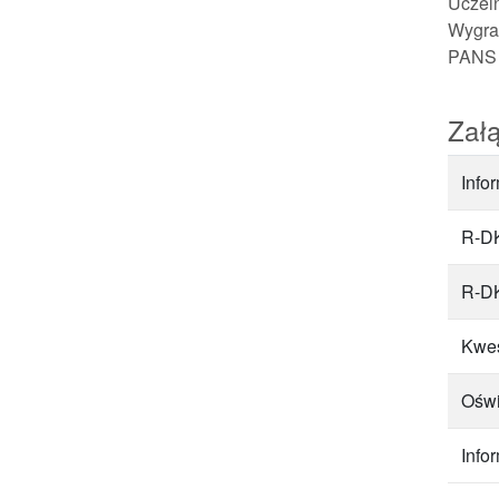
Uczeln
Wygran
PANS 
Załą
Info
R-DK
R-DK
Kwes
Oświ
Info