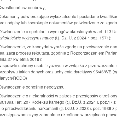
Kwestionariusz osobowy;
Dokumenty potwierdzające wykształcenie i posiadane kwalifik
oraz odpisy lub kserokopie dokumentów potwierdzone za zgodn
Oświadczenie o spełnianiu wymogów określonych w art. 113 Ust
szkolnictwie wyższym i nauce
(t.j. Dz. U. z 2024 r. poz. 1571);
Oświadczenie, że kandydat wyraża zgodę na przetwarzanie da
realizacji procesu rekrutacji, zgodnie z Rozporządzeniem Parl
dnia 27 kwietnia 2016 r.
w sprawie ochrony osób fizycznych w związku z przetwarzani
przepływu takich danych oraz uchylenia dyrektywy 95/46/WE (o
danych/RODO)
Oświadczenie odnośnie nepotyzmu.
Oświadczenie o niekaralności w zakresie przestępstw określon
art.189a i art. 207 Kodeksu karnego (t.j. Dz.U. z 2024 r. poz.17 
r. o przeciwdziałaniu narkomanii (tj. Dz.U. z 2023 r. poz. 1939 
przestępstwom czyny zabronione określone w przepisach praw