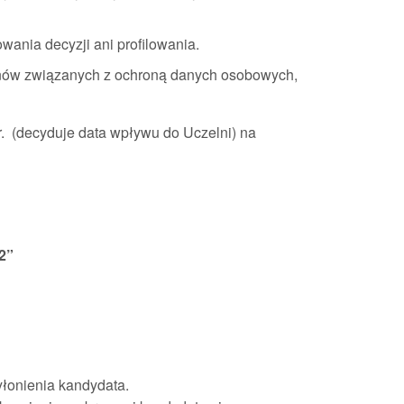
nia decyzji ani profilowania.
inów związanych z ochroną danych osobowych,
r. (decyduje data wpływu do Uczelni) na
2”
łonienia kandydata.