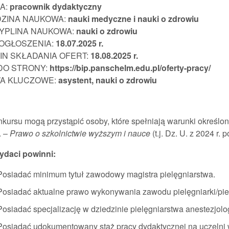
A:
pracownik
dydaktyczny
DZINA NAUKOWA:
nauki
medyczne i nauki o zdrowiu
YPLINA NAUKOWA:
nauki o zdrowiu
 OGŁOSZENIA:
18.07.202
5 r.
IN SKŁADANIA OFERT:
18.08.2025
r.
 DO STRONY:
https://bip.panschelm.edu.pl/oferty-pracy/
A KLUCZOWE:
asystent, nauki o zdrowiu
kursu mogą przystąpić osoby, które spełniają warunki określon
. –
Prawo o szkolnictwie wyższym i nauce
(t.j. Dz. U. z 2024 r. 
daci powinni:
Posiadać minimum tytuł zawodowy magistra pielęgniarstwa.
Posiadać aktualne prawo wykonywania zawodu pielęgniarki/pie
Posiadać specjalizację w dziedzinie pielęgniarstwa anestezjolo
Posiadać udokumentowany staż pracy dydaktycznej na uczelni 