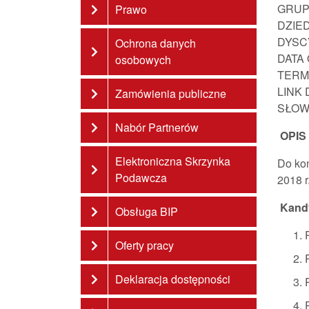
GRUP
Prawo
DZIE
DYSC
Ochrona danych
DATA
osobowych
TERM
LINK
Zamówienia publiczne
SŁOW
Nabór Partnerów
OPIS
Elektroniczna Skrzynka
Do kon
Podawcza
2018 r
Kandy
Obsługa BIP
Oferty pracy
Deklaracja dostępności