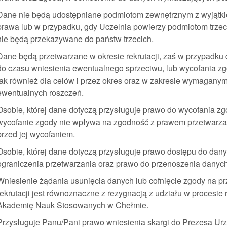
Dane nie będą udostępniane podmiotom zewnętrznym z wyjątk
prawa lub w przypadku, gdy Uczelnia powierzy podmiotom trze
nie będą przekazywane do państw trzecich.
Dane będą przetwarzane w okresie rekrutacji, zaś w przypadku
do czasu wniesienia ewentualnego sprzeciwu, lub wycofania zgo
jak również dla celów i przez okres oraz w zakresie wymagany
ewentualnych roszczeń.
Osobie, której dane dotyczą przysługuje prawo do wycofania 
wycofanie zgody nie wpływa na zgodność z prawem przetwarza
przed jej wycofaniem.
Osobie, której dane dotyczą przysługuje prawo dostępu do danyc
ograniczenia przetwarzania oraz prawo do przenoszenia danych
Wniesienie żądania usunięcia danych lub cofnięcie zgody na pr
rekrutacji jest równoznaczne z rezygnacją z udziału w procesi
Akademię Nauk Stosowanych w Chełmie.
Przysługuje Panu/Pani prawo wniesienia skargi do Prezesa 