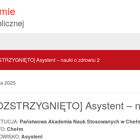
mie
licznej
TRZYGNIĘTO] Asystent – nauki o zdrowiu 2
ca 2025
OZSTRZYGNIĘTO] Asystent – na
YTUCJA:
Państwowa Akademia Nauk Stosowanych w Cheł
TO:
Chełm
OWISKO:
Asystent