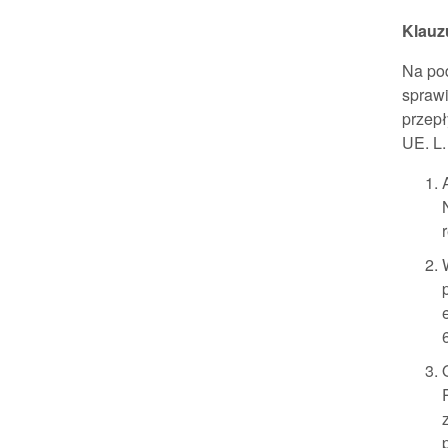
Klauz
Na pod
spraw
przepł
UE. L.