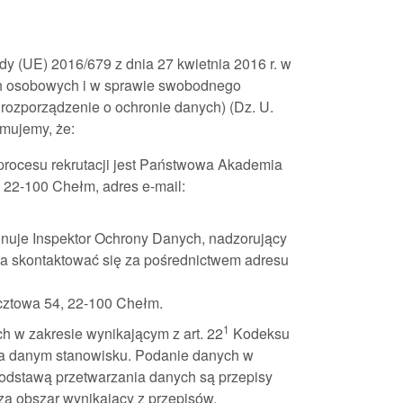
y (UE) 2016/679 z dnia 27 kwietnia 2016 r. w
ch osobowych i w sprawie swobodnego
rozporządzenie o ochronie danych) (Dz. U.
rmujemy, że:
rocesu rekrutacji jest Państwowa Akademia
 22-100 Chełm, adres e-mail:
uje Inspektor Ochrony Danych, nadzorujący
a skontaktować się za pośrednictwem adresu
cztowa 54, 22-100 Chełm.
1
h w zakresie wynikającym z art. 22
Kodeksu
na danym stanowisku. Podanie danych w
Podstawą przetwarzania danych są przepisy
a obszar wynikający z przepisów.