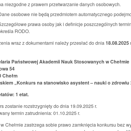
na niezgodne z prawem przetwarzanie danych osobowych.
Dane osobowe nie będą przedmiotem automatycznego podejmowa
Szczegółowe prawa osoby jak i definicje poszczególnych term
określa RODO.
zenia wraz z dokumentami należy przesłać do dnia
18.08.2025
laria Państwowej Akademii Nauk Stosowanych w Chełmie
owa 54
0 Chełm
iskiem „Konkurs na stanowisko asystent – nauki o zdrowiu 
etatów: 1 etat.
s zostanie rozstrzygnięty do dnia 19.09.2025 r.
any termin zatrudnienia: 01.10.2025 r.
w Chełmie zastrzega sobie prawo zamknięcia konkursu bez wy