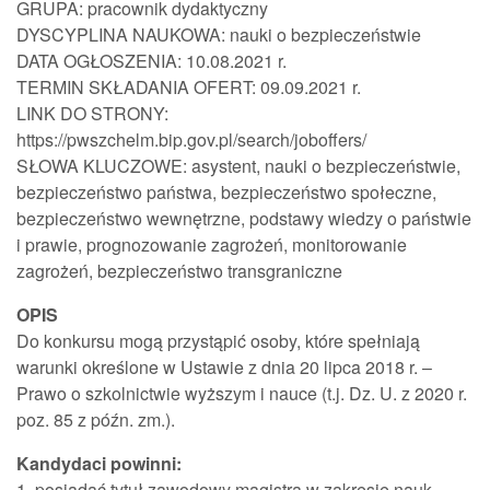
GRUPA: pracownik dydaktyczny
DYSCYPLINA NAUKOWA: nauki o bezpieczeństwie
DATA OGŁOSZENIA: 10.08.2021 r.
TERMIN SKŁADANIA OFERT: 09.09.2021 r.
LINK DO STRONY:
https://pwszchelm.bip.gov.pl/search/joboffers/
SŁOWA KLUCZOWE: asystent, nauki o bezpieczeństwie,
bezpieczeństwo państwa, bezpieczeństwo społeczne,
bezpieczeństwo wewnętrzne, podstawy wiedzy o państwie
i prawie, prognozowanie zagrożeń, monitorowanie
zagrożeń, bezpieczeństwo transgraniczne
OPIS
Do konkursu mogą przystąpić osoby, które spełniają
warunki określone w Ustawie z dnia 20 lipca 2018 r. –
Prawo o szkolnictwie wyższym i nauce (t.j. Dz. U. z 2020 r.
poz. 85 z późn. zm.).
Kandydaci powinni:
1. posiadać tytuł zawodowy magistra w zakresie nauk