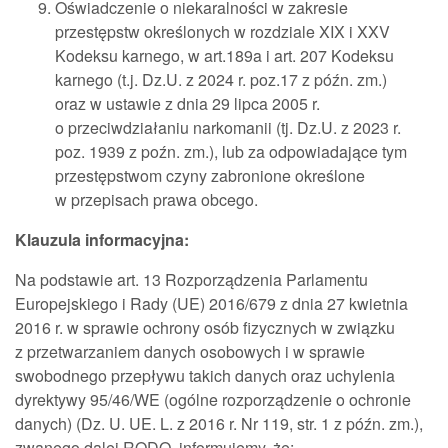
Oświadczenie o niekaralności w zakresie
przestępstw określonych w rozdziale XIX i XXV
Kodeksu karnego, w art.189a i art. 207 Kodeksu
karnego (t.j. Dz.U. z 2024 r. poz.17 z późn. zm.)
oraz w ustawie z dnia 29 lipca 2005 r.
o przeciwdziałaniu narkomanii (tj. Dz.U. z 2023 r.
poz. 1939 z poźn. zm.), lub za odpowiadające tym
przestępstwom czyny zabronione określone
w przepisach prawa obcego.
Klauzula informacyjna:
Na podstawie art. 13 Rozporządzenia Parlamentu
Europejskiego i Rady (UE) 2016/679 z dnia 27 kwietnia
2016 r. w sprawie ochrony osób fizycznych w związku
z przetwarzaniem danych osobowych i w sprawie
swobodnego przepływu takich danych oraz uchylenia
dyrektywy 95/46/WE (ogólne rozporządzenie o ochronie
danych) (Dz. U. UE. L. z 2016 r. Nr 119, str. 1 z późn. zm.),
zwanego dalej RODO, informujemy, że: