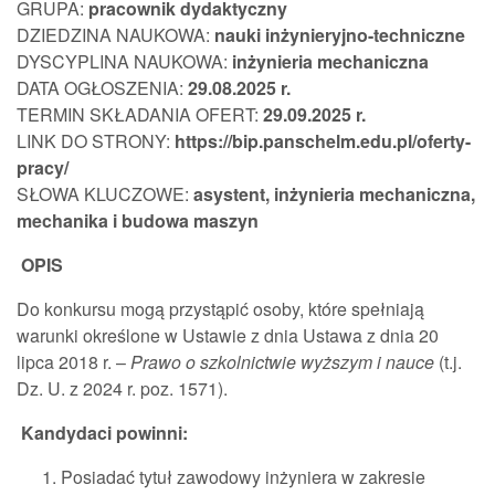
GRUPA:
pracownik
dydaktyczny
DZIEDZINA NAUKOWA:
nauki inżynieryjno-techniczne
DYSCYPLINA NAUKOWA:
inżynieria mechaniczna
DATA OGŁOSZENIA:
29.08.202
5 r.
TERMIN SKŁADANIA OFERT:
29.09.2025
r.
LINK DO STRONY:
https://bip.panschelm.edu.pl/oferty-
pracy/
SŁOWA KLUCZOWE:
asystent, inżynieria mechaniczna,
mechanika i budowa maszyn
OPIS
Do konkursu mogą przystąpić osoby, które spełniają
warunki określone w Ustawie z dnia Ustawa z dnia 20
lipca 2018 r. –
Prawo o szkolnictwie wyższym i nauce
(t.j.
Dz. U. z 2024 r. poz. 1571).
Kandydaci powinni:
Posiadać tytuł zawodowy inżyniera w zakresie