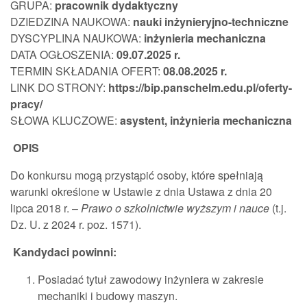
GRUPA:
pracownik
dydaktyczny
DZIEDZINA NAUKOWA:
nauki inżynieryjno-techniczne
DYSCYPLINA NAUKOWA:
inżynieria mechaniczna
DATA OGŁOSZENIA:
09.07.202
5 r.
TERMIN SKŁADANIA OFERT:
08.08.2025
r.
LINK DO STRONY:
https://bip.panschelm.edu.pl/oferty-
pracy/
SŁOWA KLUCZOWE:
asystent, inżynieria mechaniczna
OPIS
Do konkursu mogą przystąpić osoby, które spełniają
warunki określone w Ustawie z dnia Ustawa z dnia 20
lipca 2018 r. –
Prawo o szkolnictwie wyższym i nauce
(t.j.
Dz. U. z 2024 r. poz. 1571).
Kandydaci powinni:
Posiadać tytuł zawodowy inżyniera w zakresie
mechaniki i budowy maszyn.