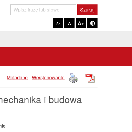
Szukaj
Szukaj
A+
A
A-
Tryb kontrastowy
Metadane
Wersjonowanie
echanika i budowa
mie