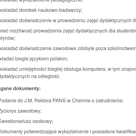
posiadać dorobek naukowo-badawczy;
posiadać doświadczenie w prowadzeniu zajęć dydaktycznych dl
mieć możliwość prowadzenia zajęć dydaktycznych dla studentó
płynów;
posiadać doświadczenie zawodowe zdobyte poza szkolnictwe
władać biegle językiem polskim;
posiadać umiejętności biegłej obsługa komputera, w tym znajom
dydaktycznych na odległość.
gane dokumenty:
Podanie do J.M. Rektora PANS w Chełmie o zatrudnienie;
Życiorys zawodowy;
Kwestionariusz osobowy;
Dokumenty potwierdzające wykształcenie i posiadane kwalifik