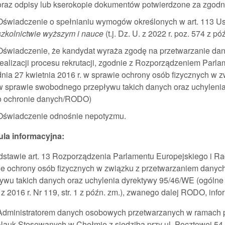
oraz odpisy lub kserokopie dokumentów potwierdzone za zgodn
Oświadczenie o spełnianiu wymogów określonych w art. 113 Ust
szkolnictwie wyższym i nauce
(t.j. Dz. U. z 2022 r. poz. 574 z pó
Oświadczenie, że kandydat wyraża zgodę na przetwarzanie da
realizacji procesu rekrutacji, zgodnie z Rozporządzeniem Parl
dnia 27 kwietnia 2016 r. w sprawie ochrony osób fizycznych w
w sprawie swobodnego przepływu takich danych oraz uchylenia
o ochronie danych/RODO)
Oświadczenie odnośnie nepotyzmu.
ula informacyjna:
stawie art. 13 Rozporządzenia Parlamentu Europejskiego i Rad
ie ochrony osób fizycznych w związku z przetwarzaniem dany
ywu takich danych oraz uchylenia dyrektywy 95/46/WE (ogólne 
 z 2016 r. Nr 119, str. 1 z późn. zm.), zwanego dalej RODO, info
Administratorem danych osobowych przetwarzanych w ramach p
Nauk Stosowanych w Chełmie z siedzibą przy ul. Pocztowej 54,