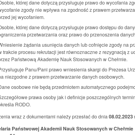
Osobie, której dane dotyczą przysługuje prawo do wycofania 
wycofanie zgody nie wpływa na zgodność z prawem przetwarza
przed jej wycofaniem.
Osobie, której dane dotyczą przysługuje prawo dostępu do danyc
ograniczenia przetwarzania oraz prawo do przenoszenia danych
Wniesienie żądania usunięcia danych lub cofnięcie zgody na p
w trakcie procesu rekrutacji jest równoznaczne z rezygnacją z 
przez Państwową Akademię Nauk Stosowanych w Chełmie.
Przysługuje Panu/Pani prawo wniesienia skargi do Prezesa 
na niezgodne z prawem przetwarzanie danych osobowych.
Dane osobowe nie będą przedmiotem automatycznego podejmowa
Szczegółowe prawa osoby jak i definicje poszczególnych term
określa RODO.
zenia wraz z dokumentami należy przesłać do dnia
08.02.2023
laria Państwowej Akademii Nauk Stosowanych w Chełmie