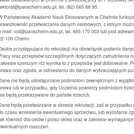
rektorat@panschelm.edu.pl, tel. (82) 565 88 95.
W Państwowej Akademii Nauk Stosowanych w Chełmie funkcjon
prawidłowość przetwarzania danych osobowych, z którym możn
e-mail: iod@panschelm.edu.pl, tel. 665 170 003 lub pod adrese
22-100 Chełm.
Osoba przystępująca do rekrutacji ma obowiązek podania danyc
Pracy oraz przepisów szczególnych dotyczących zatrudnienia 
zakresie szerszym niż wynika to z przepisów jest dobrowolne. 
prawa oraz zgoda, w odniesieniu do danych wykraczających poz
Dane nie będą udostępniane podmiotom zewnętrznym z wyjątk
prawa lub w przypadku, gdy Uczelnia powierzy podmiotom trze
nie będą przekazywane do państw trzecich.
Dane będą przetwarzane w okresie rekrutacji, zaś w przypadku
do czasu wniesienia ewentualnego sprzeciwu, lub wycofania zgo
jak również dla celów i przez okres oraz w zakresie wymagany
ewentualnych roszczeń.