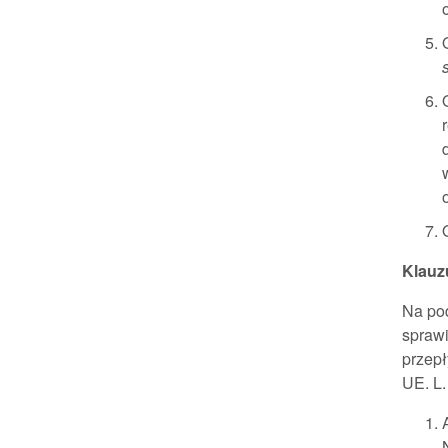
Klauz
Na pod
spraw
przepł
UE. L.