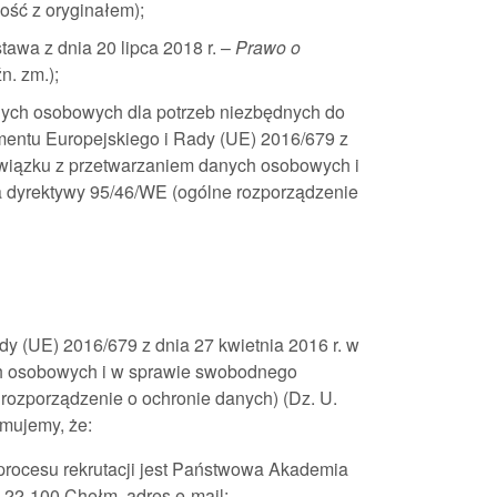
ość z oryginałem);
awa z dnia 20 lipca 2018 r. –
Prawo o
źn. zm.);
nych osobowych dla potrzeb niezbędnych do
amentu Europejskiego i Rady (UE) 2016/679 z
 związku z przetwarzaniem danych osobowych i
 dyrektywy 95/46/WE (ogólne rozporządzenie
y (UE) 2016/679 z dnia 27 kwietnia 2016 r. w
ch osobowych i w sprawie swobodnego
rozporządzenie o ochronie danych) (Dz. U.
rmujemy, że:
rocesu rekrutacji jest Państwowa Akademia
 22-100 Chełm, adres e-mail: