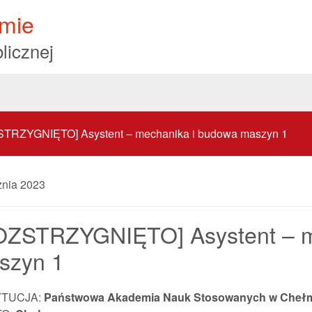
mie
licznej
TRZYGNIĘTO] Asystent – mechanika i budowa maszyn 1
znia 2023
OZSTRZYGNIĘTO] Asystent – m
szyn 1
YTUCJA:
Państwowa Akademia Nauk Stosowanych w Cheł