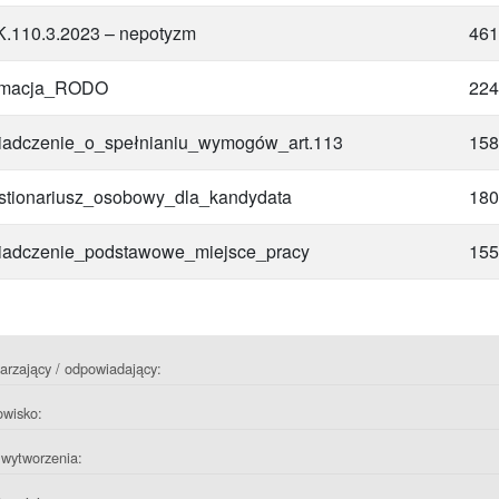
.110.3.2023 – nepotyzm
461
ormacja_RODO
224
adczenie_o_spełnianiu_wymogów_art.113
158
tionariusz_osobowy_dla_kandydata
180
adczenie_podstawowe_miejsce_pracy
155
rzający / odpowiadający:
owisko:
wytworzenia: