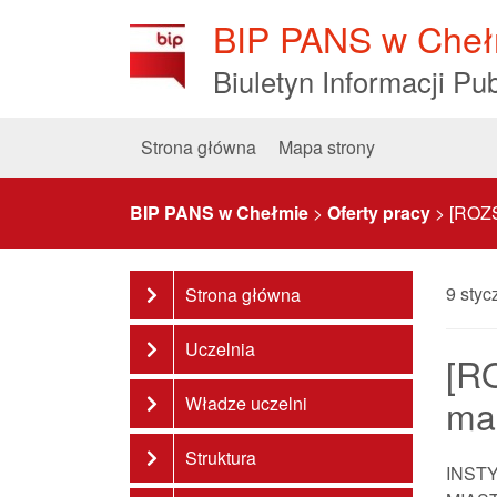
Skip
BIP PANS w Cheł
to
Content
Biuletyn Informacji Pub
Strona główna
Mapa strony
BIP PANS w Chełmie
>
Oferty pracy
>
[ROZS
9 styc
Strona główna
Uczelnia
[R
ma
Władze uczelni
Struktura
INST