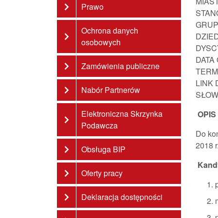
MIAS
Prawo
STAN
GRUP
Ochrona danych
DZIE
osobowych
DYSC
DATA
Zamówienia publiczne
TERM
LINK
Nabór Partnerów
SŁOW
Elektroniczna Skrzynka
OPIS
Podawcza
Do kon
2018 r
Obsługa BIP
Kandy
Oferty pracy
Deklaracja dostępności