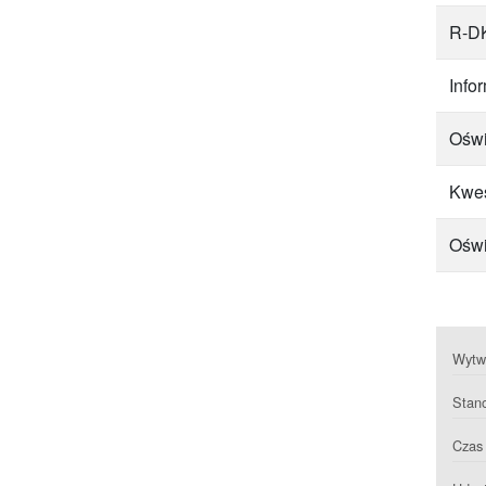
R-DK
Inf
Oświ
Kwes
Oświ
Wytwa
Stan
Czas 