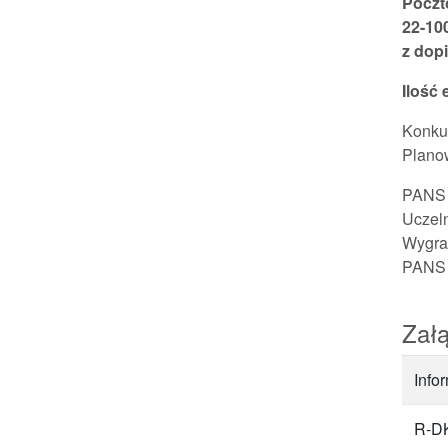
Poczt
22-10
z dop
Ilość 
Konkur
Planow
PANS 
Uczeln
Wygran
PANS 
Załą
Info
R-DK