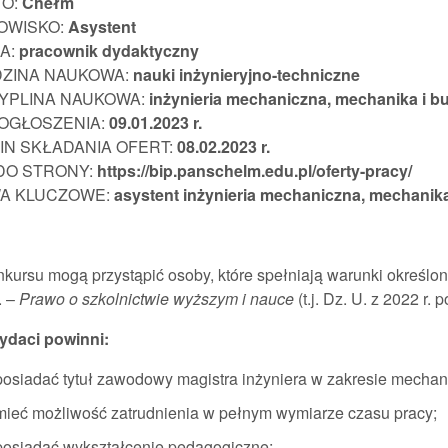
TO:
Chełm
OWISKO:
Asystent
A:
pracownik
dydaktyczny
DZINA NAUKOWA:
nauki inżynieryjno-techniczne
YPLINA NAUKOWA:
inżynieria mechaniczna, mechanika i 
 OGŁOSZENIA:
09.01.202
3 r.
IN SKŁADANIA OFERT:
08.02.2023 r.
 DO STRONY:
https://bip.panschelm.edu.pl/oferty-pracy/
A KLUCZOWE:
asystent inżynieria mechaniczna, mechani
kursu mogą przystąpić osoby, które spełniają warunki określon
. –
Prawo o szkolnictwie wyższym i nauce
(t.j. Dz. U. z 2022 r. 
daci powinni:
posiadać tytuł zawodowy magistra inżyniera w zakresie mechan
mieć możliwość zatrudnienia w pełnym wymiarze czasu pracy;
posiadać wykształcenie pedagogiczne;