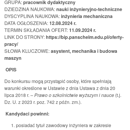
GRUPA:
pracownik
dydaktyczny
DZIEDZINA NAUKOWA:
nauki inżynieryjno-techniczne
DYSCYPLINA NAUKOWA:
inżynieria mechaniczna
DATA OGŁOSZENIA:
12.08.202
4 r.
TERMIN SKŁADANIA OFERT:
11.09.2024 r.
LINK DO STRONY:
https://bip.panschelm.edu.pl/oferty-
pracy/
SŁOWA KLUCZOWE:
asystent,
mechanika i budowa
maszyn
OPIS
Do konkursu mogą przystąpić osoby, które spełniają
warunki określone w Ustawie z dnia Ustawa z dnia 20
lipca 2018 r. –
Prawo o szkolnictwie wyższym i nauce
(t.j.
Dz. U. z 2023 r. poz. 742 z późn. zm.).
Kandydaci powinni:
posiadać tytuł zawodowy inżyniera w zakresie