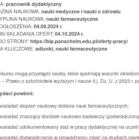
A:
pracownik
dydaktyczny
DZINA NAUKOWA:
nauki medyczne i nauki o zdrowiu
YPLINA NAUKOWA:
nauki farmaceutyczne
 OGŁOSZENIA:
04.09.202
4 r.
IN SKŁADANIA OFERT:
04.10.2024 r.
 DO STRONY:
https://bip.panschelm.edu.pl/oferty-pracy/
A KLUCZOWE:
adiunkt,
nauki farmaceutyczne
kursu mogą przystąpić osoby, które spełniają warunki określon
. –
Prawo o szkolnictwie wyższym i nauce
(t.j. Dz. U. z 2023 r. 
daci powinni:
posiadać stopień naukowy doktora nauk farmaceutycznych;
posiadać znaczący dorobek naukowo-badawczy (poświadczony p
posiadać udokumentowany staż w pracy dydaktycznej na uczeln
posiadać doświadczenie w prowadzeniu zajęć na studiach pierw