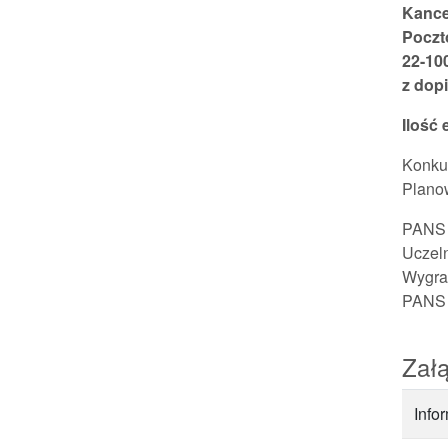
Kance
Poczt
22-10
z dop
Ilość 
Konkur
Planow
PANS 
Uczeln
Wygran
PANS 
Załą
Info