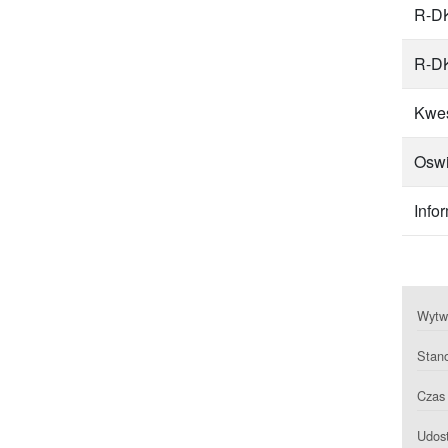
R-DK
R-DK
Kwes
Oswi
Info
Wytwa
Stan
Czas 
Udost