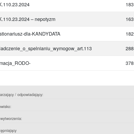
.110.23.2024
183
.110.23.2024 – nepotyzm
163
tionariusz-dla-KANDYDATA
182
adczenie_o_spelnianiu_wymogow_art.113
288
rmacja_RODO-
378
rzający / odpowiadający:
owisko:
wytworzenia:
ępniający