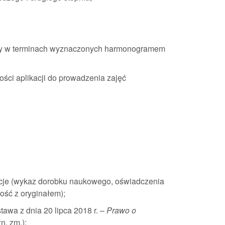
cy w terminach wyznaczonych harmonogramem
ości aplikacji do prowadzenia zajęć
acje (wykaz dorobku naukowego, oświadczenia
ość z oryginałem);
awa z dnia 20 lipca 2018 r. –
Prawo o
źn. zm.);