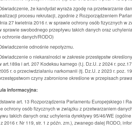
Oświadczenie, że kandydat wyraża zgodę na przetwarzanie da
realizacji procesu rekrutacji, zgodnie z Rozporządzeniem Parl
dnia 27 kwietnia 2016 r. w sprawie ochrony osób fizycznych w
w sprawie swobodnego przepływu takich danych oraz uchylenia
o ochronie danych/RODO)
Oświadczenie odnośnie nepotyzmu.
Oświadczenie o niekaralności w zakresie przestępstw określon
w art.189a i art. 207 Kodeksu karnego (t.j. Dz.U. z 2024 r. poz.1
2005 r. o przeciwdziałaniu narkomanii (tj. Dz.U. z 2023 r. poz. 
przestępstwom czyny zabronione określone w przepisach praw
ula informacyjna:
stawie art. 13 Rozporządzenia Parlamentu Europejskiego i Rad
ie ochrony osób fizycznych w związku z przetwarzaniem dany
ywu takich danych oraz uchylenia dyrektywy 95/46/WE (ogólne 
 z 2016 r. Nr 119, str. 1 z późn. zm.), zwanego dalej RODO, info