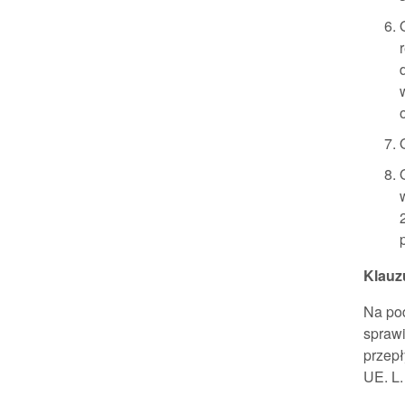
Klauz
Na pod
spraw
przepł
UE. L.