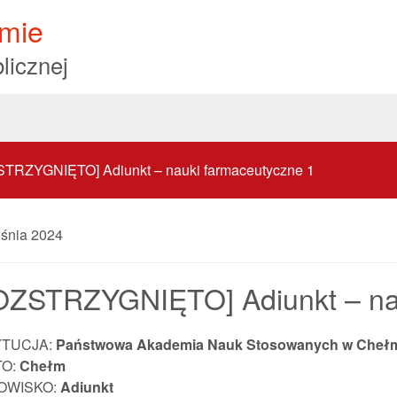
mie
licznej
TRZYGNIĘTO] Adiunkt – nauki farmaceutyczne 1
eśnia 2024
OZSTRZYGNIĘTO] Adiunkt – nau
YTUCJA:
Państwowa Akademia Nauk Stosowanych w Cheł
TO:
Chełm
OWISKO:
Adiunkt