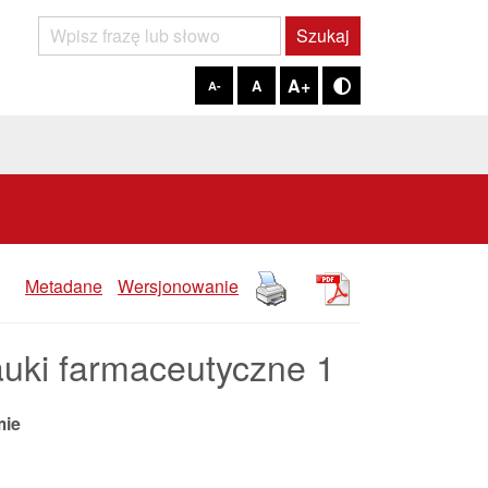
Szukaj
Szukaj
A+
A
A-
Tryb kontrastowy
Metadane
Wersjonowanie
ki farmaceutyczne 1
mie