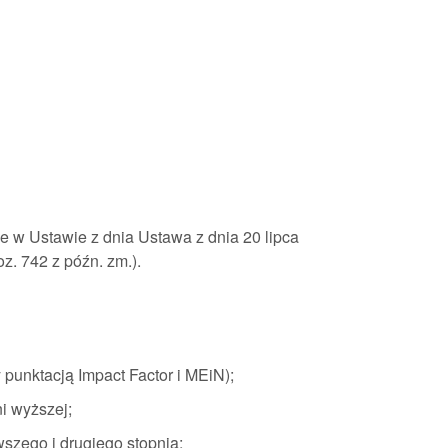
e w Ustawie z dnia Ustawa z dnia 20 lipca
poz. 742 z późn. zm.).
unktacją Impact Factor i MEiN);
i wyższej;
szego i drugiego stopnia;