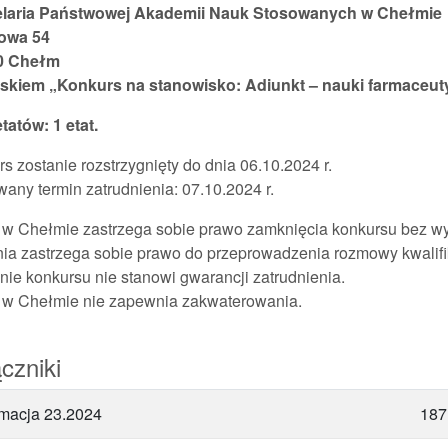
laria Państwowej Akademii Nauk Stosowanych w Chełmie
owa 54
0 Chełm
iskiem „Konkurs na stanowisko: Adiunkt – nauki farmaceut
etatów: 1 etat.
s zostanie rozstrzygnięty do dnia 06.10.2024 r.
any termin zatrudnienia: 07.10.2024 r.
w Chełmie zastrzega sobie prawo zamknięcia konkursu bez wy
ia zastrzega sobie prawo do przeprowadzenia rozmowy kwalifi
ie konkursu nie stanowi gwarancji zatrudnienia.
w Chełmie nie zapewnia zakwaterowania.
czniki
rmacja 23.2024
187