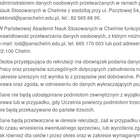
Administratorem danych osobowych przetwarzanych w ramach p
Nauk Stosowanych w Chełmie z siedzibą przy ul. Pocztowej 54,
rektorat@panschelm.edu.pl, tel.: 82 565 88 95.
W Państwowej Akademii Nauk Stosowanych w Chełmie funkcjon
prawidłowość przetwarzania danych osobowych, z którym możn
e-mail: iod@panschelm.edu.pl, tel. 665 170 003 lub pod adrese
22-100 Chełm.
Osoba przystępująca do rekrutacji ma obowiązek podania danyc
Pracy oraz przepisów szczególnych dotyczących zatrudnienia 
zakresie szerszym niż wynika to z przepisów jest dobrowolne. 
prawa oraz zgoda, w odniesieniu do danych wykraczających poz
Dane nie będą udostępniane podmiotom zewnętrznym z wyjątk
prawa lub w przypadku, gdy Uczelnia powierzy podmiotom trze
nie będą przekazywane do państw trzecich.
Dane będą przetwarzane w okresie rekrutacji, zaś w przypadku
do czasu wniesienia ewentualnego sprzeciwu, lub wycofania zgo
jak również dla celów i przez okres oraz w zakresie wymagany