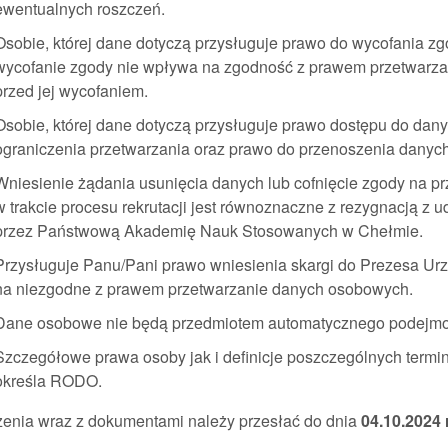
ewentualnych roszczeń.
Osobie, której dane dotyczą przysługuje prawo do wycofania 
wycofanie zgody nie wpływa na zgodność z prawem przetwarza
przed jej wycofaniem.
Osobie, której dane dotyczą przysługuje prawo dostępu do danyc
ograniczenia przetwarzania oraz prawo do przenoszenia danych
Wniesienie żądania usunięcia danych lub cofnięcie zgody na p
w trakcie procesu rekrutacji jest równoznaczne z rezygnacją z 
przez Państwową Akademię Nauk Stosowanych w Chełmie.
Przysługuje Panu/Pani prawo wniesienia skargi do Prezesa 
na niezgodne z prawem przetwarzanie danych osobowych.
Dane osobowe nie będą przedmiotem automatycznego podejmowa
Szczegółowe prawa osoby jak i definicje poszczególnych term
określa RODO.
zenia wraz z dokumentami należy przesłać do dnia
04.10.2024