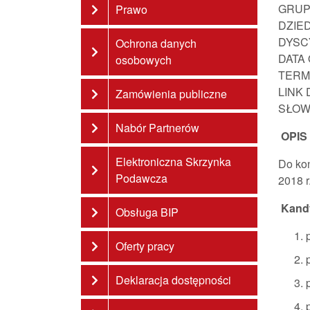
GRUP
Prawo
DZIE
DYSC
Ochrona danych
DATA
osobowych
TERM
LINK
Zamówienia publiczne
SŁOW
Nabór Partnerów
OPIS
Elektroniczna Skrzynka
Do kon
Podawcza
2018 r
Kandy
Obsługa BIP
Oferty pracy
Deklaracja dostępności