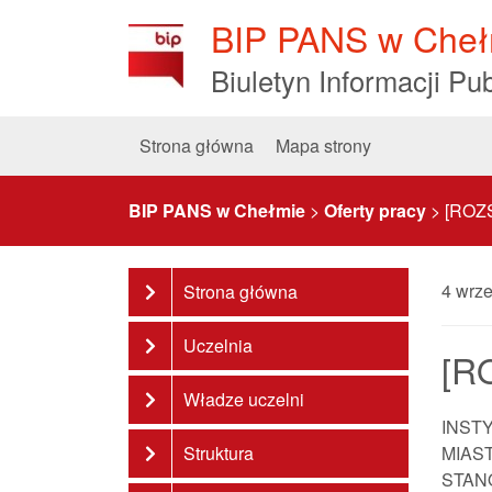
Skip
BIP PANS w Cheł
to
Content
Biuletyn Informacji Pub
Strona główna
Mapa strony
BIP PANS w Chełmie
>
Oferty pracy
>
[ROZS
4 wrz
Strona główna
Uczelnia
[R
Władze uczelni
INST
Struktura
MIAS
STAN