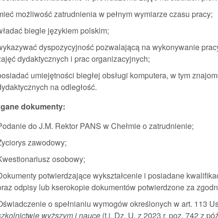
mieć możliwość zatrudnienia w pełnym wymiarze czasu pracy;
władać biegle językiem polskim;
wykazywać dyspozycyjność pozwalającą na wykonywanie pra
zajęć dydaktycznych i prac organizacyjnych;
posiadać umiejętności biegłej obsługi komputera, w tym znajom
dydaktycznych na odległość.
gane dokumenty:
Podanie do J.M. Rektor PANS w Chełmie o zatrudnienie;
Życiorys zawodowy;
Kwestionariusz osobowy;
Dokumenty potwierdzające wykształcenie i posiadane kwalifik
oraz odpisy lub kserokopie dokumentów potwierdzone za zgodn
Oświadczenie o spełnianiu wymogów określonych w art. 113 Ust
szkolnictwie wyższym i nauce
(t.j. Dz. U. z 2023 r. poz. 742 z pó