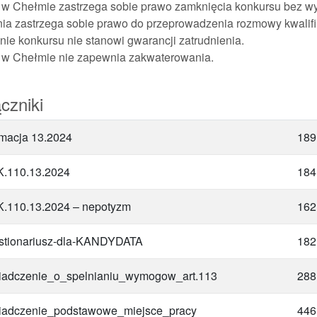
w Chełmie zastrzega sobie prawo zamknięcia konkursu bez wy
ia zastrzega sobie prawo do przeprowadzenia rozmowy kwalifi
ie konkursu nie stanowi gwarancji zatrudnienia.
w Chełmie nie zapewnia zakwaterowania.
czniki
rmacja 13.2024
189
.110.13.2024
184
.110.13.2024 – nepotyzm
162
tionariusz-dla-KANDYDATA
182
adczenie_o_spelnianiu_wymogow_art.113
288
adczenie_podstawowe_miejsce_pracy
446