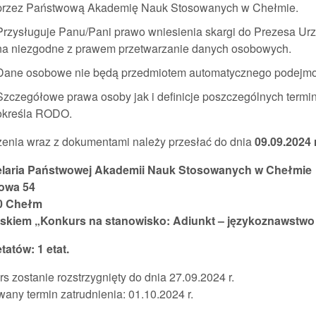
przez Państwową Akademię Nauk Stosowanych w Chełmie.
Przysługuje Panu/Pani prawo wniesienia skargi do Prezesa 
na niezgodne z prawem przetwarzanie danych osobowych.
Dane osobowe nie będą przedmiotem automatycznego podejmowa
Szczegółowe prawa osoby jak i definicje poszczególnych term
określa RODO.
zenia wraz z dokumentami należy przesłać do dnia
09.09.2024
r
laria Państwowej Akademii Nauk Stosowanych w Chełmie
owa 54
0 Chełm
iskiem „Konkurs na stanowisko: Adiunkt – językoznawstwo
etatów: 1 etat.
s zostanie rozstrzygnięty do dnia 27.09.2024 r.
any termin zatrudnienia: 01.10.2024 r.