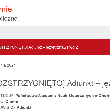
mie
licznej
TRZYGNIĘTO] Adiunkt – językoznawstwo 2
pnia 2024
OZSTRZYGNIĘTO] Adiunkt – ję
YTUCJA:
Państwowa Akademia Nauk Stosowanych w Cheł
TO:
Chełm
OWISKO:
Adiunkt