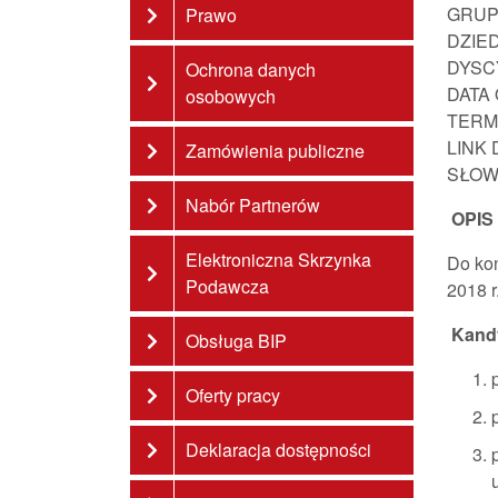
GRUP
Prawo
DZIE
DYSC
Ochrona danych
DATA
osobowych
TERM
LINK
Zamówienia publiczne
SŁOW
Nabór Partnerów
OPIS
Elektroniczna Skrzynka
Do kon
Podawcza
2018 r
Kandy
Obsługa BIP
Oferty pracy
Deklaracja dostępności