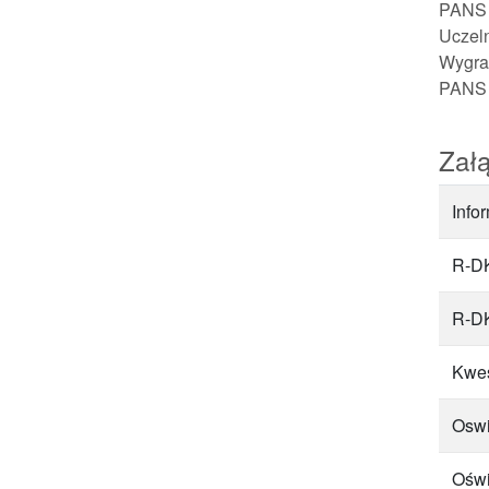
PANS 
Uczeln
Wygran
PANS 
Załą
Info
R-DK
R-DK
Kwes
Oswi
Oświ