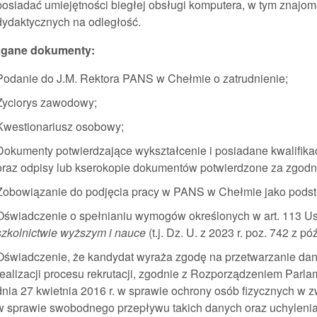
posiadać umiejętności biegłej obsługi komputera, w tym znajom
dydaktycznych na odległość.
gane dokumenty:
Podanie do J.M. Rektora PANS w Chełmie o zatrudnienie;
Życiorys zawodowy;
Kwestionariusz osobowy;
Dokumenty potwierdzające wykształcenie i posiadane kwalifik
oraz odpisy lub kserokopie dokumentów potwierdzone za zgodn
Zobowiązanie do podjęcia pracy w PANS w Chełmie jako pods
Oświadczenie o spełnianiu wymogów określonych w art. 113 Ust
szkolnictwie wyższym i nauce
(t.j. Dz. U. z 2023 r. poz. 742 z pó
Oświadczenie, że kandydat wyraża zgodę na przetwarzanie da
realizacji procesu rekrutacji, zgodnie z Rozporządzeniem Parl
dnia 27 kwietnia 2016 r. w sprawie ochrony osób fizycznych w
w sprawie swobodnego przepływu takich danych oraz uchylenia