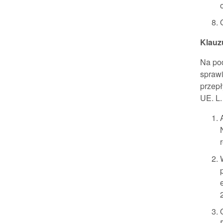
Klauz
Na pod
spraw
przepł
UE. L.