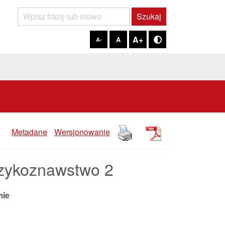
Szukaj
Szukaj
A+
A
A-
Tryb kontrastowy
Metadane
Wersjonowanie
zykoznawstwo 2
mie