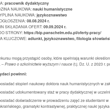
A:
pracownik
dydaktyczny
DZINA NAUKOWA:
nauki humanistyczne
YPLINA NAUKOWA:
językoznawstwo
 OGŁOSZENIA:
08.08.202
4 r.
IN SKŁADANIA OFERT:
09.09.2024 r.
 DO STRONY:
https://bip.panschelm.edu.pl/oferty-pracy/
A KLUCZOWE:
adiunkt,
językoznawstwo, filologia słowiań
kursu mogą przystąpić osoby, które spełniają warunki określon
. –
Prawo o szkolnictwie wyższym i nauce
(t.j. Dz. U. z 2023 r. 
daci powinni:
posiadać stopień naukowy doktora nauk humanistycznych w zak
posiadać udokumentowany staż w pracy dydaktycznej w uczelni 
posiadać doświadczenie w prowadzeniu zajęć ze studentami w 
ukraińskiego, gramatyki kontrastywnej, praktycznej nauki języka u