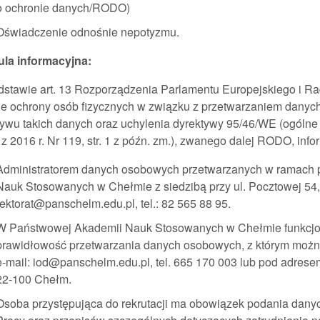
o ochronie danych/RODO)
Oświadczenie odnośnie nepotyzmu.
ula informacyjna:
stawie art. 13 Rozporządzenia Parlamentu Europejskiego i Rad
ie ochrony osób fizycznych w związku z przetwarzaniem dany
ywu takich danych oraz uchylenia dyrektywy 95/46/WE (ogólne 
 z 2016 r. Nr 119, str. 1 z późn. zm.), zwanego dalej RODO, info
Administratorem danych osobowych przetwarzanych w ramach p
Nauk Stosowanych w Chełmie z siedzibą przy ul. Pocztowej 54,
rektorat@panschelm.edu.pl, tel.: 82 565 88 95.
W Państwowej Akademii Nauk Stosowanych w Chełmie funkcjon
prawidłowość przetwarzania danych osobowych, z którym możn
e-mail: iod@panschelm.edu.pl, tel. 665 170 003 lub pod adrese
22-100 Chełm.
Osoba przystępująca do rekrutacji ma obowiązek podania danyc