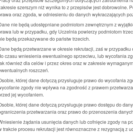
Pracy oraz przepisów szczególnych dotyczących zatrudnienia 
zakresie szerszym niż wynika to z przepisów jest dobrowolne. 
prawa oraz zgoda, w odniesieniu do danych wykraczających poz
Dane nie będą udostępniane podmiotom zewnętrznym z wyjątk
prawa lub w przypadku, gdy Uczelnia powierzy podmiotom trze
nie będą przekazywane do państw trzecich.
Dane będą przetwarzane w okresie rekrutacji, zaś w przypadku
do czasu wniesienia ewentualnego sprzeciwu, lub wycofania zgo
jak również dla celów i przez okres oraz w zakresie wymagany
ewentualnych roszczeń.
Osobie, której dane dotyczą przysługuje prawo do wycofania 
wycofanie zgody nie wpływa na zgodność z prawem przetwarza
przed jej wycofaniem.
Osobie, której dane dotyczą przysługuje prawo dostępu do danyc
ograniczenia przetwarzania oraz prawo do przenoszenia danych
Wniesienie żądania usunięcia danych lub cofnięcie zgody na p
w trakcie procesu rekrutacji jest równoznaczne z rezygnacją z 