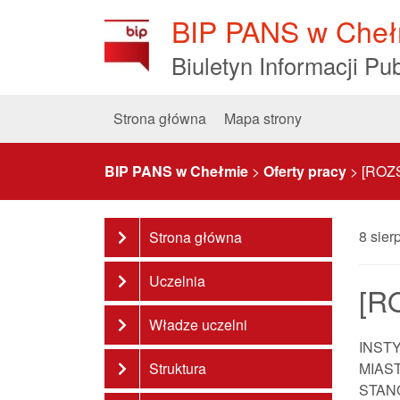
Skip
BIP PANS w Cheł
to
Content
Biuletyn Informacji Pub
Strona główna
Mapa strony
BIP PANS w Chełmie
>
Oferty pracy
>
[ROZS
8 sier
Strona główna
Uczelnia
[R
Władze uczelni
INST
Struktura
MIAS
STAN