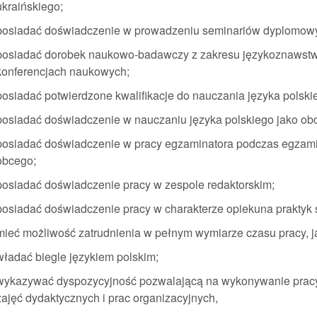
ukraińskiego;
posiadać doświadczenie w prowadzeniu seminariów dyplomowyc
posiadać dorobek naukowo-badawczy z zakresu językoznawstw
konferencjach naukowych;
posiadać potwierdzone kwalifikacje do nauczania języka polski
posiadać doświadczenie w nauczaniu języka polskiego jako ob
posiadać doświadczenie w pracy egzaminatora podczas egzamin
obcego;
posiadać doświadczenie pracy w zespole redaktorskim;
posiadać doświadczenie pracy w charakterze opiekuna praktyk 
mieć możliwość zatrudnienia w pełnym wymiarze czasu pracy, 
władać biegle językiem polskim;
wykazywać dyspozycyjność pozwalającą na wykonywanie pra
zajęć dydaktycznych i prac organizacyjnych,