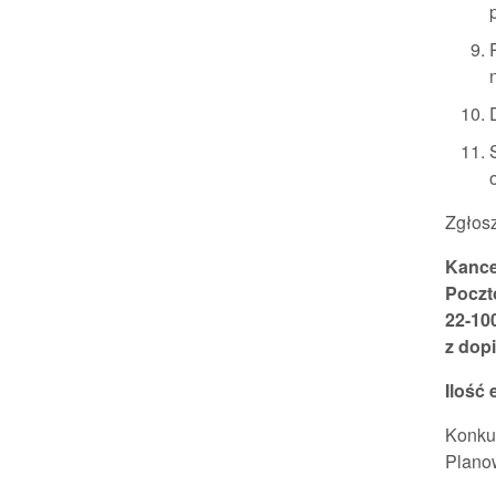
Zgłos
Kance
Poczt
22-10
z dop
Ilość 
Konkur
Planow