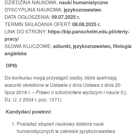
DZIEDZINA NAUKOWA:
nauki humanistyczne
DYSCYPLINA NAUKOWA:
językoznawstwo
DATA OGŁOSZENIA:
09.07.202
5 r.
TERMIN SKŁADANIA OFERT:
08.08.2025
r.
LINK DO STRONY:
https://bip.panschelm.edu.pl/oferty-
pracy/
SŁOWA KLUCZOWE:
adiunkt, językoznawstwo, filologia
angielska
OPIS
Do konkursu mogą przystąpić osoby, które spełniają
warunki określone w Ustawie z dnia Ustawa z dnia 20
lipca 2018 r. –
Prawo o szkolnictwie wyższym i nauce
(t.j.
Dz. U. z 2024 r. poz. 1571).
Kandydaci powinni:
Posiadać stopień naukowy doktora nauk
humanistycznych w zakresie językoznawstwa