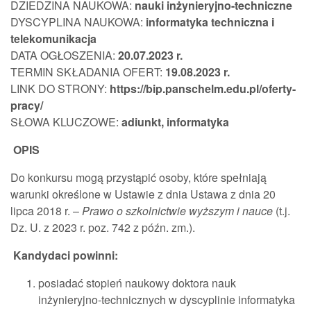
DZIEDZINA NAUKOWA:
nauki inżynieryjno-techniczne
DYSCYPLINA NAUKOWA:
informatyka techniczna i
telekomunikacja
DATA OGŁOSZENIA:
20.07.2023 r.
TERMIN SKŁADANIA OFERT:
19.08.2023 r.
LINK DO STRONY:
https://bip.panschelm.edu.pl/oferty-
pracy/
SŁOWA KLUCZOWE:
adiunkt, informatyka
OPIS
Do konkursu mogą przystąpić osoby, które spełniają
warunki określone w Ustawie z dnia Ustawa z dnia 20
lipca 2018 r. –
Prawo o szkolnictwie wyższym i nauce
(t.j.
Dz. U. z 2023 r. poz. 742 z późn. zm.).
Kandydaci powinni:
posiadać stopień naukowy doktora nauk
inżynieryjno-technicznych w dyscyplinie informatyka