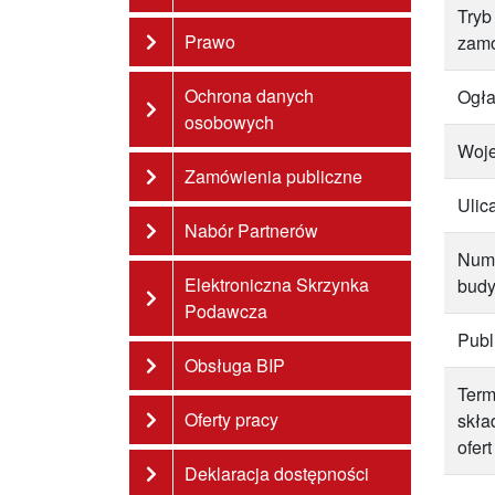
Tryb
Prawo
zam
Ochrona danych
Ogła
osobowych
Woj
Zamówienia publiczne
Ulic
Nabór Partnerów
Num
Elektroniczna Skrzynka
bud
Podawcza
Publ
Obsługa BIP
Term
Oferty pracy
skła
ofert
Deklaracja dostępności