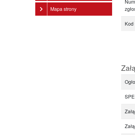
Num
Mapa strony
zgło
Kod
Załą
Ogło
SPE
Załą
Załą