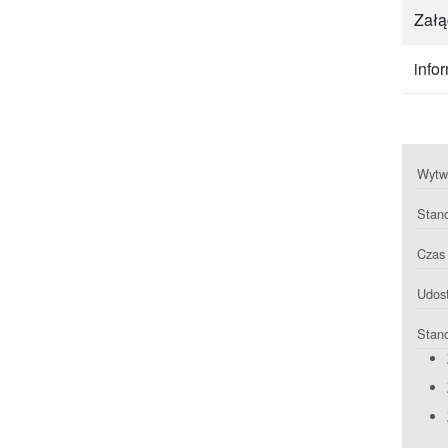
Załą
infor
Wytwa
Stan
Czas 
Udost
Stan