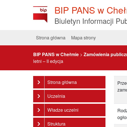
Skip
BIP PANS w Cheł
to
Content
Biuletyn Informacji Pub
Strona główna
Mapa strony
BIP PANS w Chełmie
>
Zamówienia publicz
letni – II edycja
Strona główna
Prze
zam
Uczelnia
Władze uczelni
Rodz
ogło
Struktura