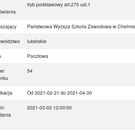
tryb podstawowy art.275 ust.1
ówienia
szający
Państwowa Wyższa Szkoła Zawodowa w Chełmi
ewództwo
lubelskie
a
Pocztowa
er
54
ynku
ikacja
Od 2021-02-21 do 2021-04-30
in
2021-03-02 12:00:00
dania