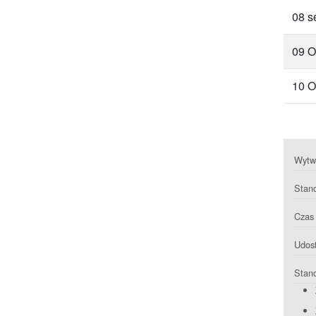
08 s
09 O
10 O
Wytwa
Stan
Czas 
Udost
Stan