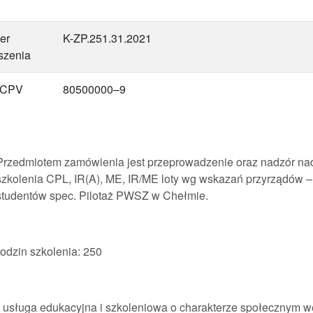
er
K-ZP.251.31.2021
szenia
 CPV
80500000–9
Przedmiotem zamówienia jest przeprowadzenie oraz nadzór n
szkolenia CPL, IR(A), ME, IR/ME loty wg wskazań przyrządów – 
studentów spec. Pilotaż PWSZ w Chełmie.
godzin szkolenia: 250
o usługa edukacyjna i szkoleniowa o charakterze społecznym w