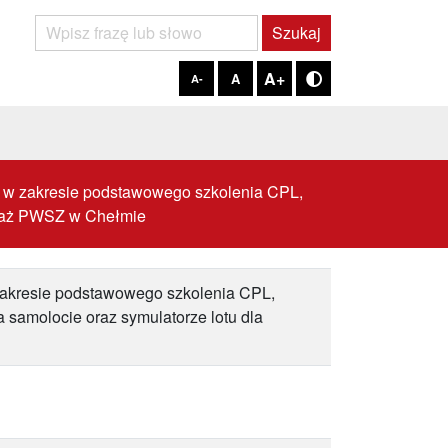
Szukaj
Szukaj
A+
A
A-
Tryb kontrastowy
 w zakresie podstawowego szkolenia CPL,
lotaż PWSZ w Chełmie
zakresie podstawowego szkolenia CPL,
 samolocie oraz symulatorze lotu dla