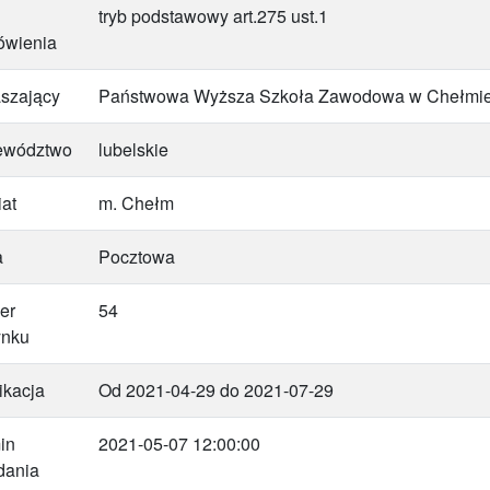
tryb podstawowy art.275 ust.1
ówienia
szający
Państwowa Wyższa Szkoła Zawodowa w Chełmi
ewództwo
lubelskie
at
m. Chełm
a
Pocztowa
er
54
ynku
ikacja
Od 2021-04-29 do 2021-07-29
in
2021-05-07 12:00:00
dania