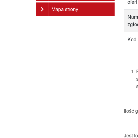
ofert
Mapa strony
Num
zgło
Kod
Ilość 
Jest t