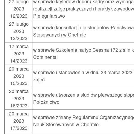
27 lutego
w sprawie kryteriów doboru kadry oraz wymaga
2023
realizacji zajęć praktycznych i praktyk zawodo
12/2023
Pielęgniarstwo
27 lutego
w sprawie konsultacji dla studentów Państwow
2023
Stosowanych w Chełmie
13/2023
17 marca
w sprawie Szkolenia na typ Cessna 172 z silni
2023
Continental
14/2023
20 marca
w sprawie ustanowienia w dniu 23 marca 2023 
2023
zajęć
15/2023
20 marca
w sprawie utworzenia studiów pierwszego stop
2023
Położnictwo
16/2023
20 marca
w sprawie zmiany Regulaminu Organizacyjneg
2023
Nauk Stosowanych w Chełmie
17/2023