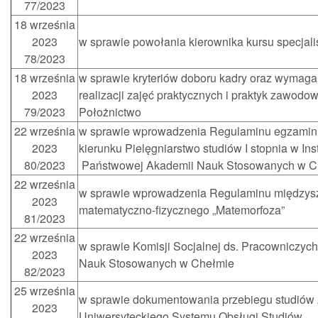
77/2023
18 września
2023
w sprawie powołania kierownika kursu specjal
78/2023
18 września
w sprawie kryteriów doboru kadry oraz wymaga
2023
realizacji zajęć praktycznych i praktyk zawodo
79/2023
Położnictwo
22 września
w sprawie wprowadzenia Regulaminu egzami
2023
kierunku Pielęgniarstwo studiów I stopnia w I
80/2023
Państwowej Akademii Nauk Stosowanych w C
22 września
w sprawie wprowadzenia Regulaminu międzysz
2023
matematyczno-fizycznego „Matemorfoza”
81/2023
22 września
w sprawie Komisji Socjalnej ds. Pracowniczy
2023
Nauk Stosowanych w Chełmie
82/2023
25 września
w sprawie dokumentowania przebiegu studiów 
2023
Uniwersyteckiego Systemu Obsługi Studiów