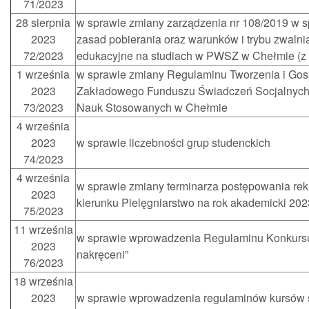
71/2023
28 sierpnia
w sprawie zmiany zarządzenia nr 108/2019 w 
2023
zasad pobierania oraz warunków i trybu zwalnia
72/2023
edukacyjne na studiach w PWSZ w Chełmie (z 
1 września
w sprawie zmiany Regulaminu Tworzenia i Go
2023
Zakładowego Funduszu Świadczeń Socjalnych
73/2023
Nauk Stosowanych w Chełmie
4 września
2023
w sprawie liczebności grup studenckich
74/2023
4 września
w sprawie zmiany terminarza postępowania rek
2023
kierunku Pielęgniarstwo na rok akademicki 20
75/2023
11 września
w sprawie wprowadzenia Regulaminu Konkurs
2023
nakręceni”
76/2023
18 września
2023
w sprawie wprowadzenia regulaminów kursów s