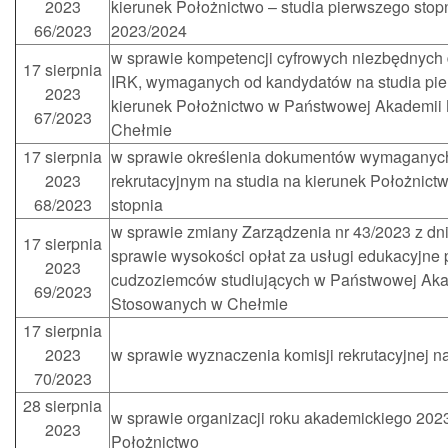
2023
kierunek Położnictwo – studia pierwszego stop
66/2023
2023/2024
w sprawie kompetencji cyfrowych niezbędnych d
17 sierpnia
IRK, wymaganych od kandydatów na studia pie
2023
kierunek Położnictwo w Państwowej Akademii
67/2023
Chełmie
17 sierpnia
w sprawie określenia dokumentów wymaganyc
2023
rekrutacyjnym na studia na kierunek Położnict
68/2023
stopnia
w sprawie zmiany Zarządzenia nr 43/2023 z dn
17 sierpnia
sprawie wysokości opłat za usługi edukacyjne
2023
cudzoziemców studiujących w Państwowej Ak
69/2023
Stosowanych w Chełmie
17 sierpnia
2023
w sprawie wyznaczenia komisji rekrutacyjnej n
70/2023
28 sierpnia
w sprawie organizacji roku akademickiego 202
2023
Położnictwo