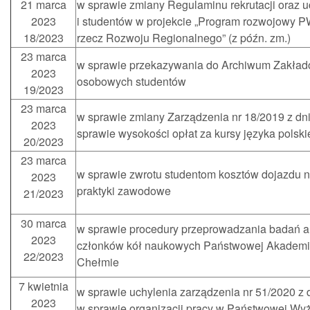
21 marca
w sprawie zmiany Regulaminu rekrutacji oraz u
2023
i studentów w projekcie „Program rozwojowy 
18/2023
rzecz Rozwoju Regionalnego” (z późn. zm.)
23 marca
w sprawie przekazywania do Archiwum Zakład
2023
osobowych studentów
19/2023
23 marca
w sprawie zmiany Zarządzenia nr 18/2019 z dni
2023
sprawie wysokości opłat za kursy języka polsk
20/2023
23 marca
w sprawie zwrotu studentom kosztów dojazdu na
2023
praktyki zawodowe
21/2023
30 marca
w sprawie procedury przeprowadzania badań 
2023
członków kół naukowych Państwowej Akademi
22/2023
Chełmie
7 kwietnia
w sprawie uchylenia zarządzenia nr 51/2020 z d
2023
w sprawie organizacji pracy w Państwowej Wy