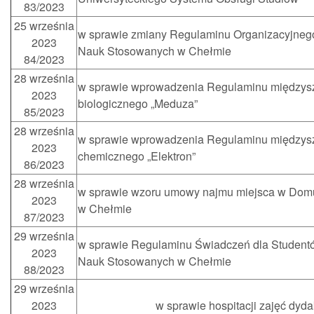
83/2023
25 września
w sprawie zmiany Regulaminu Organizacyjneg
2023
Nauk Stosowanych w Chełmie
84/2023
28 września
w sprawie wprowadzenia Regulaminu międzysz
2023
biologicznego „Meduza”
85/2023
28 września
w sprawie wprowadzenia Regulaminu międzysz
2023
chemicznego „Elektron”
86/2023
28 września
w sprawie wzoru umowy najmu miejsca w Do
2023
w Chełmie
87/2023
29 września
w sprawie Regulaminu Świadczeń dla Studen
2023
Nauk Stosowanych w Chełmie
88/2023
29 września
2023
w sprawie hospitacji zajęć dyd