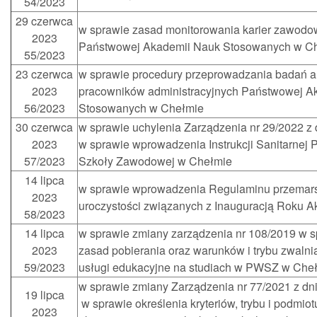
54/2023
29 czerwca
w sprawie zasad monitorowania karier zawod
2023
Państwowej Akademii Nauk Stosowanych w C
55/2023
23 czerwca
w sprawie procedury przeprowadzania badań 
2023
pracowników administracyjnych Państwowej A
56/2023
Stosowanych w Chełmie
30 czerwca
w sprawie uchylenia Zarządzenia nr 29/2022 z 
2023
w sprawie wprowadzenia Instrukcji Sanitarnej
57/2023
Szkoły Zawodowej w Chełmie
14 lipca
w sprawie wprowadzenia Regulaminu przemar
2023
uroczystości związanych z Inauguracją Roku 
58/2023
14 lipca
w sprawie zmiany zarządzenia nr 108/2019 w 
2023
zasad pobierania oraz warunków i trybu zwalnia
59/2023
usługi edukacyjne na studiach w PWSZ w Chełm
w sprawie zmiany Zarządzenia nr 77/2021 z dni
19 lipca
w sprawie określenia kryteriów, trybu i podmi
2023