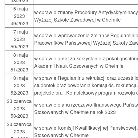
48/2023
15 maja
w sprawie zmiany Procedury Antydyskryminacy
2023
Wyższej Szkole Zawodowej w Chełmie
49/2023
17 maja
w sprawie wprowadzenia zmian w Regulamini
2023
Pracowników Państwowej Wyższej Szkoły Za
50/2023
18 maja
w sprawie opłat za korzystanie z pokoi gościn
2023
Akademii Nauk Stosowanych w Chełmie
51/2023
18 maja
w sprawie Regulaminu rekrutacji oraz uczestni
2023
studentek oraz powołania komisji ds. rekrutacji
52/2023
projekcie pn.: „Kompleksowy program rozwoju uc
23 czerwca
w sprawie planu rzeczowo-finansowego Państ
2023
Stosowanych w Chełmie na rok 2023
53/2023
23 czerwca
w sprawie Komisji Kwalifikacyjnej Państwowej
2023
Stosowanych w Chełmie