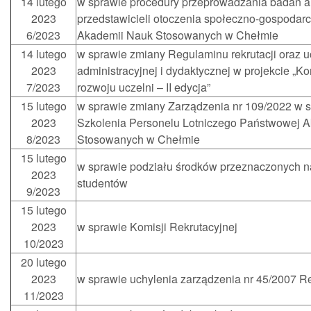
14 lutego
w sprawie procedury przeprowadzania badań 
2023
przedstawicieli otoczenia społeczno-gospoda
6/2023
Akademii Nauk Stosowanych w Chełmie
14 lutego
w sprawie zmiany Regulaminu rekrutacji oraz u
2023
administracyjnej i dydaktycznej w projekcie „
7/2023
rozwoju uczelni – II edycja”
15 lutego
w sprawie zmiany Zarządzenia nr 109/2022 w 
2023
Szkolenia Personelu Lotniczego Państwowej 
8/2023
Stosowanych w Chełmie
15 lutego
w sprawie podziału środków przeznaczonych n
2023
studentów
9/2023
15 lutego
2023
w sprawie Komisji Rekrutacyjnej
10/2023
20 lutego
2023
w sprawie uchylenia zarządzenia nr 45/2007 
11/2023