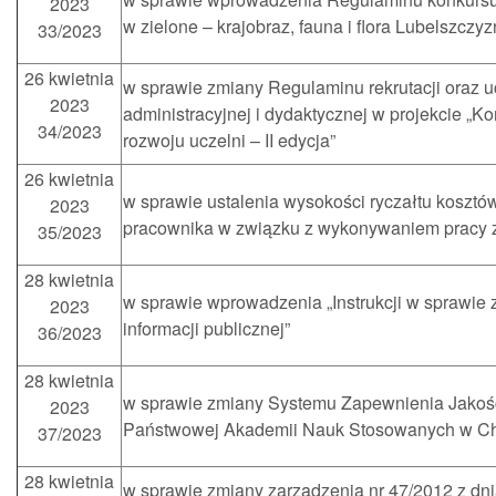
2023
w zielone – krajobraz, fauna i flora Lubelszczy
33/2023
26 kwietnia
w sprawie zmiany Regulaminu rekrutacji oraz u
2023
administracyjnej i dydaktycznej w projekcie „
34/2023
rozwoju uczelni – II edycja”
26 kwietnia
w sprawie ustalenia wysokości ryczałtu koszt
2023
pracownika w związku z wykonywaniem pracy 
35/2023
28 kwietnia
w sprawie wprowadzenia „Instrukcji w sprawie
2023
informacji publicznej”
36/2023
28 kwietnia
w sprawie zmiany Systemu Zapewnienia Jakośc
2023
Państwowej Akademii Nauk Stosowanych w C
37/2023
28 kwietnia
w sprawie zmiany zarządzenia nr 47/2012 z dni