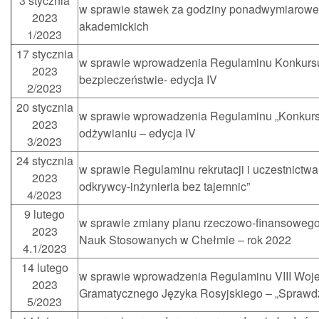
3 stycznia
w sprawie stawek za godziny ponadwymiarowe 
2023
akademickich
1/2023
17 stycznia
w sprawie wprowadzenia Regulaminu Konkurs
2023
bezpieczeństwie- edycja IV
2/2023
20 stycznia
w sprawie wprowadzenia Regulaminu „Konkur
2023
odżywianiu – edycja IV
3/2023
24 stycznia
w sprawie Regulaminu rekrutacji i uczestnictwa
2023
odkrywcy-inżynieria bez tajemnic”
4/2023
9 lutego
w sprawie zmiany planu rzeczowo-finansoweg
2023
Nauk Stosowanych w Chełmie – rok 2022
4.1/2023
14 lutego
w sprawie wprowadzenia Regulaminu VIII Woj
2023
Gramatycznego Języka Rosyjskiego – „Sprawdź
5/2023