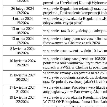
13/2024
powołania Uczelnianej Komisji Wyborczej
26 lutego 2024
w sprawie Regulaminu rekrutacji oraz uc
13/2024
projekcie „Doskonalenie kompetencji ka
4 marca 2024
w sprawie wprowadzenia Regulaminu „K
15/2024
odżywianiu- edycja piąta”
13 marca 2024
w sprawie stawek za godziny ponadwymia
16/2024
13 marca 2024
w sprawie zmiany planu rzeczowo-finan
17/2024
Stosowanych w Chełmie za rok 2024
8 kwietnia 2024
w sprawie ustanowienia w dniu 10 kwietn
18/2024
w sprawie zmiany zarządzenia nr 108/20
10 kwietnia 2024
pobierania oraz warunków i trybu zwalnian
19/2024
studiach w PWSZ w Chełmie (z późn. zm
w sprawie zmiany Zarządzenia nr 92.2/202
15 kwietnia 2024
w sprawie powołania Zespołu ds. doskona
20/2024
oraz Zespołu ds. ewaluacji jakości kształc
17 kwietnia 2024
w sprawie zmiany Procedury weryfikacj
21/2024
antyplagiatowym w Państwowej Akademi
19 kwietnia 2024
w sprawie wprowadzenia Regulaminu ko
22/2024
W ZIELONE-krajobraz, fauna i flora Lube