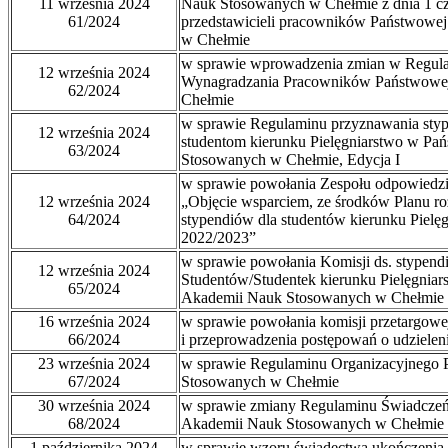
11 września 2024
Nauk Stosowanych w Chełmie z dnia 1 cz
61/2024
przedstawicieli pracowników Państwowe
w Chełmie
w sprawie wprowadzenia zmian w Regul
12 września 2024
Wynagradzania Pracowników Państwowe
62/2024
Chełmie
w sprawie Regulaminu przyznawania sty
12 września 2024
studentom kierunku Pielęgniarstwo w P
63/2024
Stosowanych w Chełmie, Edycja I
w sprawie powołania Zespołu odpowiedzial
12 września 2024
„Objęcie wsparciem, ze środków Planu ro
64/2024
stypendiów dla studentów kierunku Pielęg
2022/2023”
w sprawie powołania Komisji ds. stypend
12 września 2024
Studentów/Studentek kierunku Pielęgniar
65/2024
Akademii Nauk Stosowanych w Chełmie
16 września 2024
w sprawie powołania komisji przetargowe
66/2024
i przeprowadzenia postępowań o udzielen
23 września 2024
w sprawie Regulaminu Organizacyjnego
67/2024
Stosowanych w Chełmie
30 września 2024
w sprawie zmiany Regulaminu Świadczeń
68/2024
Akademii Nauk Stosowanych w Chełmie
1 października 2024
w sprawie wzoru świadectwa ukończeni