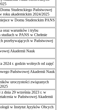
2025
e z Domu Studenckiego Państwowej
w roku akademickim 2024/2025
a miejsce w Domu Studenckim PANS
a oraz warunków i trybu
 na studiach w PANS w Chełmie
ich przebywających w Państwowej
stwowej Akademii Nauk
a 2024 r. godzin wolnych od zajęć
sowego Państwowej Akademii Nauk
ników uroczystości związanych
/2025
 z dnia 29 września 2023 r. w
ztałcenia w Państwowej Akademii
ilologii w Instytut Języków Obcych