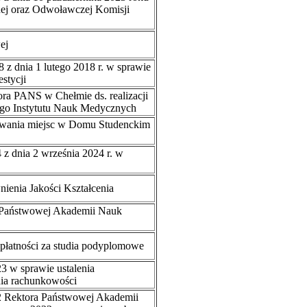
nej oraz Odwoławczej Komisji
ej
 z dnia 1 lutego 2018 r. w sprawie
stycji
ra PANS w Chełmie ds. realizacji
go Instytutu Nauk Medycznych
nawania miejsc w Domu Studenckim
z dnia 2 września 2024 r. w
ienia Jakości Kształcenia
j Państwowej Akademii Nauk
łatności za studia podyplomowe
3 w sprawie ustalenia
nia rachunkowości
2 Rektora Państwowej Akademii