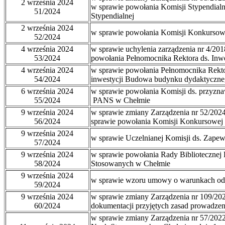
2 września 2024
w sprawie powołania Komisji Stypendial
51/2024
Stypendialnej
2 września 2024
w sprawie powołania Komisji Konkursow
52/2024
4 września 2024
w sprawie uchylenia zarządzenia nr 4/2018
53/2024
powołania Pełnomocnika Rektora ds. Inwe
4 września 2024
w sprawie powołania Pełnomocnika Rekto
54/2024
inwestycji Budowa budynku dydaktyczne
6 września 2024
w sprawie powołania Komisji ds. przyz
55/2024
PANS w Chełmie
9 września 2024
w sprawie zmiany Zarządzenia nr 52/2024 
56/2024
sprawie powołania Komisji Konkursowej
9 września 2024
w sprawie Uczelnianej Komisji ds. Zapewn
57/2024
9 września 2024
w sprawie powołania Rady Biblioteczne
58/2024
Stosowanych w Chełmie
9 września 2024
w sprawie wzoru umowy o warunkach odp
59/2024
9 września 2024
w sprawie zmiany Zarządzenia nr 109/202
60/2024
dokumentacji przyjętych zasad prowadze
w sprawie zmiany Zarządzenia nr 57/202