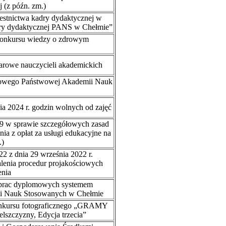
 (z późn. zm.)
zestnictwa kadry dydaktycznej w
dry dydaktycznej PANS w Chełmie”
onkursu wiedzy o zdrowym
rowe nauczycieli akademickich
sowego Państwowej Akademii Nauk
ia 2024 r. godzin wolnych od zajęć
19 w sprawie szczegółowych zasad
ia z opłat za usługi edukacyjne na
.)
2 z dnia 29 września 2022 r.
lenia procedur projakościowych
enia
i prac dyplomowych systemem
i Nauk Stosowanych w Chełmie
nkursu fotograficznego „GRAMY
lszczyzny, Edycja trzecia”