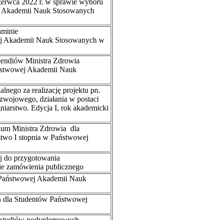
erwca 2022 r. w sprawie wyboru
j Akademii Nauk Stosowanych
aminie
j Akademii Nauk Stosowanych w
pendiów Ministra Zdrowia
aństwowej Akademii Nauk
nego za realizację projektu pn.
zwojowego, działania w postaci
niarstwo. Edycja I, rok akademicki
ium Ministra Zdrowia dla
stwo I stopnia w Państwowej
j do przygotowania
ie zamówienia publicznego
 Państwowej Akademii Nauk
 dla Studentów Państwowej
a studiów podyplomowych