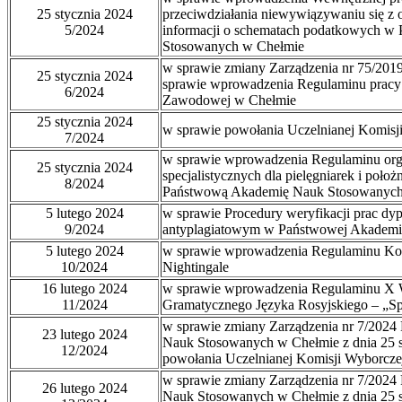
25 stycznia 2024
przeciwdziałania niewywiązywaniu się z
5/2024
informacji o schematach podatkowych w
Stosowanych w Chełmie
w sprawie zmiany Zarządzenia nr 75/2019
25 stycznia 2024
sprawie wprowadzenia Regulaminu pracy
6/2024
Zawodowej w Chełmie
25 stycznia 2024
w sprawie powołania Uczelnianej Komisj
7/2024
w sprawie wprowadzenia Regulaminu org
25 stycznia 2024
specjalistycznych dla pielęgniarek i poło
8/2024
Państwową Akademię Nauk Stosowanych
5 lutego 2024
w sprawie Procedury weryfikacji prac 
9/2024
antyplagiatowym w Państwowej Akademi
5 lutego 2024
w sprawie wprowadzenia Regulaminu Kon
10/2024
Nightingale
16 lutego 2024
w sprawie wprowadzenia Regulaminu X
11/2024
Gramatycznego Języka Rosyjskiego – „Sp
w sprawie zmiany Zarządzenia nr 7/2024
23 lutego 2024
Nauk Stosowanych w Chełmie z dnia 25 st
12/2024
powołania Uczelnianej Komisji Wyborcze
w sprawie zmiany Zarządzenia nr 7/2024
26 lutego 2024
Nauk Stosowanych w Chełmie z dnia 25 st