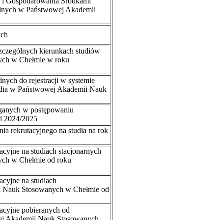
 i Gospodarowania Środkami
lnych w Państwowej Akademii
ych
szczególnych kierunkach studiów
ych w Chełmie w roku
ych do rejestracji w systemie
dia w Państwowej Akademii Nauk
ganych w postępowaniu
ki 2024/2025
ia rekrutacyjnego na studia na rok
acyjne na studiach stacjonarnych
ch w Chełmie od roku
acyjne na studiach
i Nauk Stosowanych w Chełmie od
kacyjne pobieranych od
ej Akademii Nauk Stosowanych