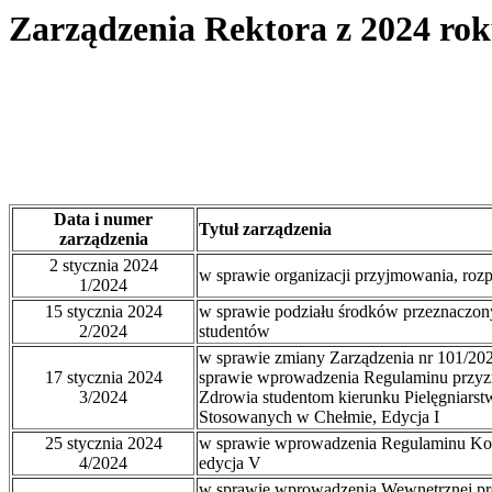
Zarządzenia Rektora z 2024 ro
Data i numer
Tytuł zarządzenia
zarządzenia
2 stycznia 2024
w sprawie organizacji przyjmowania, roz
1/2024
15 stycznia 2024
w sprawie podziału środków przeznaczon
2/2024
studentów
w sprawie zmiany Zarządzenia nr 101/202
17 stycznia 2024
sprawie wprowadzenia Regulaminu przyz
3/2024
Zdrowia studentom kierunku Pielęgniar
Stosowanych w Chełmie, Edycja I
25 stycznia 2024
w sprawie wprowadzenia Regulaminu Kon
4/2024
edycja V
w sprawie wprowadzenia Wewnętrznej pr