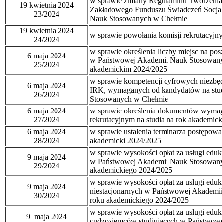
w sprawie zmiany Regulaminu Tworzenia
19 kwietnia 2024
Zakładowego Funduszu Świadczeń Socja
23/2024
Nauk Stosowanych w Chełmie
19 kwietnia 2024
w sprawie powołania komisji rekrutacyjn
24/2024
w sprawie określenia liczby miejsc na po
6 maja 2024
w Państwowej Akademii Nauk Stosowan
25/2024
akademickim 2024/2025
w sprawie kompetencji cyfrowych niezbędn
6 maja 2024
IRK, wymaganych od kandydatów na stu
26/2024
Stosowanych w Chełmie
6 maja 2024
w sprawie określenia dokumentów wyma
27/2024
rekrutacyjnym na studia na rok akademic
6 maja 2024
w sprawie ustalenia terminarza postępowan
28/2024
akademicki 2024/2025
w sprawie wysokości opłat za usługi eduk
9 maja 2024
w Państwowej Akademii Nauk Stosowany
29/2024
akademickiego 2024/2025
w sprawie wysokości opłat za usługi eduk
9 maja 2024
niestacjonarnych w Państwowej Akademi
30/2024
roku akademickiego 2024/2025
w sprawie wysokości opłat za usługi edu
9 maja 2024
cudzoziemców studiujących w Państwow