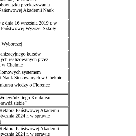
 obowiązku przekazywania
 Państwowej Akademii Nauk
 z dnia 16 września 2019 r. w
 Państwowej Wyższej Szkoły
i Wyborczej
anizacyjnego kursów
żnych realizowanych przez
 w Chełmie
dyplomowych systemem
i Nauk Stosowanych w Chełmie
kursu wiedzy o Florence
 Wojewódzkiego Konkursu
rawdź siebie”
 Rektora Państwowej Akademii
ycznia 2024 r. w sprawie
j
 Rektora Państwowej Akademii
ycznia 2024 r. w sprawie