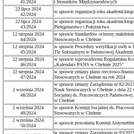
41/2024
i Stosunków Międzynarodowych
22 lipca 2024
w sprawie organizacji roku akademickieg
42/2024
22 lipca 2024
w sprawie organizacji roku akademickieg
43/2024
Pielęgniarstwo i Położnictwo
12 sierpnia 2024
w sprawie Standardów ochrony małoletn
44/2024
Stosowanych w Chełmie
12 sierpnia 2024
w sprawie Procedury weryfikacji osób w 
45/2024
Tle Seksualnym w Państwowej Akademii
22 sierpnia 2024
w sprawie wprowadzenia Regulaminu Kon
46/2024
„Kalendarz PANS w Chełmie 2025″
22 sierpnia 2024
w sprawie zmiany planu rzeczowo-finan
47/2024
Stosowanych w Chełmie na rok 2024
w sprawie zmiany Zarządzenia nr 82/202
2 września 2024
Nauk Stosowanych w Chełmie z dnia 22 w
48/2024
Socjalnej ds. Pracowniczych Państwowe
w Chełmie
2 września 2024
w sprawie Komisji Socjalnej ds. Pracow
49/2024
Stosowanych w Chełmie
2 września 2024
w sprawie powołania Komisji Antymobb
50/2024
w sprawie zmiany Zarządzenia nr 93/2023