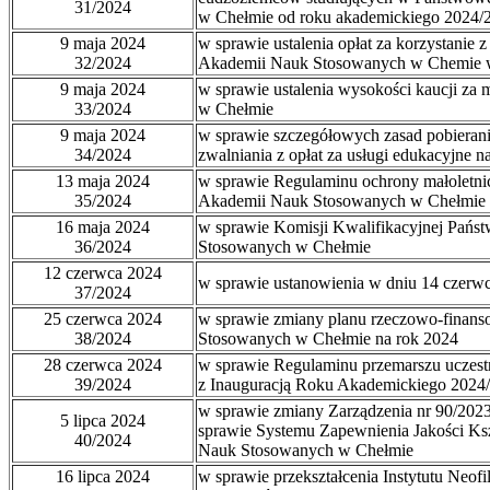
31/2024
w Chełmie od roku akademickiego 2024/
9 maja 2024
w sprawie ustalenia opłat za korzystani
32/2024
Akademii Nauk Stosowanych w Chemie 
9 maja 2024
w sprawie ustalenia wysokości kaucji z
33/2024
w Chełmie
9 maja 2024
w sprawie szczegółowych zasad pobierani
34/2024
zwalniania z opłat za usługi edukacyjne
13 maja 2024
w sprawie Regulaminu ochrony małoletn
35/2024
Akademii Nauk Stosowanych w Chełmie
16 maja 2024
w sprawie Komisji Kwalifikacyjnej Pań
36/2024
Stosowanych w Chełmie
12 czerwca 2024
w sprawie ustanowienia w dniu 14 czerwc
37/2024
25 czerwca 2024
w sprawie zmiany planu rzeczowo-finan
38/2024
Stosowanych w Chełmie na rok 2024
28 czerwca 2024
w sprawie Regulaminu przemarszu uczest
39/2024
z Inauguracją Roku Akademickiego 2024
w sprawie zmiany Zarządzenia nr 90/2023
5 lipca 2024
sprawie Systemu Zapewnienia Jakości Ks
40/2024
Nauk Stosowanych w Chełmie
16 lipca 2024
w sprawie przekształcenia Instytutu Neof